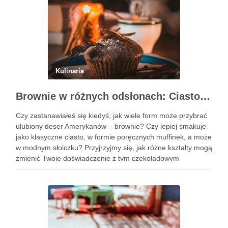
Kulinaria
Brownie w różnych odsłonach: Ciasto, muffinki czy brownie w słoiczku?
Czy zastanawiałeś się kiedyś, jak wiele form może przybrać
ulubiony deser Amerykanów – brownie? Czy lepiej smakuje
jako klasyczne ciasto, w formie poręcznych muffinek, a może
w modnym słoiczku? Przyjrzyjmy się, jak różne kształty mogą
zmienić Twoje doświadczenie z tym czekoladowym
przysmakiem. Podobne wpisy Trzy pomysły na wykwintne
ciasta świąteczne …