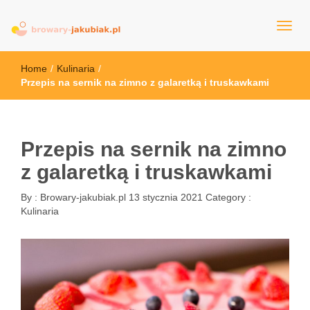
browary-jakubiak.pl
Home
/
Kulinaria
/
Przepis na sernik na zimno z galaretką i truskawkami
Przepis na sernik na zimno
z galaretką i truskawkami
By :
Browary-jakubiak.pl
13 stycznia 2021
Category :
Kulinaria