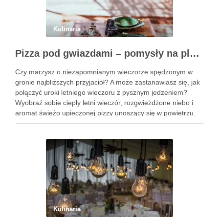
Kulinaria
Pizza pod gwiazdami – pomysły na plenerowy wieczór z przyjaciółmi
Czy marzysz o niezapomnianym wieczorze spędzonym w
gronie najbliższych przyjaciół? A może zastanawiasz się, jak
połączyć uroki letniego wieczoru z pysznym jedzeniem?
Wyobraź sobie ciepły letni wieczór, rozgwieżdżone niebo i
aromat świeżo upieczonej pizzy unoszący się w powietrzu.
Brzmi kusząco, prawda? W tym artykule pokażę Ci, jak
zorganizować wyjątkowe spotkanie …
Kulinaria