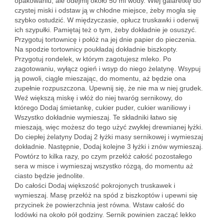
opakowaniu, ale odejmij około 50 ml wody. Wlej galaretkę do
czystej miski i odstaw ją w chłodne miejsce, żeby mogła się
szybko ostudzić. W międzyczasie, opłucz truskawki i oderwij
ich szypułki. Pamiętaj też o tym, żeby dokładnie je osuszyć.
Przygotuj tortownicę i połóż na jej dnie papier do pieczenia.
Na spodzie tortownicy poukładaj dokładnie biszkopty.
Przygotuj rondelek, w którym zagotujesz mleko. Po
zagotowaniu, wyłącz ogień i wsyp do niego żelatynę. Wsypuj
ją powoli, ciągle mieszając, do momentu, aż będzie ona
zupełnie rozpuszczona. Upewnij się, że nie ma w niej grudek.
Weź większą miskę i włóż do niej twaróg sernikowy, do
którego Dodaj śmietankę, cukier puder, cukier waniliowy i
Wszystko dokładnie wymieszaj. Te składniki łatwo się
mieszają, więc możesz do tego użyć zwykłej drewnianej łyżki.
Do ciepłej żelatyny Dodaj 2 łyżki masy sernikowej i wymieszaj
dokładnie. Następnie, Dodaj kolejne 3 łyżki i znów wymieszaj.
Powtórz to kilka razy, po czym przełóż całość pozostałego
sera w misce i wymieszaj wszystko rózgą, do momentu aż
ciasto będzie jednolite.
Do całości Dodaj większość pokrojonych truskawek i
wymieszaj. Masę przełóż na spód z biszkoptów i upewni się
przycinek że powierzchnia jest równa. Wstaw całość do
lodówki na około pół godziny. Sernik powinien zacząć lekko