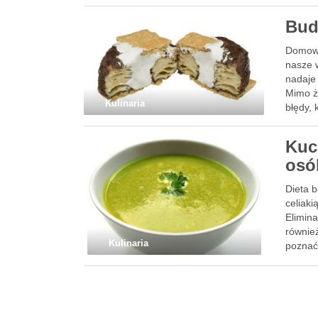
Bud
Domowy
nasze 
nadaje
Mimo ż
Kulinaria
błędy,
Kuc
osó
Dieta b
celiaki
Elimin
równie
Kulinaria
poznać