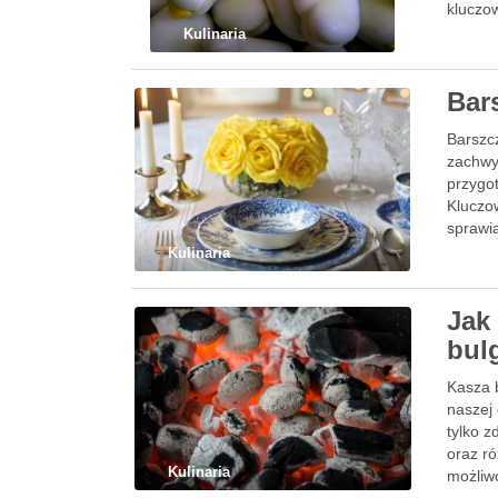
kluczow
Kulinaria
Bar
Barszcz
zachwy
przygot
Kluczo
sprawi
Kulinaria
Jak
bul
Kasza b
naszej 
tylko 
oraz ró
Kulinaria
możliw