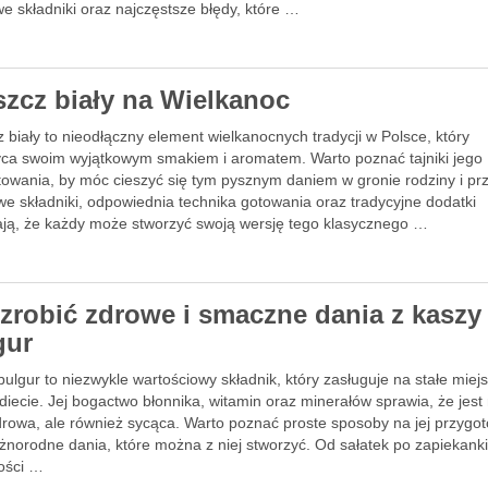
e składniki oraz najczęstsze błędy, które …
szcz biały na Wielkanoc
 biały to nieodłączny element wielkanocnych tradycji w Polsce, który
ca swoim wyjątkowym smakiem i aromatem. Warto poznać tajniki jego
owania, by móc cieszyć się tym pysznym daniem w gronie rodziny i przy
we składniki, odpowiednia technika gotowania oraz tradycyjne dodatki
ają, że każdy może stworzyć swoją wersję tego klasycznego …
 zrobić zdrowe i smaczne dania z kaszy
gur
ulgur to niezwykle wartościowy składnik, który zasługuje na stałe miej
diecie. Jej bogactwo błonnika, witamin oraz minerałów sprawia, że jest 
zdrowa, ale również sycąca. Warto poznać proste sposoby na jej przygo
żnorodne dania, które można z niej stworzyć. Od sałatek po zapiekanki
ości …