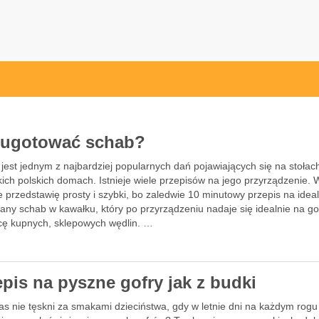
ak.pl
 ugotować schab?
jest jednym z najbardziej popularnych dań pojawiających się na stołac
ich polskich domach. Istnieje wiele przepisów na jego przyrządzenie. 
e przedstawię prosty i szybki, bo zaledwie 10 minutowy przepis na idea
any schab w kawałku, który po przyrządzeniu nadaje się idealnie na 
cę kupnych, sklepowych wędlin. …
epis na pyszne gofry jak z budki
as nie tęskni za smakami dzieciństwa, gdy w letnie dni na każdym rogu 