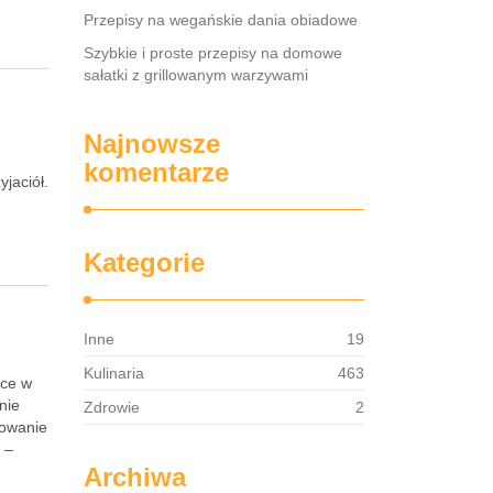
Przepisy na wegańskie dania obiadowe
Szybkie i proste przepisy na domowe
sałatki z grillowanym warzywami
Najnowsze
komentarze
jaciół.
Kategorie
Inne
19
Kulinaria
463
sce w
nie
Zdrowie
2
towanie
 –
Archiwa