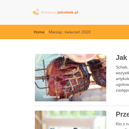
browary-jakubi
Home
/
Miesiąc:
kwiecień 2020
Jak
Schab, 
wszystk
artykul
ugotow
zastęp
Kulinaria
Prz
Kto z n