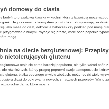
yń domowy do ciasta
 budyń to prawdziwa klasyka w kuchni, która z łatwością może wzbog
wypieki. Jego aksamitna konsystencja i słodki smak sprawiają, że dosk
 się jako masa do ciast, dekoracja babeczek czy podkład pod masę cu
e przygotowanie budyniu wydaje się proste, wiele osób popełnia typow
 które mogą …
hnia na diecie bezglutenowej: Przepisy
b nietolerujących glutenu
ezglutenowa staje się coraz bardziej popularna, nie tylko wśród osób z
ą, ale również tych, którzy pragną poprawić swoje samopoczucie i zdrow
acja glutenu, białka obecnego w wielu zbożach, może rodzić wiele wyzw
ż otwiera drzwi do odkrywania nowych, smacznych przepisów. Warto z
 różnorodne dania, które można …