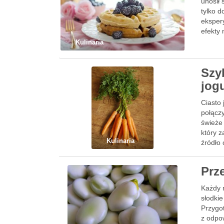
unosił
tylko 
eksper
efekty
Kulinaria
Szy
jog
Ciasto
połączy
świeże
który z
Kulinaria
źródło
Prz
Każdy m
słodkie
Przygo
z odpo