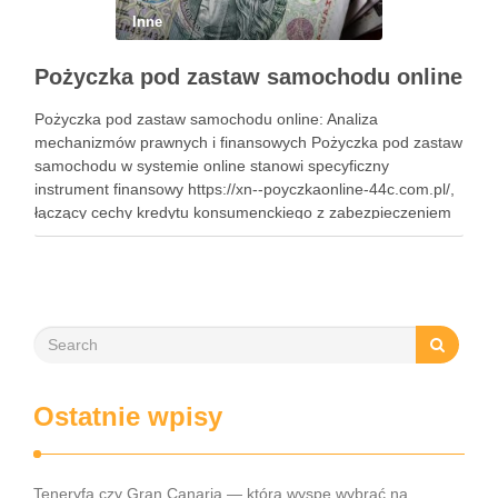
Inne
Pożyczka pod zastaw samochodu online
Pożyczka pod zastaw samochodu online: Analiza
mechanizmów prawnych i finansowych Pożyczka pod zastaw
samochodu w systemie online stanowi specyficzny
instrument finansowy https://xn--poyczkaonline-44c.com.pl/,
łączący cechy kredytu konsumenckiego z zabezpieczeniem
rzeczowym na ruchomości. W polskim porządku prawnym
rozwiązanie to opiera się najczęściej na instytucji
przewłaszczenia na zabezpieczenie lub zastawu
rejestrowego, co pozwala …
Ostatnie wpisy
Teneryfa czy Gran Canaria — którą wyspę wybrać na