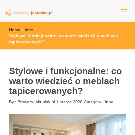
browary-jakubiak.pl
Home
/
Inne
/
Stylowe i funkcjonalne: co warto wiedzieć o meblach
tapicerowanych?
Stylowe i funkcjonalne: co
warto wiedzieć o meblach
tapicerowanych?
By :
Browary-jakubiak.pl
1 marca 2026
Category :
Inne