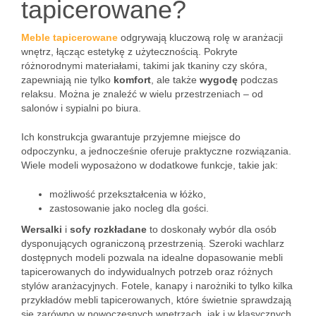
tapicerowane?
Meble tapicerowane
odgrywają kluczową rolę w aranżacji
wnętrz, łącząc estetykę z użytecznością. Pokryte
różnorodnymi materiałami, takimi jak tkaniny czy skóra,
zapewniają nie tylko
komfort
, ale także
wygodę
podczas
relaksu. Można je znaleźć w wielu przestrzeniach – od
salonów i sypialni po biura.
Ich konstrukcja gwarantuje przyjemne miejsce do
odpoczynku, a jednocześnie oferuje praktyczne rozwiązania.
Wiele modeli wyposażono w dodatkowe funkcje, takie jak:
możliwość przekształcenia w łóżko,
zastosowanie jako nocleg dla gości.
Wersalki
i
sofy rozkładane
to doskonały wybór dla osób
dysponujących ograniczoną przestrzenią. Szeroki wachlarz
dostępnych modeli pozwala na idealne dopasowanie mebli
tapicerowanych do indywidualnych potrzeb oraz różnych
stylów aranżacyjnych. Fotele, kanapy i narożniki to tylko kilka
przykładów mebli tapicerowanych, które świetnie sprawdzają
się zarówno w nowoczesnych wnętrzach, jak i w klasycznych