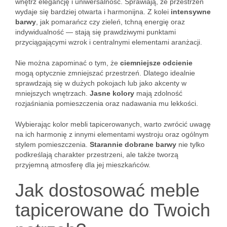
wnętrz elegancję i uniwersalność. Sprawiają, że przestrzeń
wydaje się bardziej otwarta i harmonijna. Z kolei
intensywne
barwy
, jak pomarańcz czy zieleń, tchną energię oraz
indywidualność — stają się prawdziwymi punktami
przyciągającymi wzrok i centralnymi elementami aranżacji.
Nie można zapominać o tym, że
ciemniejsze odcienie
mogą optycznie zmniejszać przestrzeń. Dlatego idealnie
sprawdzają się w dużych pokojach lub jako akcenty w
mniejszych wnętrzach.
Jasne kolory
mają zdolność
rozjaśniania pomieszczenia oraz nadawania mu lekkości.
Wybierając kolor mebli tapicerowanych, warto zwrócić uwagę
na ich harmonię z innymi elementami wystroju oraz ogólnym
stylem pomieszczenia.
Starannie dobrane barwy
nie tylko
podkreślają charakter przestrzeni, ale także tworzą
przyjemną atmosferę dla jej mieszkańców.
Jak dostosować meble
tapicerowane do Twoich