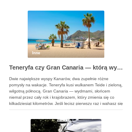
Inne
Teneryfa czy Gran Canaria — którą wyspę wybrać na pierwszy raz?
Dwie największe wyspy Kanarów, dwa zupełnie różne
pomysły na wakacje. Teneryfa kusi wulkanem Teide i zieloną,
wilgotną północą. Gran Canaria — wydmami, słońcem
niemal przez cały rok i krajobrazem, który zmienia się co
kilkadziesiąt kilometrów. Jeśli lecisz pierwszy raz i wahasz się
między nimi, poniżej rozkładamy obie wyspy na czynniki …