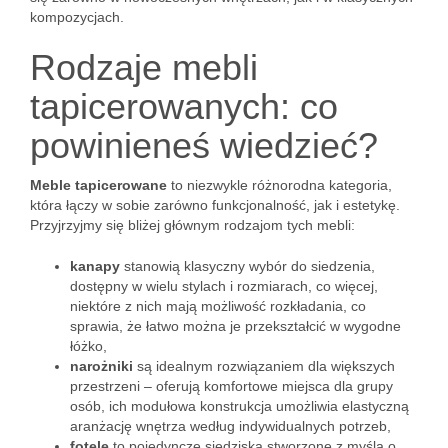
kompozycjach.
Rodzaje mebli
tapicerowanych: co
powinieneś wiedzieć?
Meble tapicerowane
to niezwykle różnorodna kategoria,
która łączy w sobie zarówno funkcjonalność, jak i estetykę.
Przyjrzyjmy się bliżej głównym rodzajom tych mebli:
kanapy
stanowią klasyczny wybór do siedzenia,
dostępny w wielu stylach i rozmiarach, co więcej,
niektóre z nich mają możliwość rozkładania, co
sprawia, że łatwo można je przekształcić w wygodne
łóżko,
narożniki
są idealnym rozwiązaniem dla większych
przestrzeni – oferują komfortowe miejsca dla grupy
osób, ich modułowa konstrukcja umożliwia elastyczną
aranżację wnętrza według indywidualnych potrzeb,
fotele
to pojedyncze siedziska stworzone z myślą o