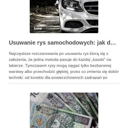
Inne
Usuwanie rys samochodowych: jak dobrać metodę do głębokości uszkodzeń i zabezpieczyć lakier po korekcie
Najczęstsze rozczarowania po usuwaniu rys biorą się z
założenia, że jedna metoda pasuje do każdej „kaszki” na
lakierze. Tymczasem rysy mogą sięgać tylko bezbarwnej
warstwy albo przechodzić głębiej, przez co zmienia się dobór
techniki: od korekty dla powierzchownych zadrapań po
profesjonalną interwencję przy głębszych uszkodzeniach. Po
korekcie liczy się też …