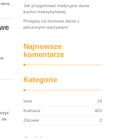
 sera,
Jak przygotować tradycyjne dania
kuchni meksykańskiej
Przepisy na domowe dania z
owe
pieczonymi warzywami
Najnowsze
komentarze
 w
Kategorie
Inne
19
Kulinaria
463
orzyć
i na
Zdrowie
2
a