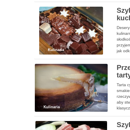
Szy
kuc
Desery 
kulina
słodkoś
przyje
Kulinaria
jak od
Prz
tar
Tarta 
smakie
rzeczyw
aby stw
Kulinaria
klasycz
Szy