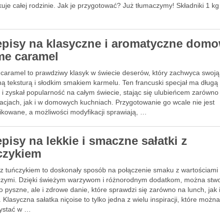
je całej rodzinie. Jak je przygotować? Już tłumaczymy! Składniki 1 kg
episy na klasyczne i aromatyczne dom
me caramel
caramel to prawdziwy klasyk w świecie deserów, który zachwyca swoją
ną teksturą i słodkim smakiem karmelu. Ten francuski specjał ma długą
ę i zyskał popularność na całym świecie, stając się ulubieńcem zarówno
racjach, jak i w domowych kuchniach. Przygotowanie go wcale nie jest
ikowane, a możliwości modyfikacji sprawiają, …
pisy na lekkie i smaczne sałatki z
czykiem
i z tuńczykiem to doskonały sposób na połączenie smaku z wartościami
zymi. Dzięki świeżym warzywom i różnorodnym dodatkom, można stw
ko pyszne, ale i zdrowe danie, które sprawdzi się zarówno na lunch, jak 
. Klasyczna sałatka niçoise to tylko jedna z wielu inspiracji, które możn
ystać w …