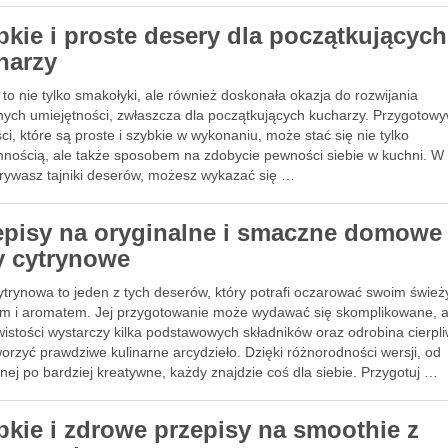
bkie i proste desery dla początkujących
harzy
to nie tylko smakołyki, ale również doskonała okazja do rozwijania
rnych umiejętności, zwłaszcza dla początkujących kucharzy. Przygotow
ci, które są proste i szybkie w wykonaniu, może stać się nie tylko
mnością, ale także sposobem na zdobycie pewności siebie w kuchni. W
krywasz tajniki deserów, możesz wykazać się …
episy na oryginalne i smaczne domowe
ty cytrynowe
cytrynowa to jeden z tych deserów, który potrafi oczarować swoim świe
m i aromatem. Jej przygotowanie może wydawać się skomplikowane, a
istości wystarczy kilka podstawowych składników oraz odrobina cierpli
orzyć prawdziwe kulinarne arcydzieło. Dzięki różnorodności wersji, od
nej po bardziej kreatywne, każdy znajdzie coś dla siebie. Przygotuj …
bkie i zdrowe przepisy na smoothie z