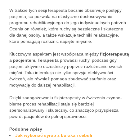
W trakcie tych sesji terapeuta bacznie obserwuje postępy
pacjenta, co pozwala na elastyczne dostosowywanie
programu rehabilitacyjnego do jego indywidualnych potrzeb.
Ocenia on również, które ruchy są bezpieczne i skuteczne
dla danej osoby, a także wskazuje techniki relaksacyjne,
które pomagają rozluźnić napięte mięśnie.
Kluczowym aspektem jest współpraca między
fizjoterapeutą
a
pacjentem
.
Terapeuta
prowadzi ruchy, podczas gdy
pacjent aktywnie uczestniczy poprzez rozluźnianie swoich
mięśni. Taka interakcja nie tylko sprzyja efektywności
ćwiczeń, ale również pomaga zbudować zaufanie oraz
motywację do dalszej rehabilitacji.
Dzięki zaangażowaniu fizjoterapeuty w ćwiczenia czynno-
bierne proces rehabilitacji staje się bardziej
spersonalizowany i skuteczny, co znacząco przyspiesza
powrót pacjentów do pełnej sprawności.
Podobne wpisy
Jak wykonać syrop z buraka i cebuli