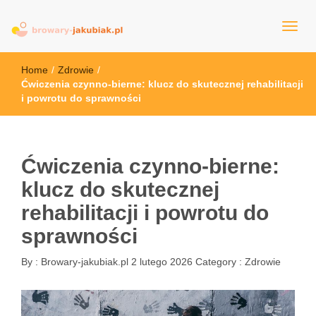
browary-jakubiak.pl
Home
/
Zdrowie
/
Ćwiczenia czynno-bierne: klucz do skutecznej rehabilitacji
i powrotu do sprawności
Ćwiczenia czynno-bierne:
klucz do skutecznej
rehabilitacji i powrotu do
sprawności
By :
Browary-jakubiak.pl
2 lutego 2026
Category :
Zdrowie