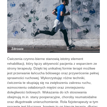
Zdrowie
Ćwiczenia czynno-bierne stanowią istotny element
rehabilitacji, który łączy aktywność pacjenta z wsparciem ze
strony terapeuty. Dzięki tej unikalnej formie terapii możliwe
jest przerwanie łańcucha bólowego oraz przywrócenie pełnej
sprawności ruchowej. Wykorzystując różne techniki,
ćwiczenia te skupiają się na zwiększeniu zakresu ruchu,
wzmocnieniu osłabionych mięśni oraz zmniejszeniu
dolegliwości bólowych. Wskazania do ich stosowania
obejmują m.in. stany pooperacyjne, choroby reumatoidalne
oraz długotrwałe unieruchomienie. Rola fizjoterapeuty w tym
procesie jest kluczowa, bowiem to on kieruje terapią, dbając