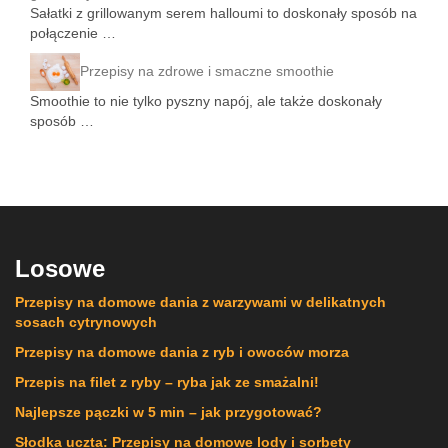
Sałatki z grillowanym serem halloumi to doskonały sposób na
połączenie …
Przepisy na zdrowe i smaczne smoothie
Smoothie to nie tylko pyszny napój, ale także doskonały
sposób …
Losowe
Przepisy na domowe dania z warzywami w delikatnych
sosach cytrynowych
Przepisy na domowe dania z ryb i owoców morza
Przepis na filet z ryby – ryba jak ze smażalni!
Najlepsze pączki w 5 min – jak przygotować?
Słodka uczta: Przepisy na domowe lody i sorbety