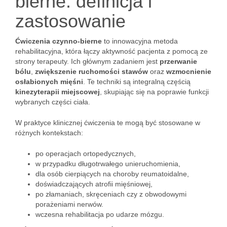
bierne: definicja i
zastosowanie
Ćwiczenia czynno-bierne
to innowacyjna metoda
rehabilitacyjna, która łączy aktywność pacjenta z pomocą ze
strony terapeuty. Ich głównym zadaniem jest
przerwanie
bólu
,
zwiększenie ruchomości stawów
oraz
wzmocnienie
osłabionych mięśni
. Te techniki są integralną częścią
kinezyterapii miejscowej
, skupiając się na poprawie funkcji
wybranych części ciała.
W praktyce klinicznej ćwiczenia te mogą być stosowane w
różnych kontekstach:
po operacjach ortopedycznych,
w przypadku długotrwałego unieruchomienia,
dla osób cierpiących na choroby reumatoidalne,
doświadczających atrofii mięśniowej,
po złamaniach, skręceniach czy z obwodowymi
porażeniami nerwów.
wczesna rehabilitacja po udarze mózgu.