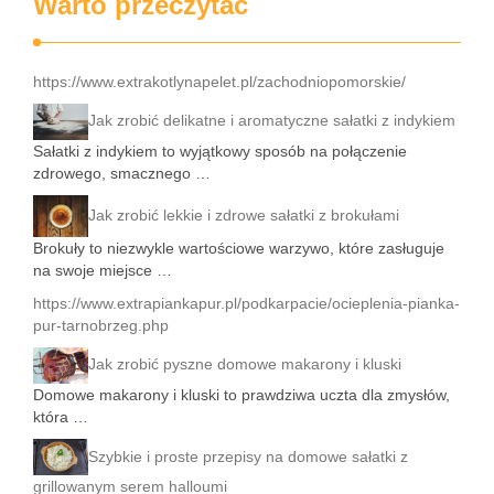
Warto przeczytać
https://www.extrakotlynapelet.pl/zachodniopomorskie/
Jak zrobić delikatne i aromatyczne sałatki z indykiem
Sałatki z indykiem to wyjątkowy sposób na połączenie
zdrowego, smacznego …
Jak zrobić lekkie i zdrowe sałatki z brokułami
Brokuły to niezwykle wartościowe warzywo, które zasługuje
na swoje miejsce …
https://www.extrapiankapur.pl/podkarpacie/ocieplenia-pianka-
pur-tarnobrzeg.php
Jak zrobić pyszne domowe makarony i kluski
Domowe makarony i kluski to prawdziwa uczta dla zmysłów,
która …
Szybkie i proste przepisy na domowe sałatki z
grillowanym serem halloumi