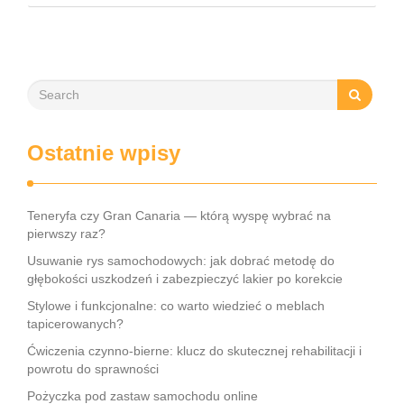
znana ze swoich właściwości przeciwzapalnych, tworzą
doskonałe połączenie, które nie tylko łagodzi …
Ostatnie wpisy
Teneryfa czy Gran Canaria — którą wyspę wybrać na
pierwszy raz?
Usuwanie rys samochodowych: jak dobrać metodę do
głębokości uszkodzeń i zabezpieczyć lakier po korekcie
Stylowe i funkcjonalne: co warto wiedzieć o meblach
tapicerowanych?
Ćwiczenia czynno-bierne: klucz do skutecznej rehabilitacji i
powrotu do sprawności
Pożyczka pod zastaw samochodu online