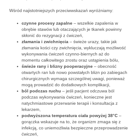
Wśród najistotniejszych przeciwwskazań wyróżniamy:
czynne procesy zapalne
– wszelkie zapalenia w
obrębie stawów lub otaczających je tkanek powinny
skłonić do rezygnacji z ćwiczeń,
złamania i zwichnięcia
– świeże urazy, takie jak
złamania kości czy zwichnięcia, wykluczają możliwość
wykonywania ćwiczeń czynno-biernych aż do
momentu całkowitego zrostu oraz ustąpienia bólu,
świeże rany i blizny pooperacyjne
– obecność
otwartych ran lub nowo powstałych blizn po zabiegach
chirurgicznych wymaga szczególnej uwagi, ponieważ
mogą prowadzić do dodatkowych komplikacji,
ból podczas ruchu
– jeśli pacjent odczuwa ból
podczas wykonywania ćwiczeń, konieczne jest
natychmiastowe przerwanie terapii i konsultacja z
lekarzem,
podwyższona temperatura ciała powyżej 38°C
–
gorączka wskazuje na to, że organizm zmaga się z
infekcją, co uniemożliwia bezpieczne przeprowadzenie
ćwiczeń,