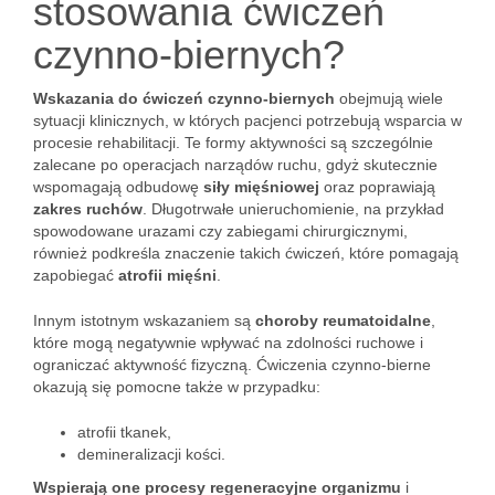
stosowania ćwiczeń
czynno-biernych?
Wskazania do ćwiczeń czynno-biernych
obejmują wiele
sytuacji klinicznych, w których pacjenci potrzebują wsparcia w
procesie rehabilitacji. Te formy aktywności są szczególnie
zalecane po operacjach narządów ruchu, gdyż skutecznie
wspomagają odbudowę
siły mięśniowej
oraz poprawiają
zakres ruchów
. Długotrwałe unieruchomienie, na przykład
spowodowane urazami czy zabiegami chirurgicznymi,
również podkreśla znaczenie takich ćwiczeń, które pomagają
zapobiegać
atrofii mięśni
.
Innym istotnym wskazaniem są
choroby reumatoidalne
,
które mogą negatywnie wpływać na zdolności ruchowe i
ograniczać aktywność fizyczną. Ćwiczenia czynno-bierne
okazują się pomocne także w przypadku:
atrofii tkanek,
demineralizacji kości.
Wspierają one procesy regeneracyjne organizmu
i