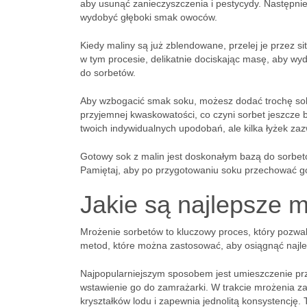
aby usunąć zanieczyszczenia i pestycydy. Następnie
wydobyć głęboki smak owoców.
Kiedy maliny są już zblendowane, przelej je przez s
w tym procesie, delikatnie dociskając masę, aby wyd
do sorbetów.
Aby wzbogacić smak soku, możesz dodać trochę soku
przyjemnej kwaskowatości, co czyni sorbet jeszcze
twoich indywidualnych upodobań, ale kilka łyżek za
Gotowy sok z malin jest doskonałym bazą do sorbet
Pamiętaj, aby po przygotowaniu soku przechować go
Jakie są najlepsze 
Mrożenie sorbetów to kluczowy proces, który pozwala
metod, które można zastosować, aby osiągnąć najlep
Najpopularniejszym sposobem jest umieszczenie pr
wstawienie go do zamrażarki. W trakcie mrożenia za
kryształków lodu i zapewnia jednolitą konsystencj