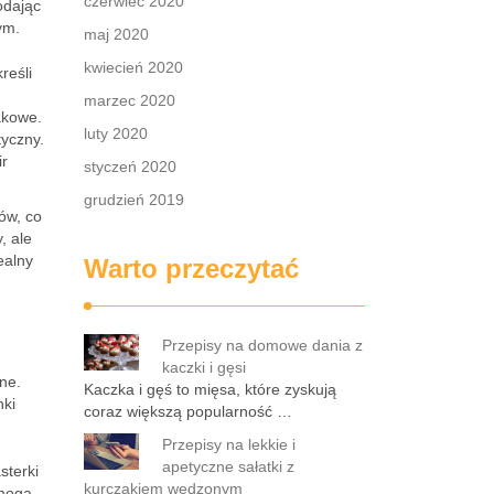
czerwiec 2020
odając
ym.
maj 2020
kwiecień 2020
reśli
marzec 2020
akowe.
luty 2020
tyczny.
ir
styczeń 2020
grudzień 2019
ów, co
, ale
ealny
Warto przeczytać
Przepisy na domowe dania z
kaczki i gęsi
ne.
Kaczka i gęś to mięsa, które zyskują
nki
coraz większą popularność …
Przepisy na lekkie i
apetyczne sałatki z
sterki
kurczakiem wędzonym
 mogą