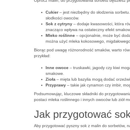
Oprócz malin, do przygotowania sorbetu będziesz p
Cukier
– jest niezbędny do słodzenia sorbet
słodkości owoców.
Sok z cytryny
– dodaje kwasowości, która rów
znacząco wpływa na ostateczny efekt smakow
Mleko roślinne
– opcjonalnie, może być doda
można użyć mleka kokosowego, migdałowego
Biorąc pod uwagę różnorodność smaków, warto równ
przykład:
Inne owoce
– truskawki, jagody czy kiwi mog
smakowe.
Zioła
– mięta lub bazylia mogą dodać orzeźwia
Przyprawy
– takie jak cynamon czy imbir, m
Podsumowując, kluczowe składniki do przygotowania s
postaci mleka roślinnego i innych owoców lub ziół 
Jak przygotować sok
Aby przygotować pyszny sok z malin do sorbetów, n