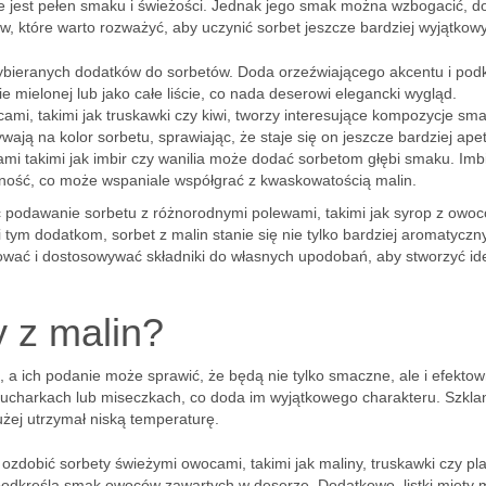
ie jest pełen smaku i świeżości. Jednak jego smak można wzbogacić, d
w, które warto rozważyć, aby uczynić sorbet jeszcze bardziej wyjątkow
wybieranych dodatków do sorbetów. Doda orzeźwiającego akcentu i podk
mielonej lub jako całe liście, co nada deserowi elegancki wygląd.
ami, takimi jak truskawki czy kiwi, tworzy interesujące kompozycje sm
wają na kolor sorbetu, sprawiając, że staje się on jeszcze bardziej ape
 takimi jak imbir czy wanilia może dodać sorbetom głębi smaku. Imb
atność, co może wspaniale współgrać z kwaskowatością malin.
podawanie sorbetu z różnorodnymi polewami, takimi jak syrop z owoc
ym dodatkom, sorbet z malin stanie się nie tylko bardziej aromatyczny
ować i dostosowywać składniki do własnych upodobań, aby stworzyć id
 z malin?
 a ich podanie może sprawić, że będą nie tylko smaczne, ale i efektow
pucharkach lub miseczkach, co doda im wyjątkowego charakteru. Szkla
żej utrzymał niską temperaturę.
zdobić sorbety świeżymi owocami, takimi jak maliny, truskawki czy pla
eż podkreśla smak owoców zawartych w deserze. Dodatkowo, listki mięty