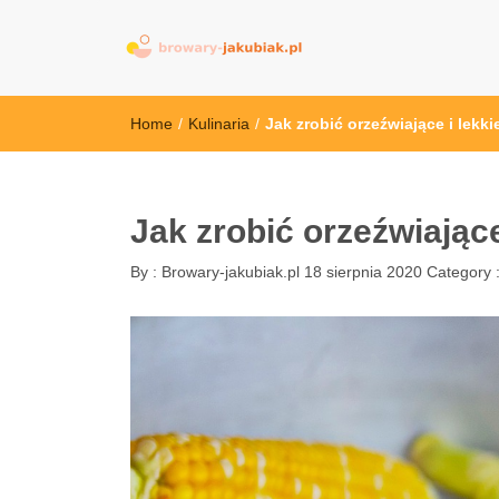
browary-jakubi
Home
/
Kulinaria
/
Jak zrobić orzeźwiające i lekk
Jak zrobić orzeźwiając
By :
Browary-jakubiak.pl
18 sierpnia 2020
Category 