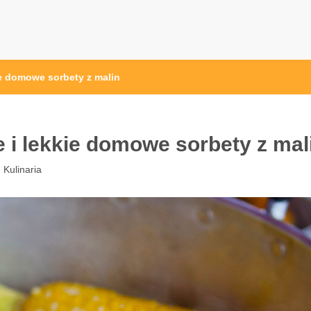
ak.pl
ie domowe sorbety z malin
e i lekkie domowe sorbety z mal
:
Kulinaria