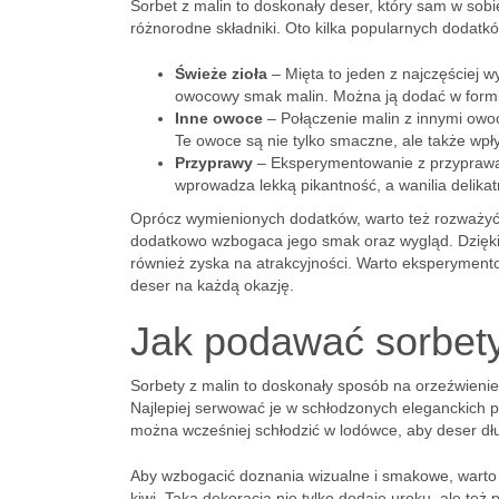
Sorbet z malin to doskonały deser, który sam w sob
różnorodne składniki. Oto kilka popularnych dodatkó
Świeże zioła
– Mięta to jeden z najczęściej 
owocowy smak malin. Można ją dodać w formie 
Inne owoce
– Połączenie malin z innymi owoc
Te owoce są nie tylko smaczne, ale także wpły
Przyprawy
– Eksperymentowanie z przyprawami
wprowadza lekką pikantność, a wanilia delik
Oprócz wymienionych dodatków, warto też rozważyć 
dodatkowo wzbogaca jego smak oraz wygląd. Dzięki t
również zyska na atrakcyjności. Warto eksperyment
deser na każdą okazję.
Jak podawać sorbety
Sorbety z malin to doskonały sposób na orzeźwienie,
Najlepiej serwować je w schłodzonych eleganckich 
można wcześniej schłodzić w lodówce, aby deser dłu
Aby wzbogacić doznania wizualne i smakowe, warto o
kiwi. Taka dekoracja nie tylko dodaje uroku, ale t