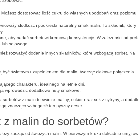
otrzebować:
u. Możesz dostosować ilość cukru do własnych upodobań oraz poziomu
noważy słodkość i podkreśla naturalny smak malin. To składnik, który
y.
ne, aby nadać sorbetowi kremową konsystencję. W zależności od prefe
 lub sojowego.
ież rozważyć dodanie innych składników, które wzbogacą sorbet. Na
ą być świetnym uzupełnieniem dla malin, tworząc ciekawe połączenia
jącego charakteru, idealnego na letnie dni.
ogą wprowadzić dodatkowe nuty smakowe.
orbetów z malin to świeże maliny, cukier oraz sok z cytryny, a dodatk
mogą znacząco wzbogacić ten pyszny deser.
 z malin do sorbetów?
ależy zacząć od świeżych malin. W pierwszym kroku dokładnie umyj o