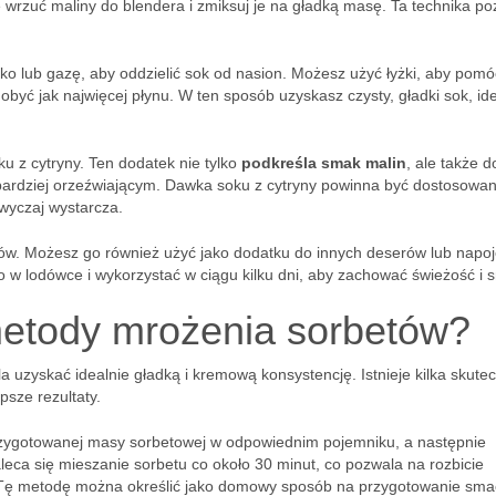
 wrzuć maliny do blendera i zmiksuj je na gładką masę. Ta technika po
itko lub gazę, aby oddzielić sok od nasion. Możesz użyć łyżki, aby pomó
obyć jak najwięcej płynu. W ten sposób uzyskasz czysty, gładki sok, id
 z cytryny. Ten dodatek nie tylko
podkreśla smak malin
, ale także d
 bardziej orzeźwiającym. Dawka soku z cytryny powinna być dostosowa
zwyczaj wystarcza.
ów. Możesz go również użyć jako dodatku do innych deserów lub napoj
 w lodówce i wykorzystać w ciągu kilku dni, aby zachować świeżość i 
metody mrożenia sorbetów?
 uzyskać idealnie gładką i kremową konsystencję. Istnieje kilka skute
sze rezultaty.
zygotowanej masy sorbetowej w odpowiednim pojemniku, a następnie
leca się mieszanie sorbetu co około 30 minut, co pozwala na rozbicie
ę. Tę metodę można określić jako domowy sposób na przygotowanie sm