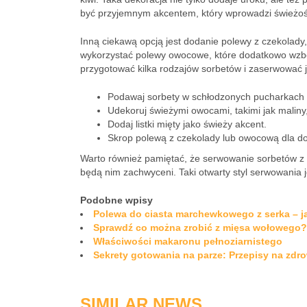
być przyjemnym akcentem, który wprowadzi świeżoś
Inną ciekawą opcją jest dodanie polewy z czekolady
wykorzystać polewy owocowe, które dodatkowo wzbo
przygotować kilka rodzajów sorbetów i zaserwować 
Podawaj sorbety w schłodzonych pucharkach 
Udekoruj świeżymi owocami, takimi jak maliny,
Dodaj listki mięty jako świeży akcent.
Skrop polewą z czekolady lub owocową dla 
Warto również pamiętać, że serwowanie sorbetów z m
będą nim zachwyceni. Taki otwarty styl serwowania je
Podobne wpisy
Polewa do ciasta marchewkowego z serka – ja
Sprawdź co można zrobić z mięsa wołowego?
Właściwości makaronu pełnoziarnistego
Sekrety gotowania na parze: Przepisy na zdr
SIMILAR NEWS