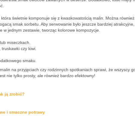
ć.
, która świetnie komponuje się z kwaskowatością malin. Można również
gacą smak sorbetu. Aby serwowanie było jeszcze bardziej atrakcyjne
je w jednym zestawie, tworząc kolorowe kompozycje.
lub miseczkach.
 truskawki czy kiwi.
dodatkowego smaku.
alin na przyjęciach czy rodzinnych spotkaniach sprawi, że wszyscy g
st nie tylko prosty, ale również bardzo efektowny!
k ją zrobić?
owe i smaczne potrawy