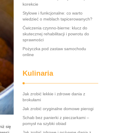
korekcie
Stylowe i funkcjonalne: co warto
wiedzieć o meblach tapicerowanych?
Ćwiczenia czynno-bierne: klucz do
skutecznej rehabilitacji i powrotu do
sprawności
Pożyczka pod zastaw samochodu
online
Kulinaria
Jak zrobić lekkie i zdrowe dania z
brokułami
Jak zrobić oryginalne domowe pierogi
Schab bez panierki z pieczarkami –
pomysł na szybki obiad
iż się
hwyci
Jak zrobić zdrowe i pożywne dania z