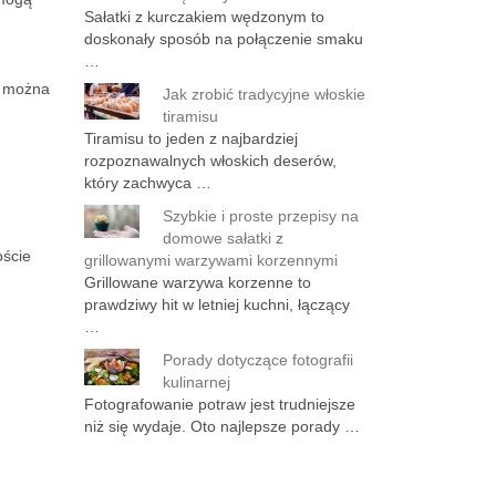
Sałatki z kurczakiem wędzonym to
doskonały sposób na połączenie smaku
…
, można
Jak zrobić tradycyjne włoskie
tiramisu
Tiramisu to jeden z najbardziej
rozpoznawalnych włoskich deserów,
który zachwyca …
Szybkie i proste przepisy na
domowe sałatki z
oście
grillowanymi warzywami korzennymi
Grillowane warzywa korzenne to
prawdziwy hit w letniej kuchni, łączący
…
Porady dotyczące fotografii
kulinarnej
Fotografowanie potraw jest trudniejsze
niż się wydaje. Oto najlepsze porady …