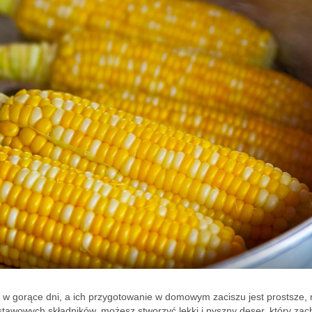
 w gorące dni, a ich przygotowanie w domowym zaciszu jest prostsze, n
stawowych składników, możesz stworzyć lekki i pyszny deser, który zac