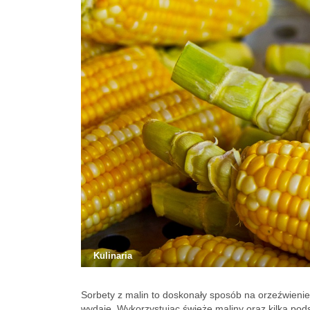
Kulinaria
Sorbety z malin to doskonały sposób na orzeźwienie
wydaje. Wykorzystując świeże maliny oraz kilka pod