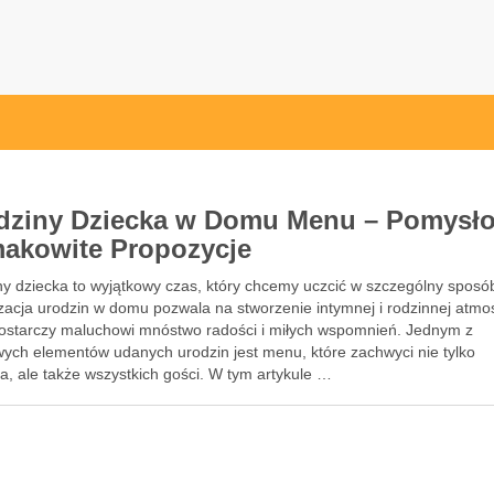
ak.pl
dziny Dziecka w Domu Menu – Pomysł
makowite Propozycje
ny dziecka to wyjątkowy czas, który chcemy uczcić w szczególny sposó
zacja urodzin w domu pozwala na stworzenie intymnej i rodzinnej atmos
dostarczy maluchowi mnóstwo radości i miłych wspomnień. Jednym z
wych elementów udanych urodzin jest menu, które zachwyci nie tylko
a, ale także wszystkich gości. W tym artykule …