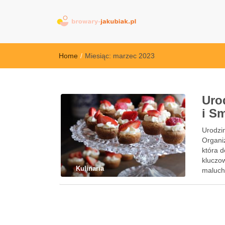
browary-jakubi
Home
/
Miesiąc:
marzec 2023
Uro
i S
Urodzi
Organi
która 
kluczo
Kulinaria
maluch