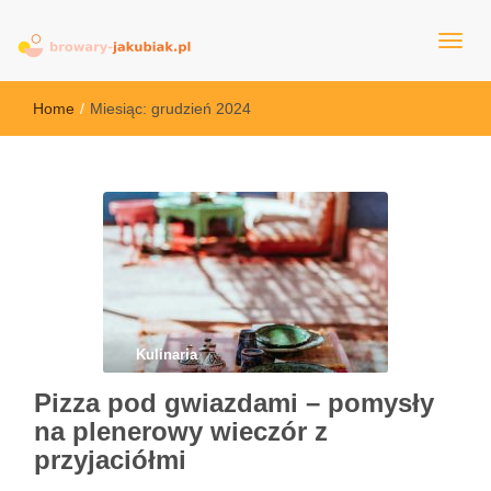
browary-jakubiak.pl
Home
/
Miesiąc:
grudzień 2024
Kulinaria
Pizza pod gwiazdami – pomysły
na plenerowy wieczór z
przyjaciółmi