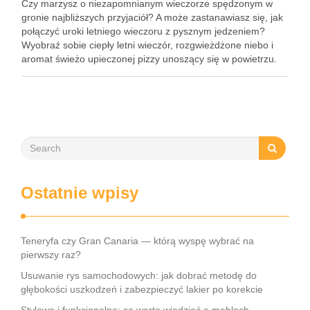
Czy marzysz o niezapomnianym wieczorze spędzonym w
gronie najbliższych przyjaciół? A może zastanawiasz się, jak
połączyć uroki letniego wieczoru z pysznym jedzeniem?
Wyobraź sobie ciepły letni wieczór, rozgwieżdżone niebo i
aromat świeżo upieczonej pizzy unoszący się w powietrzu.
Brzmi kusząco, prawda? W tym artykule pokażę Ci, jak
zorganizować wyjątkowe spotkanie …
Ostatnie wpisy
Teneryfa czy Gran Canaria — którą wyspę wybrać na
pierwszy raz?
Usuwanie rys samochodowych: jak dobrać metodę do
głębokości uszkodzeń i zabezpieczyć lakier po korekcie