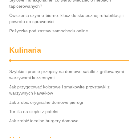
Stylowe i funkcjonalne: co warto wiedzieć o meblach
tapicerowanych?
Ćwiczenia czynno-bierne: klucz do skutecznej rehabilitacji i
powrotu do sprawności
Pożyczka pod zastaw samochodu online
Kulinaria
Szybkie i proste przepisy na domowe sałatki z grillowanymi
warzywami korzennymi
Jak przygotować kolorowe i smakowite przystawki z
warzywnych kawałków
Jak zrobić oryginalne domowe pierogi
Tortilla na ciepło z patelni
Jak zrobić idealne burgery domowe