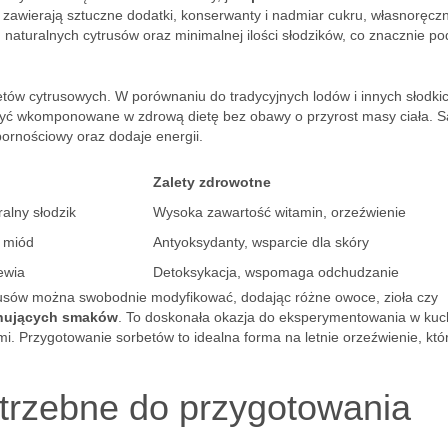
 zawierają sztuczne dodatki, konserwanty i nadmiar cukru, własnoręczn
aturalnych cytrusów oraz minimalnej ilości słodzików, co znacznie po
tów cytrusowych. W porównaniu do tradycyjnych lodów i innych słodki
 być wkomponowane w zdrową dietę bez obawy o przyrost masy ciała. S
ornościowy oraz dodaje energii.
Zalety zdrowotne
alny słodzik
Wysoka zawartość witamin, orzeźwienie
 miód
Antyoksydanty, wsparcie dla skóry
ewia
Detoksykacja, wspomaga odchudzanie
usów można swobodnie modyfikować, dodając różne owoce, zioła czy
nujących smaków
. To doskonała okazja do eksperymentowania w kuch
i. Przygotowanie sorbetów to idealna forma na letnie orzeźwienie, któ
otrzebne do przygotowania