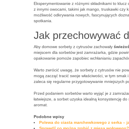
Eksperymentowanie z różnymi składnikami to klucz
z innymi owocami, takimi jak mango, truskawki czy k
możliwość odkrywania nowych, fascynujących doznań 
spotkania.
Jak przechowywać d
Aby domowe sorbety z cytrusów zachowały
świeżo
miejscem dla sorbetów jest zamrażarka, gdzie powi
opakowanie pomoże zapobiec wchłanianiu zapachów 
Warto zwrócić uwagę, że sorbety z cytrusów nie pow
mogą zacząć tracić swoje właściwości, w tym smak i
zaleca się regularne przygotowywanie mniejszych po
Przed podaniem sorbetów warto wyjąć je z zamraża
łatwiejsze, a sorbet uzyska idealną konsystencję do
aromat.
Podobne wpisy
Polewa do ciasta marchewkowego z serka – ja
Sprawdź co można zrobić z mięsa wołowego?