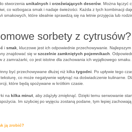
 do stworzenia
unikalnych i orzeźwiających deserów
. Można łączyć c
iwi, co wzbogaca smak i nadaje świeżości. Każda z tych kombinacji daj
smakowych, które idealnie sprawdzą się na letnie przyjęcia lub rodz
omowe sorbety z cytrusów?
ść
i
smak
, kluczowe jest ich odpowiednie przechowywanie. Najlepszym
nny znajdować się w
szczelnie zamkniętych pojemnikach
. Odpowied
z zamrażarki, co jest istotne dla zachowania ich wyjątkowego smaku.
inny być przechowywane dłużej niż kilka
tygodni
. Po upływie tego cza
 teksturę, co może negatywnie wpłynąć na doświadczenie kulinarne. D
rcji, które będą spożywane w krótkim czasie.
rki na
kilka minut
, aby zdążyły zmięknąć. Dzięki temu serwowanie stan
 spożycia. Im szybciej po wyjęciu zostaną podane, tym lepiej zachowają
k ją zrobić?