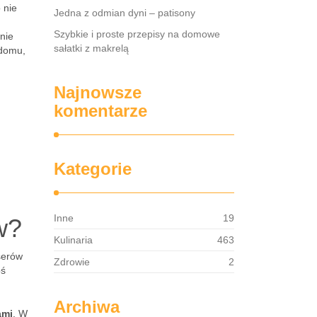
 nie
Jedna z odmian dyni – patisony
Szybkie i proste przepisy na domowe
nie
sałatki z makrelą
 domu,
Najnowsze
komentarze
Kategorie
Inne
19
w?
Kulinaria
463
serów
Zdrowie
2
oś
Archiwa
ami
. W