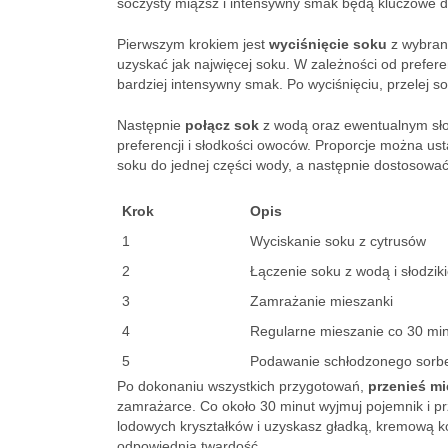
soczysty miąższ i intensywny smak będą kluczowe d
Pierwszym krokiem jest
wyciśnięcie soku
z wybrany
uzyskać jak najwięcej soku. W zależności od prefer
bardziej intensywny smak. Po wyciśnięciu, przelej so
Następnie
połącz sok
z wodą oraz ewentualnym słod
preferencji i słodkości owoców. Proporcje można ust
soku do jednej części wody, a następnie dostosowa
Krok
Opis
1
Wyciskanie soku z cytrusów
2
Łączenie soku z wodą i słodzik
3
Zamrażanie mieszanki
4
Regularne mieszanie co 30 mi
5
Podawanie schłodzonego sorb
Po dokonaniu wszystkich przygotowań,
przenieś m
zamrażarce. Co około 30 minut wyjmuj pojemnik i pr
lodowych kryształków i uzyskasz gładką, kremową ko
odpowiednią twardość.