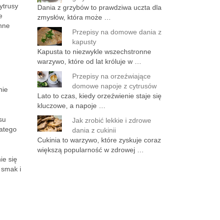
ytrusy
Dania z grzybów to prawdziwa uczta dla
e
zmysłów, która może …
inne
Przepisy na domowe dania z
kapusty
Kapusta to niezwykle wszechstronne
warzywo, które od lat króluje w …
Przepisy na orzeźwiające
domowe napoje z cytrusów
nie
Lato to czas, kiedy orzeźwienie staje się
kluczowe, a napoje …
su
Jak zrobić lekkie i zdrowe
latego
dania z cukinii
Cukinia to warzywo, które zyskuje coraz
większą popularność w zdrowej …
ie się
 smak i