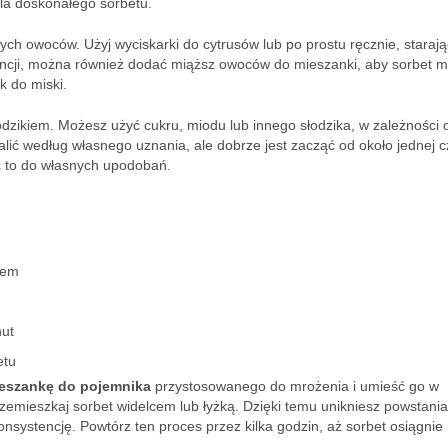
la doskonałego sorbetu.
ch owoców. Użyj wyciskarki do cytrusów lub po prostu ręcznie, starają
encji, można również dodać miąższ owoców do mieszanki, aby sorbet m
k do miski.
zikiem. Możesz użyć cukru, miodu lub innego słodzika, w zależności 
alić według własnego uznania, ale dobrze jest zacząć od około jednej c
ć to do własnych upodobań.
iem
nut
etu
ieszankę do pojemnika
przystosowanego do mrożenia i umieść go w
zemieszkaj sorbet widelcem lub łyżką. Dzięki temu unikniesz powstania
nsystencję. Powtórz ten proces przez kilka godzin, aż sorbet osiągnie