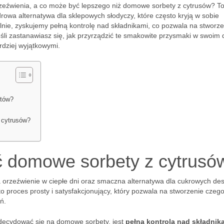
zeźwienia, a co może być lepszego niż domowe sorbety z cytrusów? To
drowa alternatywa dla sklepowych słodyczy, które często kryją w sobie
nie, zyskujemy pełną kontrolę nad składnikami, co pozwala na stworze
śli zastanawiasz się, jak przyrządzić te smakowite przysmaki w swoim
ardziej wyjątkowymi.
etów?
 cytrusów?
ć domowe sorbety z cytrusó
 orzeźwienie w ciepłe dni oraz smaczna alternatywa dla cukrowych de
 proces prosty i satysfakcjonujący, który pozwala na stworzenie czeg
ń.
decydować się na domowe sorbety, jest
pełna kontrola nad składnik