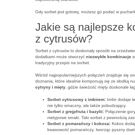
Gdy sorbet jest gotowy, możesz go podać w puchar
Jakie są najlepsze
z cytrusów?
Sorbet z cytrusów to doskonały sposób na orzeźwie
dodatkami może stworzyć
niezwykłe kombinacje
s
tradycyjny przepis na sorbet.
Wśród najpopularniejszych połączeń znajduje się so
doznania, które idealnie komponują się ze słodką 
cytryny i mięty
, gdzie świeżość mięty doskonale ła
Sorbet cytrusowy z imbirem:
Imbir dodaje le
nie tylko smaczny, ale także pobudzający.
Sorbet z grejpfruta i bazylii:
Połączenie goryc
nietypowe smaki. Taki sorbet z pewnością zas
Sorbet z pomarańczy i kokosa:
Kokos dodaje
kwasowość pomarańczy, tworząc pyszny duet