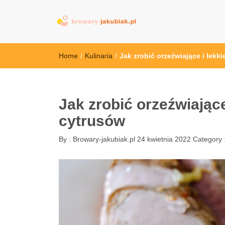
browary-jakubi
Home
/
Kulinaria
/
Jak zrobić orzeźwiające i lek
Jak zrobić orzeźwiając
cytrusów
By :
Browary-jakubiak.pl
24 kwietnia 2022
Category 