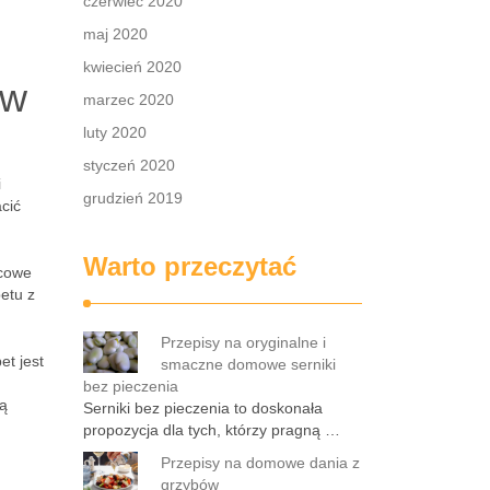
czerwiec 2020
maj 2020
kwiecień 2020
ów
marzec 2020
luty 2020
styczeń 2020
i
grudzień 2019
cić
Warto przeczytać
ocowe
etu z
Przepisy na oryginalne i
et jest
smaczne domowe serniki
bez pieczenia
ią
Serniki bez pieczenia to doskonała
propozycja dla tych, którzy pragną …
Przepisy na domowe dania z
grzybów