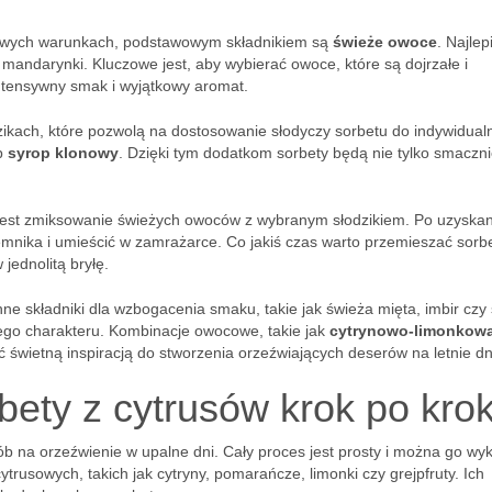
owych warunkach, podstawowym składnikiem są
świeże owoce
. Najlep
 mandarynki. Kluczowe jest, aby wybierać owoce, które są dojrzałe i
tensywny smak i wyjątkowy aromat.
ikach, które pozwolą na dostosowanie słodyczy sorbetu do indywidual
b
syrop klonowy
. Dzięki tym dodatkom sorbety będą nie tylko smaczni
 jest zmiksowanie świeżych owoców z wybranym słodzikiem. Po uzyskan
jemnika i umieścić w zamrażarce. Co jakiś czas warto przemieszać sorb
jednolitą bryłę.
 składniki dla wzbogacenia smaku, takie jak świeża mięta, imbir czy 
wego charakteru. Kombinacje owocowe, takie jak
cytrynowo-limonkow
 świetną inspiracją do stworzenia orzeźwiających deserów na letnie dn
bety z cytrusów krok po kro
b na orzeźwienie w upalne dni. Cały proces jest prosty i można go wy
trusowych, takich jak cytryny, pomarańcze, limonki czy grejpfruty. Ich