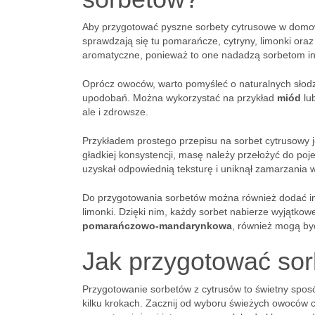
Aby przygotować pyszne sorbety cytrusowe w dom
sprawdzają się tu pomarańcze, cytryny, limonki oraz
aromatyczne, ponieważ to one nadadzą sorbetom in
Oprócz owoców, warto pomyśleć o naturalnych słodz
upodobań. Można wykorzystać na przykład
miód
lu
ale i zdrowsze.
Przykładem prostego przepisu na sorbet cytrusowy
gładkiej konsystencji, masę należy przełożyć do po
uzyskał odpowiednią teksturę i uniknął zamarzania w 
Do przygotowania sorbetów można również dodać inne
limonki. Dzięki nim, każdy sorbet nabierze wyjątko
pomarańczowo-mandarynkowa
, również mogą być
Jak przygotować sor
Przygotowanie sorbetów z cytrusów to świetny sposó
kilku krokach. Zacznij od wyboru świeżych owoców cy