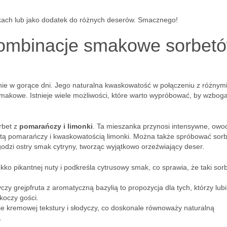
kach lub jako dodatek do różnych deserów. Smacznego!
 kombinacje smakowe sorbet
nie w gorące dni. Jego naturalna kwaskowatość w połączeniu z różnym
makowe. Istnieje wiele możliwości, które warto wypróbować, by wzboga
rbet z
pomarańczy i limonki
. Ta mieszanka przynosi intensywne, ow
nutą pomarańczy i kwaskowatością limonki. Można także spróbować sorb
godzi ostry smak cytryny, tworząc wyjątkowo orzeźwiający deser.
kko pikantnej nuty i podkreśla cytrusowy smak, co sprawia, że taki sorb
zy grejpfruta z aromatyczną bazylią to propozycja dla tych, którzy lub
koczy gości.
 kremowej tekstury i słodyczy, co doskonale równoważy naturalną
.