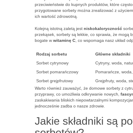
przeciwieństwie do kupnych produktów, które często
przygotowane sorbety można zrealizować z użyciem n
ich wartość zdrowotną.
Kolejną istotną zaletą jest
niskokaloryczność
sorbe
przekąsek, sorbety są lekkie, co sprawia, że mogą
bogate w
witaminę C
, co wspomaga nasz układ odp
Rodzaj sorbetu
Główne składniki
Sorbet cytrynowy
Cytryny, woda, natur
Sorbet pomarańczowy
Pomarańcze, woda,
Sorbet grejpfrutowy
Grejpfruty, woda, st
Warto również zauważyć, że domowe sorbety z cytr
przyprawy, co umożliwia odkrywanie nowych,
fascy
zaskakiwania bliskich niepowtarzalnymi kompozycjam
jednocześnie zadba o nasze zdrowie.
Jakie składniki są p
sorbetów?