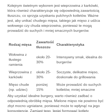
Kolejnym świetnym wyborem jest wieprzowina z karkówki,
która również charakteryzuje się odpowiednią zawartością
tłuszczu, co sprzyja uzyskaniu pulchnych kotletów. Ważne
jest, aby unikać chudego mięsa, takiego jak mięso z udźca
wołowego czy chuda wieprzowina, ponieważ te mogą
prowadzić do suchych i mniej smacznych burgerów.
Zawartość
Rodzaj mięsa
Charakterystyka
tłuszczu
Wołowina z
około 20-
Intensywny smak, idealna do
tłustego
30%
burgerów
ramienia
Wieprzowina z
około 25-
Soczyste, delikatne mięso,
karkówki
30%
doskonałe do grillowania
Mięso chude
poniżej
Może prowadzić do suchych
(np. udziec)
15%
kotletów, mniej smaczne
Aby uzyskać idealne burgery, warto również zadbać o
odpowiednią obróbkę mięsa. Mielone mięso nie powinno być
zbyt mocno ugniatane, ponieważ może to wpłynąć na jego
konsystencję. Zamiast tego, lepiej formować kotlety