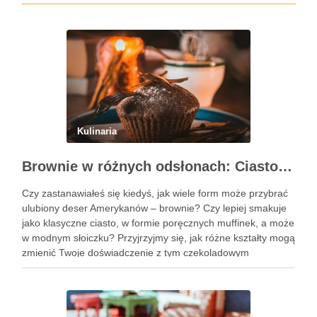
Kulinaria
Brownie w różnych odsłonach: Ciasto, muffinki czy brownie w słoiczku?
Czy zastanawiałeś się kiedyś, jak wiele form może przybrać
ulubiony deser Amerykanów – brownie? Czy lepiej smakuje
jako klasyczne ciasto, w formie poręcznych muffinek, a może
w modnym słoiczku? Przyjrzyjmy się, jak różne kształty mogą
zmienić Twoje doświadczenie z tym czekoladowym
przysmakiem. Podobne wpisy Trzy pomysły na wykwintne
ciasta świąteczne …