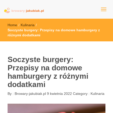
browary-jakubiak.pl
Home
/
Kulinaria
/
Soczyste burgery: Przepisy na domowe hamburgery z
różnymi dodatkami
Soczyste burgery:
Przepisy na domowe
hamburgery z różnymi
dodatkami
By :
Browary-jakubiak.pl
9 kwietnia 2022
Category :
Kulinaria