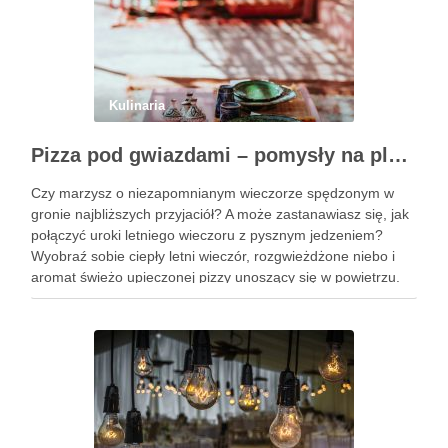
Kulinaria
Pizza pod gwiazdami – pomysły na plenerowy wieczór z przyjaciółmi
Czy marzysz o niezapomnianym wieczorze spędzonym w
gronie najbliższych przyjaciół? A może zastanawiasz się, jak
połączyć uroki letniego wieczoru z pysznym jedzeniem?
Wyobraź sobie ciepły letni wieczór, rozgwieżdżone niebo i
aromat świeżo upieczonej pizzy unoszący się w powietrzu.
Brzmi kusząco, prawda? W tym artykule pokażę Ci, jak
zorganizować wyjątkowe spotkanie …