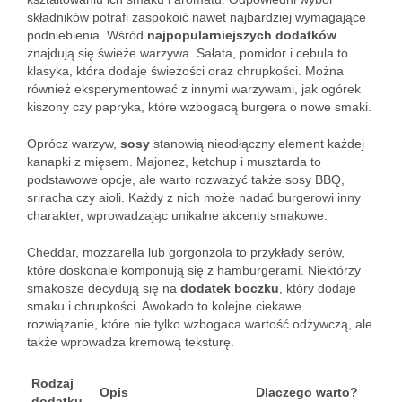
składników potrafi zaspokoić nawet najbardziej wymagające
podniebienia. Wśród
najpopularniejszych dodatków
znajdują się świeże warzywa. Sałata, pomidor i cebula to
klasyka, która dodaje świeżości oraz chrupkości. Można
również eksperymentować z innymi warzywami, jak ogórek
kiszony czy papryka, które wzbogacą burgera o nowe smaki.
Oprócz warzyw,
sosy
stanowią nieodłączny element każdej
kanapki z mięsem. Majonez, ketchup i musztarda to
podstawowe opcje, ale warto rozważyć także sosy BBQ,
sriracha czy aioli. Każdy z nich może nadać burgerowi inny
charakter, wprowadzając unikalne akcenty smakowe.
Cheddar, mozzarella lub gorgonzola to przykłady serów,
które doskonale komponują się z hamburgerami. Niektórzy
smakosze decydują się na
dodatek boczku
, który dodaje
smaku i chrupkości. Awokado to kolejne ciekawe
rozwiązanie, które nie tylko wzbogaca wartość odżywczą, ale
także wprowadza kremową teksturę.
Rodzaj
Opis
Dlaczego warto?
dodatku