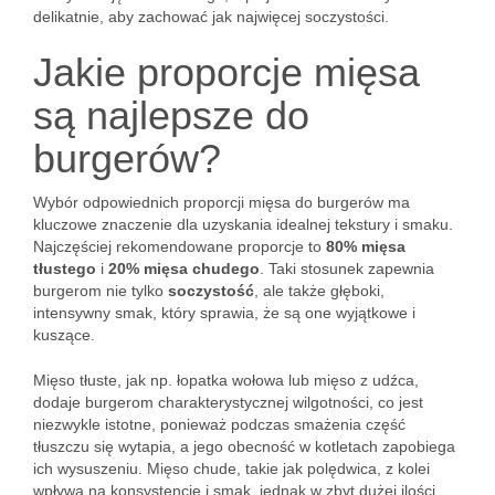
delikatnie, aby zachować jak najwięcej soczystości.
Jakie proporcje mięsa
są najlepsze do
burgerów?
Wybór odpowiednich proporcji mięsa do burgerów ma
kluczowe znaczenie dla uzyskania idealnej tekstury i smaku.
Najczęściej rekomendowane proporcje to
80% mięsa
tłustego
i
20% mięsa chudego
. Taki stosunek zapewnia
burgerom nie tylko
soczystość
, ale także głęboki,
intensywny smak, który sprawia, że są one wyjątkowe i
kuszące.
Mięso tłuste, jak np. łopatka wołowa lub mięso z udźca,
dodaje burgerom charakterystycznej wilgotności, co jest
niezwykle istotne, ponieważ podczas smażenia część
tłuszczu się wytapia, a jego obecność w kotletach zapobiega
ich wysuszeniu. Mięso chude, takie jak polędwica, z kolei
wpływa na konsystencję i smak, jednak w zbyt dużej ilości