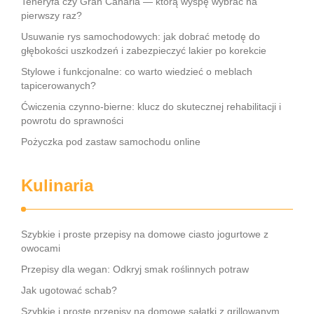
Teneryfa czy Gran Canaria — którą wyspę wybrać na
pierwszy raz?
Usuwanie rys samochodowych: jak dobrać metodę do
głębokości uszkodzeń i zabezpieczyć lakier po korekcie
Stylowe i funkcjonalne: co warto wiedzieć o meblach
tapicerowanych?
Ćwiczenia czynno-bierne: klucz do skutecznej rehabilitacji i
powrotu do sprawności
Pożyczka pod zastaw samochodu online
Kulinaria
Szybkie i proste przepisy na domowe ciasto jogurtowe z
owocami
Przepisy dla wegan: Odkryj smak roślinnych potraw
Jak ugotować schab?
Szybkie i proste przepisy na domowe sałatki z grillowanym