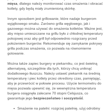
mięsa
, dlatego należy monitorować czas smażenia i obracać
kotlety, gdy będą miały zrumienioną skórkę.
Innym sposobem jest grillowanie, które nadaje burgerom
wyjątkowego smaku. Zarówno grilla węglowego, jak i
gazowego można używać do smażenia kotletów. Ważne jest,
aby mięso umieszczane na grillu było z chłodnej temperatury
pokojowej oraz aby grill był odpowiednio rozgrzany przed
położeniem burgerów. Rekomenduje się zamykanie pokrywy
grilla podczas smażenia, co pozwala na równomierne
gotowanie.
Można także zapiec burgery w piekarniku, co jest świetną
alternatywą, szczególnie dla tych, którzy chcą uniknąć
dodatkowego tłuszczu. Należy ustawić piekarnik na średnią
temperaturę i piec kotlety przez określony czas, pamiętając,
aby je przewrócić w połowie procesu. Użycie termometru do
mięsa pozwala upewnić się, że wewnętrzna temperatura
burgera osiągnęła zalecane 70 stopni Celsjusza, co
gwarantuje jego
bezpieczeństwo i soczystość
.
Smażenie na patelni: rozgrzej patelnię, użyj odrobiny