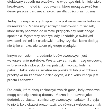
efektowny sposób na orzeźwienie w gorące dni. Istnieje wiele
kreatywnych metod ich podawania, które mogą uczynić ten
deser jeszcze bardziej atrakcyjnym dla gości oraz rodziny.
Jednym z najprostszych sposobów jest serwowanie lodów w
miseczkach
. Można użyć różnych kolorowych miseczek,
które będą pasować do klimatu przyjęcia czy rodzinnego
spotkania. Wystarczy nałożyć lody i ozdobić je świeżymi
owocami, takimi jak truskawki, maliny czy kiwi, które dodają
nie tylko smaku, ale także pięknego wyglądu.
Innym pomysłem na podanie lodów owocowych jest
wykorzystanie
patyków
. Wystarczy zamrozić masę owocową
w foremkach i włożyć do niej patyczki, tworząc lody na
patyku. Takie lody są świetne na piknikach lub jako zdrowa
przekąska na zabawach dziecięcych, a ich konsumpcja jest
prosta i zabawna.
Dla osób, które chcą zaskoczyć swoich gości, lody owocowe
mogą stać się częścią
deseru
. Można je podawać jako
dodatek do ciasta, tiramisu czy owocowych sałatek. Sprzyja
to nie tylko ciekawej prezentacji, ale również wzbogaca smak