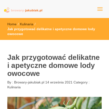
browary-jakubiak.pl
Home
/
Kulinaria
/
Jak przygotować delikatne i apetyczne domowe lody
owocowe
Jak przygotować delikatne
i apetyczne domowe lody
owocowe
By :
Browary-jakubiak.pl
14 września 2021
Category :
Kulinaria