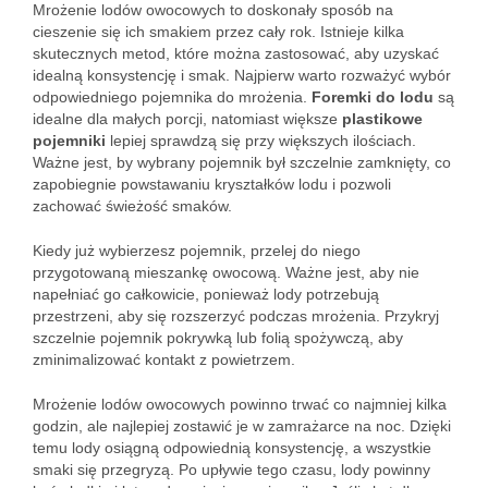
Mrożenie lodów owocowych to doskonały sposób na
cieszenie się ich smakiem przez cały rok. Istnieje kilka
skutecznych metod, które można zastosować, aby uzyskać
idealną konsystencję i smak. Najpierw warto rozważyć wybór
odpowiedniego pojemnika do mrożenia.
Foremki do lodu
są
idealne dla małych porcji, natomiast większe
plastikowe
pojemniki
lepiej sprawdzą się przy większych ilościach.
Ważne jest, by wybrany pojemnik był szczelnie zamknięty, co
zapobiegnie powstawaniu kryształków lodu i pozwoli
zachować świeżość smaków.
Kiedy już wybierzesz pojemnik, przelej do niego
przygotowaną mieszankę owocową. Ważne jest, aby nie
napełniać go całkowicie, ponieważ lody potrzebują
przestrzeni, aby się rozszerzyć podczas mrożenia. Przykryj
szczelnie pojemnik pokrywką lub folią spożywczą, aby
zminimalizować kontakt z powietrzem.
Mrożenie lodów owocowych powinno trwać co najmniej kilka
godzin, ale najlepiej zostawić je w zamrażarce na noc. Dzięki
temu lody osiągną odpowiednią konsystencję, a wszystkie
smaki się przegryzą. Po upływie tego czasu, lody powinny