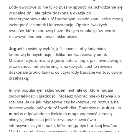
Lody owocowe to nie tylko pyszny sposób na ochłodzenie się
w upalne dni, ale także doskonała okazja do
eksperymentowania z różnorodnymi składnikami, które mogą
wzbogacić ich smak i konsystencję. Oprócz świeżych
owoców, które stanowią bazę dla tych smakołyków, warto
rozważyć dodanie innych składników.
Jogurt
to świetny wybór, jeśli chcesz, aby lody miały
kremową konsystencję i delikatnie kwaskowaty smak.
Możesz użyć zarówno jogurtu naturalnego, jak i owocowego,
w zależności od preferencji smakowych. Jest to również
doskonałe źródło białka, co czyni lody bardziej wartościowym
przekąską.
Innym popularnym składnikiem jest
mleko
, które nadaje
lodów lekkości i gładkości. Możesz wybrać mleko krowie lub
roślinne, takie jak migdałowe czy kokosowe, co pozwala na
dostosowanie lodów do różnych diet. Dodatkowo,
cukier
lub
miód
w odpowiednich ilościach mogą zapewnić idealną
słodycz, zwłaszcza jeśli korzystasz z owoców o
intensywniejszym smaku, które mogą być bardziej kwaśne.
Miód ma dodatkowo właściwości zdrowotne, co sprawia, że