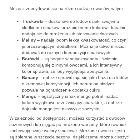
Możesz zdecydować się na różne rodzaje owoców, w tym:
Truskawki
– doskonałe do lodów dzięki swojemu
słodkiemu smakowi oraz pięknemu kolorowi. Idealnie
nadają się do mrożenia lub stosowania świeżych.
Maliny
– nadają lodom lekką kwaskowatość, co czyni
je orzeźwiającym dodatkiem. Można je łatwo mrozić i
dodawać do różnych kompozycji smakowych.
Borówki
– są bogate w antyoksydanty i świetnie
komponują się z innymi owocami, a ich intensywny
kolor sprawia, że lody wyglądają apetycznie.
Banany
– dobrze sprawdzają się jako baza dla lodów
o kremowej konsystencji. Ich naturalna słodycz
pozwala na ograniczenie dodatku cukru.
Mango
– egzotyczny smak mango potrafi nadać
lodom wyjątkowo orzeźwiający charakter, a dobrze
dojrzałe mango jest niezwykle soczyste.
W zależności od dostępności, możesz korzystać z owoców
sezonowych lub sięgać po mrożone warianty, które również
zachowują swoje walory smakowe. Mrożone owoce często
są zbierane w szczycie sezonu, dzięki czemu można cieszyć