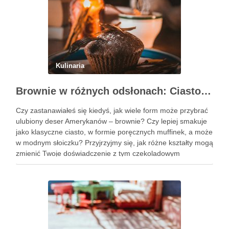
Kulinaria
Brownie w różnych odsłonach: Ciasto, muffinki czy brownie w słoiczku?
Czy zastanawiałeś się kiedyś, jak wiele form może przybrać
ulubiony deser Amerykanów – brownie? Czy lepiej smakuje
jako klasyczne ciasto, w formie poręcznych muffinek, a może
w modnym słoiczku? Przyjrzyjmy się, jak różne kształty mogą
zmienić Twoje doświadczenie z tym czekoladowym
przysmakiem. Podobne wpisy Trzy pomysły na wykwintne
ciasta świąteczne …