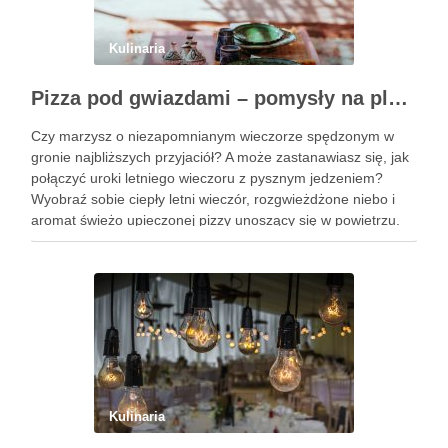
Kulinaria
Pizza pod gwiazdami – pomysły na plenerowy wieczór z przyjaciółmi
Czy marzysz o niezapomnianym wieczorze spędzonym w
gronie najbliższych przyjaciół? A może zastanawiasz się, jak
połączyć uroki letniego wieczoru z pysznym jedzeniem?
Wyobraź sobie ciepły letni wieczór, rozgwieżdżone niebo i
aromat świeżo upieczonej pizzy unoszący się w powietrzu.
Brzmi kusząco, prawda? W tym artykule pokażę Ci, jak
zorganizować wyjątkowe spotkanie …
Kulinaria