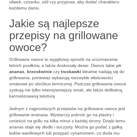
oliwek, czosnku, ziół czy przypraw, aby dodać charakteru
każdemu daniu.
Jakie są najlepsze
przepisy na grillowane
owoce?
Grillowane owoce to wyjątkowy sposób na urozmaicenie
letnich posiłków, a także doskonały deser. Owoce takie jak
ananas
,
brzoskwinie
czy
truskawki
idealnie nadają się do
grillowania, ponieważ wykazują niezwykłe właściwości
smakowe po obróbce termicznej. Podczas grillowania owoce
zyskują nie tylko intensywniejszy smak, ale także delikatną,
karmelizowaną teksturę.
Jednym z najprostszych przepisów na grillowane owoce jest
grillowanie ananasa. Wystarczy pokroić go na plastry i
umieścić na grillu na kilka minut z każdej strony. Dzięki temu
ananas staje się słodki i soczysty. Można go podać z gałką
lodów waniliowych lub posypać cynamonem, co doda mu