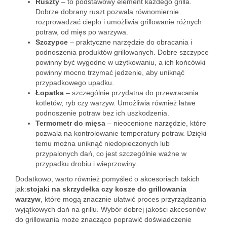
Ruszty
– to podstawowy element każdego grilla.
Dobrze dobrany ruszt pozwala równomiernie
rozprowadzać ciepło i umożliwia grillowanie różnych
potraw, od mięs po warzywa.
Szczypce
– praktyczne narzędzie do obracania i
podnoszenia produktów grillowanych. Dobre szczypce
powinny być wygodne w użytkowaniu, a ich końcówki
powinny mocno trzymać jedzenie, aby uniknąć
przypadkowego upadku.
Łopatka
– szczególnie przydatna do przewracania
kotletów, ryb czy warzyw. Umożliwia również łatwe
podnoszenie potraw bez ich uszkodzenia.
Termometr do mięsa
– nieocenione narzędzie, które
pozwala na kontrolowanie temperatury potraw. Dzięki
temu można uniknąć niedopieczonych lub
przypalonych dań, co jest szczególnie ważne w
przypadku drobiu i wieprzowiny.
Dodatkowo, warto również pomyśleć o akcesoriach takich
jak:
stojaki na skrzydełka czy kosze do grillowania
warzyw
, które mogą znacznie ułatwić proces przyrządzania
wyjątkowych dań na grillu. Wybór dobrej jakości akcesoriów
do grillowania może znacząco poprawić doświadczenie