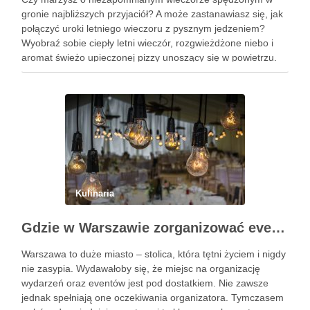
gronie najbliższych przyjaciół? A może zastanawiasz się, jak
połączyć uroki letniego wieczoru z pysznym jedzeniem?
Wyobraź sobie ciepły letni wieczór, rozgwieżdżone niebo i
aromat świeżo upieczonej pizzy unoszący się w powietrzu.
Brzmi kusząco, prawda? W tym artykule pokażę Ci, jak
zorganizować wyjątkowe spotkanie …
Kulinaria
Gdzie w Warszawie zorganizować event?
Warszawa to duże miasto – stolica, która tętni życiem i nigdy
nie zasypia. Wydawałoby się, że miejsc na organizację
wydarzeń oraz eventów jest pod dostatkiem. Nie zawsze
jednak spełniają one oczekiwania organizatora. Tymczasem