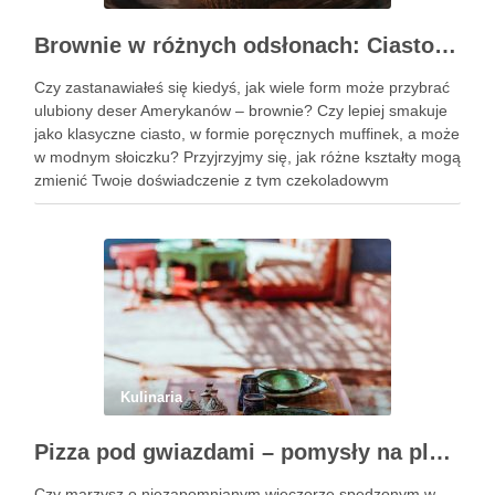
Brownie w różnych odsłonach: Ciasto, muffinki czy brownie w słoiczku?
Czy zastanawiałeś się kiedyś, jak wiele form może przybrać
ulubiony deser Amerykanów – brownie? Czy lepiej smakuje
jako klasyczne ciasto, w formie poręcznych muffinek, a może
w modnym słoiczku? Przyjrzyjmy się, jak różne kształty mogą
zmienić Twoje doświadczenie z tym czekoladowym
przysmakiem. Podobne wpisy Trzy pomysły na wykwintne
ciasta świąteczne …
Kulinaria
Pizza pod gwiazdami – pomysły na plenerowy wieczór z przyjaciółmi
Czy marzysz o niezapomnianym wieczorze spędzonym w