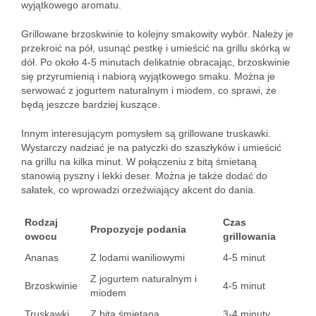
wyjątkowego aromatu.
Grillowane brzoskwinie to kolejny smakowity wybór. Należy je
przekroić na pół, usunąć pestkę i umieścić na grillu skórką w
dół. Po około 4-5 minutach delikatnie obracając, brzoskwinie
się przyrumienią i nabiorą wyjątkowego smaku. Można je
serwować z jogurtem naturalnym i miodem, co sprawi, że
będą jeszcze bardziej kuszące.
Innym interesującym pomysłem są grillowane truskawki.
Wystarczy nadziać je na patyczki do szaszłyków i umieścić
na grillu na kilka minut. W połączeniu z bitą śmietaną
stanowią pyszny i lekki deser. Można je także dodać do
sałatek, co wprowadzi orzeźwiający akcent do dania.
Rodzaj
Czas
Propozycje podania
owocu
grillowania
Ananas
Z lodami waniliowymi
4-5 minut
Z jogurtem naturalnym i
Brzoskwinie
4-5 minut
miodem
Truskawki
Z bitą śmietaną
3-4 minuty