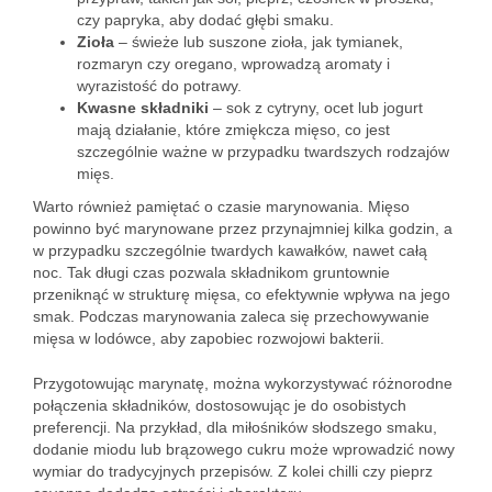
czy papryka, aby dodać głębi smaku.
Zioła
– świeże lub suszone zioła, jak tymianek,
rozmaryn czy oregano, wprowadzą aromaty i
wyrazistość do potrawy.
Kwasne składniki
– sok z cytryny, ocet lub jogurt
mają działanie, które zmiękcza mięso, co jest
szczególnie ważne w przypadku twardszych rodzajów
mięs.
Warto również pamiętać o czasie marynowania. Mięso
powinno być marynowane przez przynajmniej kilka godzin, a
w przypadku szczególnie twardych kawałków, nawet całą
noc. Tak długi czas pozwala składnikom gruntownie
przeniknąć w strukturę mięsa, co efektywnie wpływa na jego
smak. Podczas marynowania zaleca się przechowywanie
mięsa w lodówce, aby zapobiec rozwojowi bakterii.
Przygotowując marynatę, można wykorzystywać różnorodne
połączenia składników, dostosowując je do osobistych
preferencji. Na przykład, dla miłośników słodszego smaku,
dodanie miodu lub brązowego cukru może wprowadzić nowy
wymiar do tradycyjnych przepisów. Z kolei chilli czy pieprz