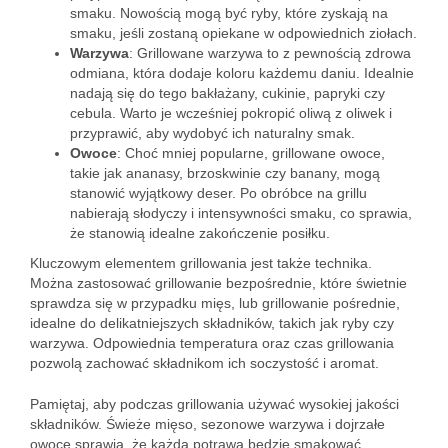
smaku. Nowością mogą być ryby, które zyskają na
smaku, jeśli zostaną opiekane w odpowiednich ziołach.
Warzywa
: Grillowane warzywa to z pewnością zdrowa
odmiana, która dodaje koloru każdemu daniu. Idealnie
nadają się do tego bakłażany, cukinie, papryki czy
cebula. Warto je wcześniej pokropić oliwą z oliwek i
przyprawić, aby wydobyć ich naturalny smak.
Owoce
: Choć mniej popularne, grillowane owoce,
takie jak ananasy, brzoskwinie czy banany, mogą
stanowić wyjątkowy deser. Po obróbce na grillu
nabierają słodyczy i intensywności smaku, co sprawia,
że stanowią idealne zakończenie posiłku.
Kluczowym elementem grillowania jest także technika.
Można zastosować grillowanie bezpośrednie, które świetnie
sprawdza się w przypadku mięs, lub grillowanie pośrednie,
idealne do delikatniejszych składników, takich jak ryby czy
warzywa. Odpowiednia temperatura oraz czas grillowania
pozwolą zachować składnikom ich soczystość i aromat.
Pamiętaj, aby podczas grillowania używać wysokiej jakości
składników. Świeże mięso, sezonowe warzywa i dojrzałe
owoce sprawią, że każda potrawa będzie smakować