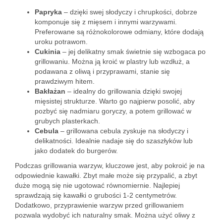
Papryka
– dzięki swej słodyczy i chrupkości, dobrze
komponuje się z mięsem i innymi warzywami.
Preferowane są różnokolorowe odmiany, które dodają
uroku potrawom.
Cukinia
– jej delikatny smak świetnie się wzbogaca po
grillowaniu. Można ją kroić w plastry lub wzdłuż, a
podawana z oliwą i przyprawami, stanie się
prawdziwym hitem.
Bakłażan
– idealny do grillowania dzięki swojej
mięsistej strukturze. Warto go najpierw posolić, aby
pozbyć się nadmiaru goryczy, a potem grillować w
grubych plasterkach.
Cebula
– grillowana cebula zyskuje na słodyczy i
delikatności. Idealnie nadaje się do szaszłyków lub
jako dodatek do burgerów.
Podczas grillowania warzyw, kluczowe jest, aby pokroić je na
odpowiednie kawałki. Zbyt małe może się przypalić, a zbyt
duże mogą się nie ugotować równomiernie. Najlepiej
sprawdzają się kawałki o grubości 1-2 centymetrów.
Dodatkowo, przyprawienie warzyw przed grillowaniem
pozwala wydobyć ich naturalny smak. Można użyć oliwy z