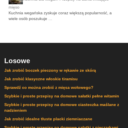
mięso
Kuchnia wegańska zyskuje coraz większą popularność, a
wiele osób poszukuje …
Losowe
Jak zrobić boczek pieczony w rękawie ze skórą
Jak zrobić klasyczne włoskie tiramisu
Sprawdź co można zrobić z mięsa wołowego?
Szybkie i proste przepisy na domowe sałatki pełne witamin
Szybkie i proste przepisy na domowe ciasteczka maślane z
nadzieniem
Jak zrobić idealne tłuste placki ziemniaczane
Szybkie i proste przepisy na domowe sałatki z pieczarkami