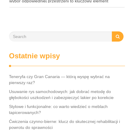
wybór odpowiedniej przestrzeni to kluczowy element
organizacji każdego wydarzenia. Podpowiadamy zatem,
gdzie w Warszawie zorganizować event. To …
Ostatnie wpisy
Teneryfa czy Gran Canaria — którą wyspę wybrać na
pierwszy raz?
Usuwanie rys samochodowych: jak dobrać metodę do
głębokości uszkodzeń i zabezpieczyć lakier po korekcie
Stylowe i funkcjonalne: co warto wiedzieć o meblach
tapicerowanych?
Ćwiczenia czynno-bierne: klucz do skutecznej rehabilitacji i
powrotu do sprawności