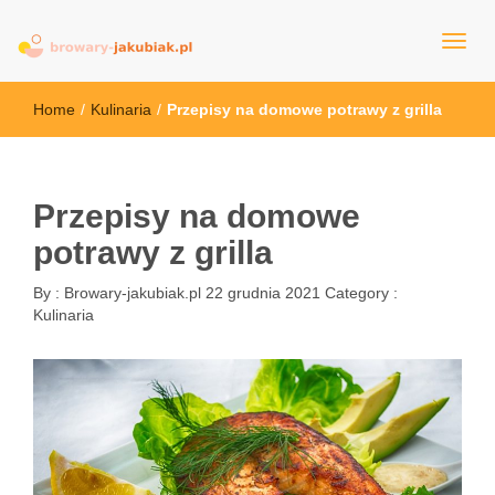
browary-jakubiak.pl
Home
/
Kulinaria
/
Przepisy na domowe potrawy z grilla
Przepisy na domowe
potrawy z grilla
By :
Browary-jakubiak.pl
22 grudnia 2021
Category :
Kulinaria