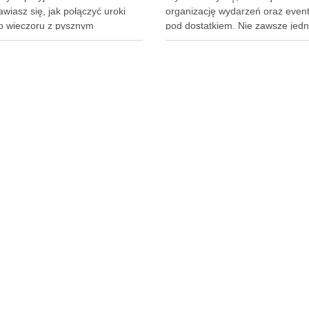
wiasz się, jak połączyć uroki
organizację wydarzeń oraz event
go wieczoru z pysznym
pod dostatkiem. Nie zawsze jed
iem? Wyobraź sobie ciepły letni
spełniają one oczekiwania organi
r, rozgwieżdżone niebo i aromat
Tymczasem wybór odpowiedniej
 upieczonej pizzy unoszący się w
przestrzeni to kluczowy element
rzu. Brzmi kusząco, prawda? W
organizacji każdego wydarzenia.
ykule pokażę Ci, jak
Podpowiadamy zatem, gdzie w
izować wyjątkowe spotkanie …
Warszawie zorganizować event.