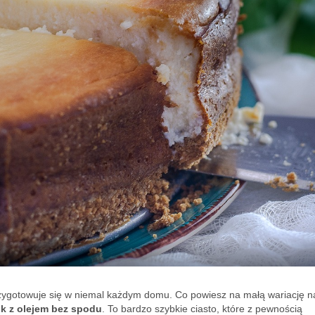
 przygotowuje się w niemal każdym domu. Co powiesz na małą wariację n
ik z olejem bez spodu
. To bardzo szybkie ciasto, które z pewnością