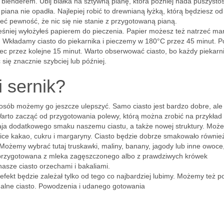
blenderem. Ubij białka na sztywną pianę, która później nada puszystoś
ana nie opadła. Najlepiej robić to drewnianą łyżką, którą będziesz od
eć pewność, że nic się nie stanie z przygotowaną pianą.
eśniej wyłożyłeś papierem do pieczenia. Papier możesz też natrzeć ma
my. Wkładamy ciasto do piekarnika i pieczemy w 180°C przez 45 minut. P
iec przez kolejne 15 minut. Warto obserwować ciasto, bo każdy piekarn
się znacznie szybciej lub później.
 sernik?
posób możemy go jeszcze ulepszyć. Samo ciasto jest bardzo dobre, ale
arto zacząć od przygotowania polewy, którą można zrobić na przykład z
aja dodatkowego smaku naszemu ciastu, a także nowej struktury. Moż
ce kakao, cukru i margaryny. Ciasto będzie dobrze smakowało równie
Możemy wybrać tutaj truskawki, maliny, banany, jagody lub inne owoce,
 przygotowana z mleka zagęszczonego albo z prawdziwych krówek
sze ciasto orzechami i bakaliami.
 efekt będzie zależał tylko od tego co najbardziej lubimy. Możemy też p
nalne ciasto. Powodzenia i udanego gotowania