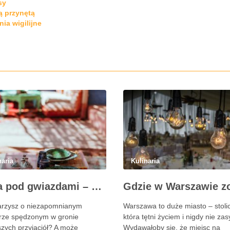
sy
ą przynętą
ia wigilijne
naria
Kulinaria
Pizza pod gwiazdami – pomysły na plenerowy wieczór z przyjaciółmi
rzysz o niezapomnianym
Warszawa to duże miasto – stoli
rze spędzonym w gronie
która tętni życiem i nigdy nie zas
szych przyjaciół? A może
Wydawałoby się, że miejsc na