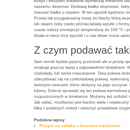
budyń i wszystko dokładnie wymieszaj mikserem lub 
naszemu deserowi. Dodawaj białka stopniowo, żeby pi
mieszać białka z ciastem. W ten sposób będziesz mi
Przelej tak przygotowaną masę do blachy którą wcz
lub olejem żeby ciasto później łatwiej wyszło z for
czasie należy zmniejszyć temperaturę do 100 °C i p
działa w nieco inny sposób i u nas deser może upiec 
Z czym podawać taki
Sam sernik będzie pyszny przecinek ale w prosty s
smakuje jeszcze lepiej z odpowiednimi dodatkami. W
czekolady, lub serka mascarpone. Taka polewa dod
zdecydować się na czekoladową polewę, wykonaną i
świeżymi owocami, które ułożymy na jego szczycie. 
lubimy. Dobrze sprawdzi się też polewa karmelowa
rozpuszczonych w śmietance. Możemy też ozdobić na
Jak widać, możliwości jest bardzo wiele i ostateczny
kilka z podanych metod i stworzyć prawdziwie orygi
Podobne wpisy
Przepis na sałatkę z łososiem wędzonym