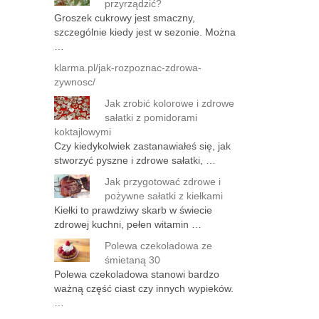
przyrządzić?
Groszek cukrowy jest smaczny,
szczególnie kiedy jest w sezonie. Można
…
klarma.pl/jak-rozpoznac-zdrowa-
zywnosc/
Jak zrobić kolorowe i zdrowe
sałatki z pomidorami
koktajlowymi
Czy kiedykolwiek zastanawiałeś się, jak
stworzyć pyszne i zdrowe sałatki, …
Jak przygotować zdrowe i
pożywne sałatki z kiełkami
Kiełki to prawdziwy skarb w świecie
zdrowej kuchni, pełen witamin …
Polewa czekoladowa ze
śmietaną 30
Polewa czekoladowa stanowi bardzo
ważną część ciast czy innych wypieków.
…