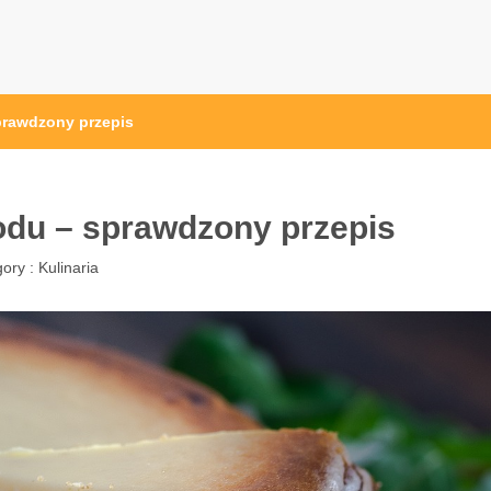
ak.pl
prawdzony przepis
odu – sprawdzony przepis
ory :
Kulinaria