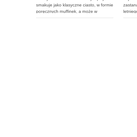
smakuje jako klasyczne ciasto, w formie
zastana
poręcznych muffinek, a może w
letnie
modnym słoiczku? Przyjrzyjmy się, jak
jedzen
różne kształty mogą zmienić Twoje
wieczó
doświadczenie z tym czekoladowym
świeżo
przysmakiem. Podobne wpisy Trzy
powiet
pomysły na wykwintne ciasta
tym art
świąteczne …
zorgan