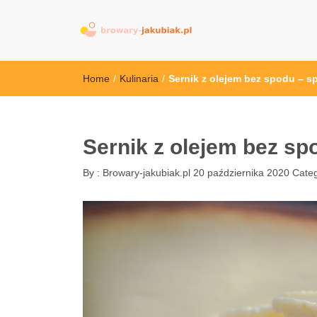
browary-jakubi
Home
/
Kulinaria
/
Sernik z olejem bez spodu – s
Sernik z olejem bez sp
By :
Browary-jakubiak.pl
20 października 2020
Categ