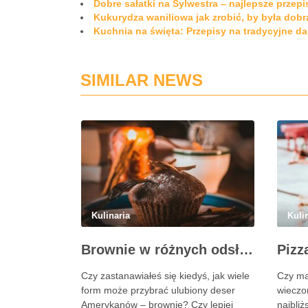
Dobre sałatki na Sylwestra – najlepsze przepi
Kukurydza waniliowa jak zrobić, by była dobr
Kuchnia na święta: Przepisy na tradycyjne dan
SIMILAR NEWS
Kulinaria
Kuli
Brownie w różnych odsłonach: Ciasto, muffinki czy brownie w słoiczku?
Czy zastanawiałeś się kiedyś, jak wiele
Czy ma
form może przybrać ulubiony deser
wieczo
Amerykanów – brownie? Czy lepiej
najbliż