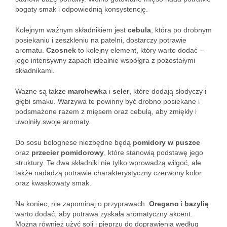
bogaty smak i odpowiednią konsystencję.
Kolejnym ważnym składnikiem jest
cebula
, która po drobnym
posiekaniu i zeszkleniu na patelni, dostarczy potrawie
aromatu.
Czosnek
to kolejny element, który warto dodać –
jego intensywny zapach idealnie współgra z pozostałymi
składnikami.
Ważne są także
marchewka
i
seler
, które dodają słodyczy i
głębi smaku. Warzywa te powinny być drobno posiekane i
podsmażone razem z mięsem oraz cebulą, aby zmiękły i
uwolniły swoje aromaty.
Do sosu bolognese niezbędne będą
pomidory w puszce
oraz
przecier pomidorowy
, które stanowią podstawę jego
struktury. Te dwa składniki nie tylko wprowadzą wilgoć, ale
także nadadzą potrawie charakterystyczny czerwony kolor
oraz kwaskowaty smak.
Na koniec, nie zapominaj o przyprawach.
Oregano
i
bazylię
warto dodać, aby potrawa zyskała aromatyczny akcent.
Można również użyć soli i pieprzu do doprawienia według