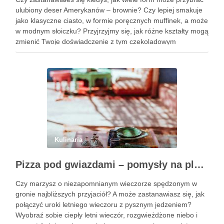
ulubiony deser Amerykanów – brownie? Czy lepiej smakuje
jako klasyczne ciasto, w formie poręcznych muffinek, a może
w modnym słoiczku? Przyjrzyjmy się, jak różne kształty mogą
zmienić Twoje doświadczenie z tym czekoladowym
przysmakiem. Podobne wpisy Trzy pomysły na wykwintne
ciasta świąteczne …
Kulinaria
Pizza pod gwiazdami – pomysły na plenerowy wieczór z przyjaciółmi
Czy marzysz o niezapomnianym wieczorze spędzonym w
gronie najbliższych przyjaciół? A może zastanawiasz się, jak
połączyć uroki letniego wieczoru z pysznym jedzeniem?
Wyobraź sobie ciepły letni wieczór, rozgwieżdżone niebo i