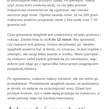
przestrzeganie kilku prostych zasad. Po pierwsze, należy
użyć dużej ilości osolonej wody, co nie tylko pozwoli
makaronowi równomiernie się ugotować, ale również
wzmocni jego smak. Ogólna zasada mówi, że na 100 gram
makaronu powinno przypadać około 1 litra wody oraz 7-10
gramów soli.
Czas gotowania spaghetti jest uzależniony od jego grubości i
rodzaju. Zwykle trwa to od
8 do 12 minut
. Aby sprawdzić,
czy makaron jest gotowy, można skosztować go: idealne
spaghetti powinno być al dente, co oznacza, że jest miękkie z
zewnątrz, ale wciąż lekko twarde w środku. Warto pamiętać,
że makaron nadal będzie gotował się po odcedzeniu, więc
dobrze jest zdjąć go z ognia kilka minut przed osiągnięciem
pożądanej tekstury.
Po ugotowaniu, makaron należy odcedzić, ale nie wolno go
przepłukiwać. Przepłukanie spaghetti sprawi, że pozbawimy
je skrobi, co wpłynie na przyczepność sosu. Dzięki tym
prostym krokom, sos o wiele lepiej przylega do makaronu, a
smak potrawy staje się bardziej intensywny.