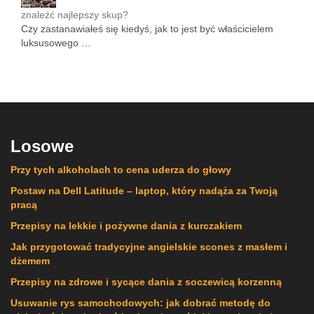
znaleźć najlepszy skup?
Czy zastanawiałeś się kiedyś, jak to jest być właścicielem
luksusowego …
Losowe
Przy tych alkoholach to cena uderza do głowy
Postaw na Dell Latitude – laptop, który nadąża za Twoją
pracą
Przepisy na lekkie i pożywne dania z kurczakiem
Jak przygotować tradycyjne angielskie scones z masłem i
dżemem
Przepisy na zdrowe i sycące dania z soczewicą korzenną
Usuwanie rys samochodowych: jak dobrać metodę do