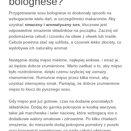
bolognese?
Przygotowanie sosu bolognese to doskonały sposób na
wzbogacenie wielu dań, w szczególności makaronów. Aby
uzyskać
smaczny i aromatyczny sos
, kluczowe jest
odpowiednie smażenie składników na początku. Zacznij od
podsmażenia cebuli i czosnku na oliwie z oliwek lub maśle.
Cebula powinna stać się szklista, a czosnek lekko złocisty, co
wydobywa ich naturalny aromat.
Następnie dodaj mięso mielone, najlepiej wołowe, i smaż je,
aż będzie dobrze zrumienione. Warto zadbać o to, aby mięso
było rozdrobnione, dzięki czemu szybciej się usmaży
równomiernie. Rumuńcie mięso przez kilka minut, aby
uzyskać intensywny smak. Pamiętaj, że dobrze zrumienione
mięso to klucz do pysznego sosu.
Gdy mięso jest już gotowe, czas na dodanie pozostałych
składników. Dodaj do garnka pokrojone w kostkę warzywa,
takie jak marchewka i seler naciowy, które wzbogacą sos o
dodatkowe walory smakowe i zdrowotne. Po kilku chwilach
smażenia, do mieszanki dodaj pokrojone pomidory z puszki
oraz koncentrat pomidorowy, co nada całości właściwej