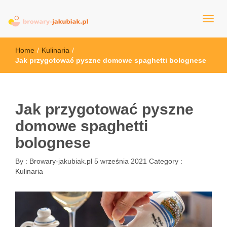
browary-jakubiak.pl
Home
/
Kulinaria
/
Jak przygotować pyszne domowe spaghetti bolognese
Jak przygotować pyszne
domowe spaghetti
bolognese
By :
Browary-jakubiak.pl
5 września 2021
Category :
Kulinaria