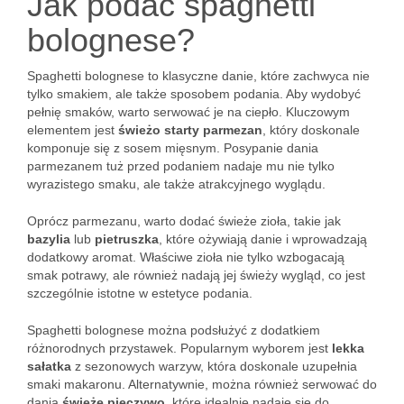
Jak podać spaghetti
bolognese?
Spaghetti bolognese to klasyczne danie, które zachwyca nie
tylko smakiem, ale także sposobem podania. Aby wydobyć
pełnię smaków, warto serwować je na ciepło. Kluczowym
elementem jest
świeżo starty parmezan
, który doskonale
komponuje się z sosem mięsnym. Posypanie dania
parmezanem tuż przed podaniem nadaje mu nie tylko
wyrazistego smaku, ale także atrakcyjnego wyglądu.
Oprócz parmezanu, warto dodać świeże zioła, takie jak
bazylia
lub
pietruszka
, które ożywiają danie i wprowadzają
dodatkowy aromat. Właściwe zioła nie tylko wzbogacają
smak potrawy, ale również nadają jej świeży wygląd, co jest
szczególnie istotne w estetyce podania.
Spaghetti bolognese można podsłużyć z dodatkiem
różnorodnych przystawek. Popularnym wyborem jest
lekka
sałatka
z sezonowych warzyw, która doskonale uzupełnia
smaki makaronu. Alternatywnie, można również serwować do
dania
świeże pieczywo
, które idealnie nadaje się do