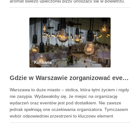
aromat świeżo upieczonej pizzy unoszący się w powietrzu.
Brzmi kusząco, prawda? W tym artykule pokażę Ci, jak
zorganizować wyjątkowe spotkanie …
Kulinaria
Gdzie w Warszawie zorganizować event?
Warszawa to duże miasto – stolica, która tętni życiem i nigdy
nie zasypia. Wydawałoby się, że miejsc na organizację
wydarzeń oraz eventów jest pod dostatkiem. Nie zawsze
jednak spełniają one oczekiwania organizatora. Tymczasem
wybór odpowiedniej przestrzeni to kluczowy element
organizacji każdego wydarzenia. Podpowiadamy zatem,
gdzie w Warszawie zorganizować event. To …