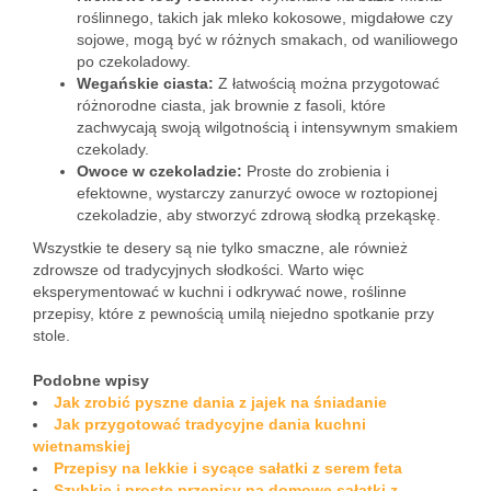
roślinnego, takich jak mleko kokosowe, migdałowe czy
sojowe, mogą być w różnych smakach, od waniliowego
po czekoladowy.
Wegańskie ciasta:
Z łatwością można przygotować
różnorodne ciasta, jak brownie z fasoli, które
zachwycają swoją wilgotnością i intensywnym smakiem
czekolady.
Owoce w czekoladzie:
Proste do zrobienia i
efektowne, wystarczy zanurzyć owoce w roztopionej
czekoladzie, aby stworzyć zdrową słodką przekąskę.
Wszystkie te desery są nie tylko smaczne, ale również
zdrowsze od tradycyjnych słodkości. Warto więc
eksperymentować w kuchni i odkrywać nowe, roślinne
przepisy, które z pewnością umilą niejedno spotkanie przy
stole.
Podobne wpisy
Jak zrobić pyszne dania z jajek na śniadanie
Jak przygotować tradycyjne dania kuchni
wietnamskiej
Przepisy na lekkie i sycące sałatki z serem feta
Szybkie i proste przepisy na domowe sałatki z