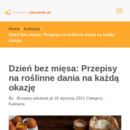
browary-jakubiak.pl
Home
/
Kulinaria
/
Dzień bez mięsa: Przepisy na roślinne dania na każdą
okazję
Dzień bez mięsa: Przepisy
na roślinne dania na każdą
okazję
By :
Browary-jakubiak.pl
18 stycznia 2021
Category :
Kulinaria