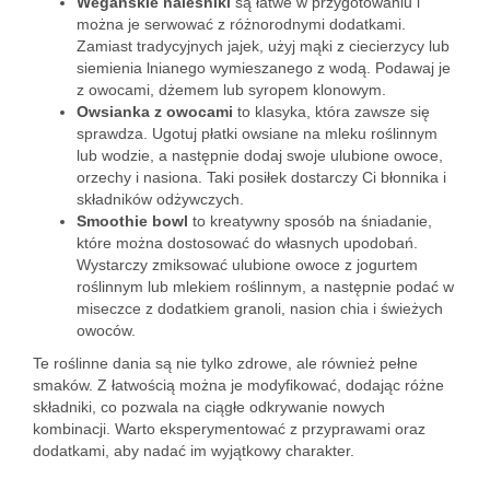
Wegańskie naleśniki
są łatwe w przygotowaniu i
można je serwować z różnorodnymi dodatkami.
Zamiast tradycyjnych jajek, użyj mąki z ciecierzycy lub
siemienia lnianego wymieszanego z wodą. Podawaj je
z owocami, dżemem lub syropem klonowym.
Owsianka z owocami
to klasyka, która zawsze się
sprawdza. Ugotuj płatki owsiane na mleku roślinnym
lub wodzie, a następnie dodaj swoje ulubione owoce,
orzechy i nasiona. Taki posiłek dostarczy Ci błonnika i
składników odżywczych.
Smoothie bowl
to kreatywny sposób na śniadanie,
które można dostosować do własnych upodobań.
Wystarczy zmiksować ulubione owoce z jogurtem
roślinnym lub mlekiem roślinnym, a następnie podać w
miseczce z dodatkiem granoli, nasion chia i świeżych
owoców.
Te roślinne dania są nie tylko zdrowe, ale również pełne
smaków. Z łatwością można je modyfikować, dodając różne
składniki, co pozwala na ciągłe odkrywanie nowych
kombinacji. Warto eksperymentować z przyprawami oraz
dodatkami, aby nadać im wyjątkowy charakter.