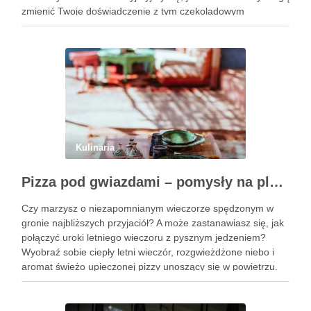
zmienić Twoje doświadczenie z tym czekoladowym
przysmakiem. Podobne wpisy Trzy pomysły na wykwintne
ciasta świąteczne …
Kulinaria
Pizza pod gwiazdami – pomysły na plenerowy wieczór z przyjaciółmi
Czy marzysz o niezapomnianym wieczorze spędzonym w
gronie najbliższych przyjaciół? A może zastanawiasz się, jak
połączyć uroki letniego wieczoru z pysznym jedzeniem?
Wyobraź sobie ciepły letni wieczór, rozgwieżdżone niebo i
aromat świeżo upieczonej pizzy unoszący się w powietrzu.
Brzmi kusząco, prawda? W tym artykule pokażę Ci, jak
zorganizować wyjątkowe spotkanie …