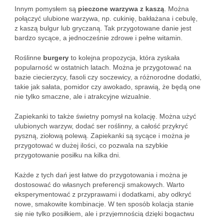
Innym pomysłem są
pieczone warzywa z kaszą
. Można
połączyć ulubione warzywa, np. cukinię, bakłażana i cebulę,
z kaszą bulgur lub gryczaną. Tak przygotowane danie jest
bardzo sycące, a jednocześnie zdrowe i pełne witamin.
Roślinne
burgery
to kolejna propozycja, która zyskała
popularność w ostatnich latach. Można je przygotować na
bazie ciecierzycy, fasoli czy soczewicy, a różnorodne dodatki,
takie jak sałata, pomidor czy awokado, sprawią, że będą one
nie tylko smaczne, ale i atrakcyjne wizualnie.
Zapiekanki to także świetny pomysł na kolację. Można użyć
ulubionych warzyw, dodać ser roślinny, a całość przykryć
pyszną, ziołową polewą. Zapiekanki są sycące i można je
przygotować w dużej ilości, co pozwala na szybkie
przygotowanie posiłku na kilka dni.
Każde z tych dań jest łatwe do przygotowania i można je
dostosować do własnych preferencji smakowych. Warto
eksperymentować z przyprawami i dodatkami, aby odkryć
nowe, smakowite kombinacje. W ten sposób kolacja stanie
się nie tylko posiłkiem, ale i przyjemnością dzięki bogactwu