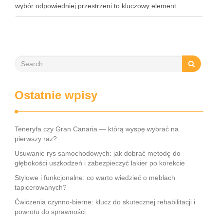
wybór odpowiedniej przestrzeni to kluczowy element
organizacji każdego wydarzenia. Podpowiadamy zatem,
gdzie w Warszawie zorganizować event. To …
Ostatnie wpisy
Teneryfa czy Gran Canaria — którą wyspę wybrać na
pierwszy raz?
Usuwanie rys samochodowych: jak dobrać metodę do
głębokości uszkodzeń i zabezpieczyć lakier po korekcie
Stylowe i funkcjonalne: co warto wiedzieć o meblach
tapicerowanych?
Ćwiczenia czynno-bierne: klucz do skutecznej rehabilitacji i
powrotu do sprawności