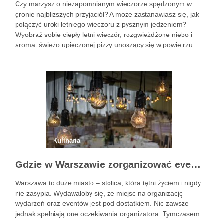
Czy marzysz o niezapomnianym wieczorze spędzonym w
gronie najbliższych przyjaciół? A może zastanawiasz się, jak
połączyć uroki letniego wieczoru z pysznym jedzeniem?
Wyobraź sobie ciepły letni wieczór, rozgwieżdżone niebo i
aromat świeżo upieczonej pizzy unoszący się w powietrzu.
Brzmi kusząco, prawda? W tym artykule pokażę Ci, jak
zorganizować wyjątkowe spotkanie …
Kulinaria
Gdzie w Warszawie zorganizować event?
Warszawa to duże miasto – stolica, która tętni życiem i nigdy
nie zasypia. Wydawałoby się, że miejsc na organizację
wydarzeń oraz eventów jest pod dostatkiem. Nie zawsze
jednak spełniają one oczekiwania organizatora. Tymczasem