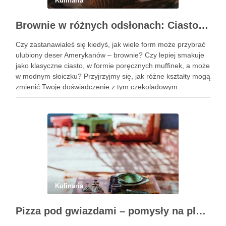
Kulinaria
Brownie w różnych odsłonach: Ciasto, muffinki czy brownie w słoiczku?
Czy zastanawiałeś się kiedyś, jak wiele form może przybrać
ulubiony deser Amerykanów – brownie? Czy lepiej smakuje
jako klasyczne ciasto, w formie poręcznych muffinek, a może
w modnym słoiczku? Przyjrzyjmy się, jak różne kształty mogą
zmienić Twoje doświadczenie z tym czekoladowym
przysmakiem. Podobne wpisy Trzy pomysły na wykwintne
ciasta świąteczne …
Kulinaria
Pizza pod gwiazdami – pomysły na plenerowy wieczór z przyjaciółmi