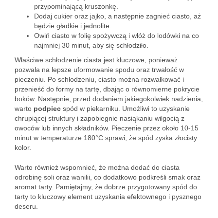
przypominającą kruszonkę.
Dodaj cukier oraz jajko, a następnie zagnieć ciasto, aż
będzie gładkie i jednolite.
Owiń ciasto w folię spożywczą i włóż do lodówki na co
najmniej 30 minut, aby się schłodziło.
Właściwe schłodzenie ciasta jest kluczowe, ponieważ
pozwala na lepsze uformowanie spodu oraz trwałość w
pieczeniu. Po schłodzeniu, ciasto można rozwałkować i
przenieść do formy na tartę, dbając o równomierne pokrycie
boków. Następnie, przed dodaniem jakiegokolwiek nadzienia,
warto
podpiec
spód w piekarniku. Umożliwi to uzyskanie
chrupiącej struktury i zapobiegnie nasiąkaniu wilgocią z
owoców lub innych składników. Pieczenie przez około 10-15
minut w temperaturze 180°C sprawi, że spód zyska złocisty
kolor.
Warto również wspomnieć, że można dodać do ciasta
odrobinę soli oraz wanilii, co dodatkowo podkreśli smak oraz
aromat tarty. Pamiętajmy, że dobrze przygotowany spód do
tarty to kluczowy element uzyskania efektownego i pysznego
deseru.