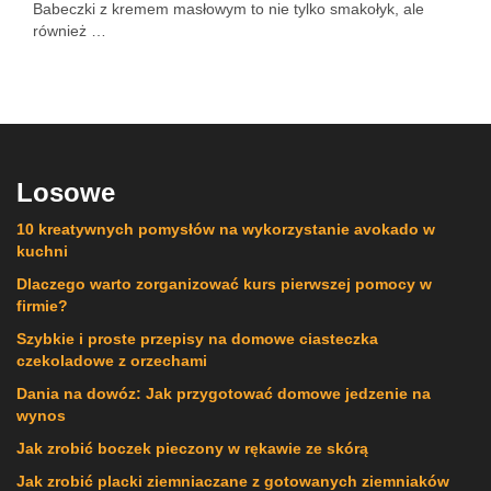
Babeczki z kremem masłowym to nie tylko smakołyk, ale
również …
Losowe
10 kreatywnych pomysłów na wykorzystanie avokado w
kuchni
Dlaczego warto zorganizować kurs pierwszej pomocy w
firmie?
Szybkie i proste przepisy na domowe ciasteczka
czekoladowe z orzechami
Dania na dowóz: Jak przygotować domowe jedzenie na
wynos
Jak zrobić boczek pieczony w rękawie ze skórą
Jak zrobić placki ziemniaczane z gotowanych ziemniaków