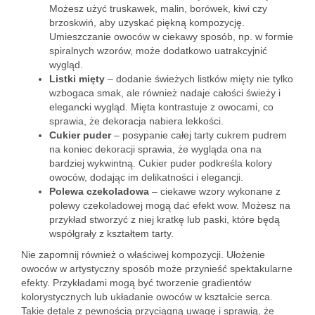
Możesz użyć truskawek, malin, borówek, kiwi czy
brzoskwiń, aby uzyskać piękną kompozycję.
Umieszczanie owoców w ciekawy sposób, np. w formie
spiralnych wzorów, może dodatkowo uatrakcyjnić
wygląd.
Listki mięty
– dodanie świeżych listków mięty nie tylko
wzbogaca smak, ale również nadaje całości świeży i
elegancki wygląd. Mięta kontrastuje z owocami, co
sprawia, że dekoracja nabiera lekkości.
Cukier puder
– posypanie całej tarty cukrem pudrem
na koniec dekoracji sprawia, że wygląda ona na
bardziej wykwintną. Cukier puder podkreśla kolory
owoców, dodając im delikatności i elegancji.
Polewa czekoladowa
– ciekawe wzory wykonane z
polewy czekoladowej mogą dać efekt wow. Możesz na
przykład stworzyć z niej kratkę lub paski, które będą
współgrały z kształtem tarty.
Nie zapomnij również o właściwej kompozycji. Ułożenie
owoców w artystyczny sposób może przynieść spektakularne
efekty. Przykładami mogą być tworzenie gradientów
kolorystycznych lub układanie owoców w kształcie serca.
Takie detale z pewnością przyciągną uwagę i sprawią, że