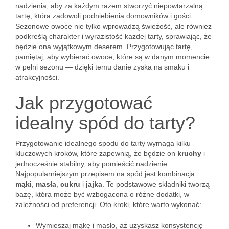
nadzienia, aby za każdym razem stworzyć niepowtarzalną
tartę, która zadowoli podniebienia domowników i gości.
Sezonowe owoce nie tylko wprowadzą świeżość, ale również
podkreślą charakter i wyrazistość każdej tarty, sprawiając, że
będzie ona wyjątkowym deserem. Przygotowując tartę,
pamiętaj, aby wybierać owoce, które są w danym momencie
w pełni sezonu — dzięki temu danie zyska na smaku i
atrakcyjności.
Jak przygotować
idealny spód do tarty?
Przygotowanie idealnego spodu do tarty wymaga kilku
kluczowych kroków, które zapewnią, że będzie on
kruchy
i
jednocześnie stabilny, aby pomieścić nadzienie.
Najpopularniejszym przepisem na spód jest kombinacja
mąki
,
masła
,
cukru
i
jajka
. Te podstawowe składniki tworzą
bazę, która może być wzbogacona o różne dodatki, w
zależności od preferencji. Oto kroki, które warto wykonać:
Wymieszaj mąkę i masło, aż uzyskasz konsystencję