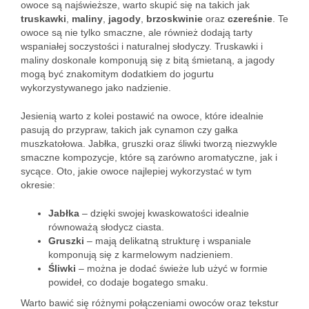
owoce są najświeższe, warto skupić się na takich jak
truskawki
,
maliny
,
jagody
,
brzoskwinie
oraz
czereśnie
. Te
owoce są nie tylko smaczne, ale również dodają tarty
wspaniałej soczystości i naturalnej słodyczy. Truskawki i
maliny doskonale komponują się z bitą śmietaną, a jagody
mogą być znakomitym dodatkiem do jogurtu
wykorzystywanego jako nadzienie.
Jesienią warto z kolei postawić na owoce, które idealnie
pasują do przypraw, takich jak cynamon czy gałka
muszkatołowa. Jabłka, gruszki oraz śliwki tworzą niezwykle
smaczne kompozycje, które są zarówno aromatyczne, jak i
sycące. Oto, jakie owoce najlepiej wykorzystać w tym
okresie:
Jabłka
– dzięki swojej kwaskowatości idealnie
równoważą słodycz ciasta.
Gruszki
– mają delikatną strukturę i wspaniale
komponują się z karmelowym nadzieniem.
Śliwki
– można je dodać świeże lub użyć w formie
powideł, co dodaje bogatego smaku.
Warto bawić się różnymi połączeniami owoców oraz tekstur