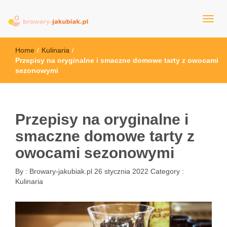
browary-jakubiak.pl
Home
/
Kulinaria
/
Przepisy na oryginalne i smaczne domowe tarty z owocami
sezonowymi
Przepisy na oryginalne i
smaczne domowe tarty z
owocami sezonowymi
By :
Browary-jakubiak.pl
26 stycznia 2022
Category :
Kulinaria