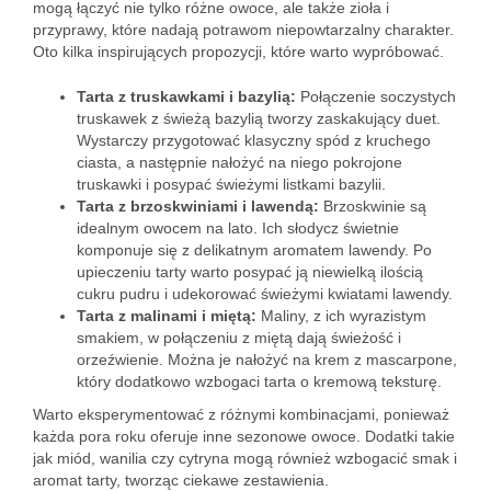
mogą łączyć nie tylko różne owoce, ale także zioła i
przyprawy, które nadają potrawom niepowtarzalny charakter.
Oto kilka inspirujących propozycji, które warto wypróbować.
Tarta z truskawkami i bazylią:
Połączenie soczystych
truskawek z świeżą bazylią tworzy zaskakujący duet.
Wystarczy przygotować klasyczny spód z kruchego
ciasta, a następnie nałożyć na niego pokrojone
truskawki i posypać świeżymi listkami bazylii.
Tarta z brzoskwiniami i lawendą:
Brzoskwinie są
idealnym owocem na lato. Ich słodycz świetnie
komponuje się z delikatnym aromatem lawendy. Po
upieczeniu tarty warto posypać ją niewielką ilością
cukru pudru i udekorować świeżymi kwiatami lawendy.
Tarta z malinami i miętą:
Maliny, z ich wyrazistym
smakiem, w połączeniu z miętą dają świeżość i
orzeźwienie. Można je nałożyć na krem z mascarpone,
który dodatkowo wzbogaci tarta o kremową teksturę.
Warto eksperymentować z różnymi kombinacjami, ponieważ
każda pora roku oferuje inne sezonowe owoce. Dodatki takie
jak miód, wanilia czy cytryna mogą również wzbogacić smak i
aromat tarty, tworząc ciekawe zestawienia.