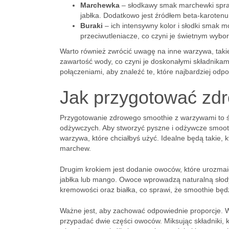
Marchewka
– słodkawy smak marchewki spraw
jabłka. Dodatkowo jest źródłem beta-karotenu
Buraki
– ich intensywny kolor i słodki smak 
przeciwutleniacze, co czyni je świetnym wybo
Warto również zwrócić uwagę na inne warzywa, takie 
zawartość wody, co czyni je doskonałymi składnika
połączeniami, aby znaleźć te, które najbardziej o
Jak przygotować zd
Przygotowanie zdrowego smoothie z warzywami to ś
odżywczych. Aby stworzyć pyszne i odżywcze smoothi
warzywa, które chciałbyś użyć. Idealne będą takie, kt
marchew.
Drugim krokiem jest dodanie owoców, które urozmai
jabłka lub mango. Owoce wprowadzą naturalną słody
kremowości oraz białka, co sprawi, że smoothie będzi
Ważne jest, aby zachować odpowiednie proporcje. 
przypadać dwie części owoców. Miksując składniki, ko