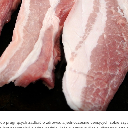
ób pragnących zadbać o zdrowie, a jednocześnie ceniących sobie szyb