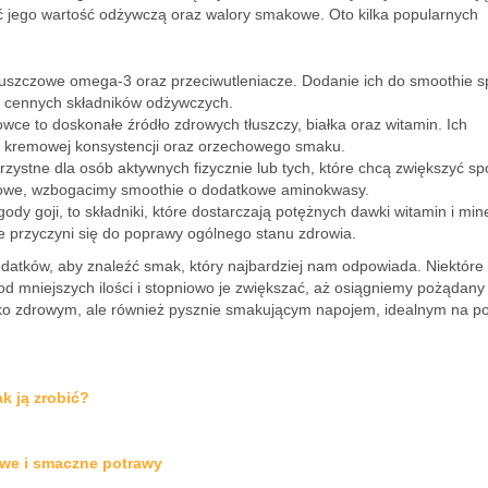
 jego wartość odżywczą oraz walory smakowe. Oto kilka popularnych
łuszczowe omega-3 oraz przeciwutleniacze. Dodanie ich do smoothie s
czy cennych składników odżywczych.
wce to doskonałe źródło zdrowych tłuszczy, białka oraz witamin. Ich
u kremowej konsystencji oraz orzechowego smaku.
zystne dla osób aktywnych fizycznie lub tych, które chcą zwiększyć sp
atkowe, wzbogacimy smoothie o dodatkowe aminokwasy.
gody goji, to składniki, które dostarczają potężnych dawki witamin i min
że przyczyni się do poprawy ogólnego stanu zdrowia.
tków, aby znaleźć smak, który najbardziej nam odpowiada. Niektóre 
 mniejszych ilości i stopniowo je zwiększać, aż osiągniemy pożądany 
tylko zdrowym, ale również pysznie smakującym napojem, idealnym na p
k ją zrobić?
owe i smaczne potrawy