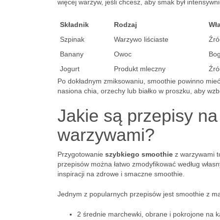
więcej warzyw, jeśli chcesz, aby smak był intensywni
Składnik
Rodzaj
Wła
Szpinak
Warzywo liściaste
Źró
Banany
Owoc
Bog
Jogurt
Produkt mleczny
Źró
Po dokładnym zmiksowaniu, smoothie powinno mieć a
nasiona chia, orzechy lub białko w proszku, aby w
Jakie są przepisy na
warzywami?
Przygotowanie
szybkiego smoothie
z warzywami to
przepisów można łatwo zmodyfikować według własnyc
inspiracji na zdrowe i smaczne smoothie.
Jednym z popularnych przepisów jest smoothie z mar
2 średnie marchewki, obrane i pokrojone na k