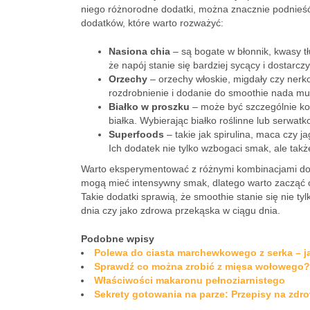
niego różnorodne dodatki, można znacznie podnieść
dodatków, które warto rozważyć:
Nasiona chia
– są bogate w błonnik, kwasy t
że napój stanie się bardziej sycący i dostar
Orzechy
– orzechy włoskie, migdały czy nerko
rozdrobnienie i dodanie do smoothie nada m
Białko w proszku
– może być szczególnie kor
białka. Wybierając białko roślinne lub serw
Superfoods
– takie jak spirulina, maca czy ja
Ich dodatek nie tylko wzbogaci smak, ale tak
Warto eksperymentować z różnymi kombinacjami doda
mogą mieć intensywny smak, dlatego warto zacząć od
Takie dodatki sprawią, że smoothie stanie się nie 
dnia czy jako zdrowa przekąska w ciągu dnia.
Podobne wpisy
Polewa do ciasta marchewkowego z serka – ja
Sprawdź co można zrobić z mięsa wołowego?
Właściwości makaronu pełnoziarnistego
Sekrety gotowania na parze: Przepisy na zdr