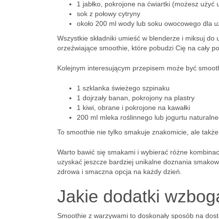
1 jabłko, pokrojone na ćwiartki (możesz użyć
sok z połowy cytryny
około 200 ml wody lub soku owocowego dla uz
Wszystkie składniki umieść w blenderze i miksuj do u
orzeźwiające smoothie, które pobudzi Cię na cały p
Kolejnym interesującym przepisem może być smoothi
1 szklanka świeżego szpinaku
1 dojrzały banan, pokrojony na plastry
1 kiwi, obrane i pokrojone na kawałki
200 ml mleka roślinnego lub jogurtu naturaln
To smoothie nie tylko smakuje znakomicie, ale także 
Warto bawić się smakami i wybierać różne kombinac
uzyskać jeszcze bardziej unikalne doznania smakow
zdrowa i smaczna opcja na każdy dzień.
Jakie dodatki wzbo
Smoothie z warzywami to doskonały sposób na dost