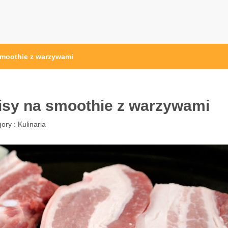
ak.pl
smoothie z warzywami
pisy na smoothie z warzywami
ory :
Kulinaria