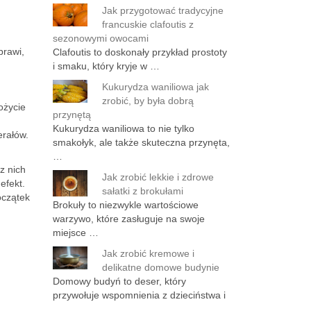
Jak przygotować tradycyjne
francuskie clafoutis z
sezonowymi owocami
prawi,
Clafoutis to doskonały przykład prostoty
i smaku, który kryje w …
Kukurydza waniliowa jak
zrobić, by była dobrą
ożycie
przynętą
Kukurydza waniliowa to nie tylko
erałów.
smakołyk, ale także skuteczna przynęta,
…
z nich
Jak zrobić lekkie i zdrowe
efekt.
sałatki z brokułami
oczątek
Brokuły to niezwykle wartościowe
warzywo, które zasługuje na swoje
miejsce …
Jak zrobić kremowe i
delikatne domowe budynie
Domowy budyń to deser, który
przywołuje wspomnienia z dzieciństwa i
…