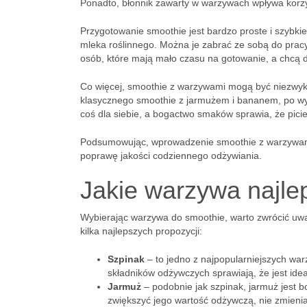
Ponadto, błonnik zawarty w warzywach wpływa korzy
Przygotowanie smoothie jest bardzo proste i szybk
mleka roślinnego. Można je zabrać ze sobą do pracy,
osób, które mają mało czasu na gotowanie, a chcą d
Co więcej, smoothie z warzywami mogą być niezwykl
klasycznego smoothie z jarmużem i bananem, po wy
coś dla siebie, a bogactwo smaków sprawia, że pici
Podsumowując, wprowadzenie smoothie z warzywami 
poprawę jakości codziennego odżywiania.
Jakie warzywa najlep
Wybierając warzywa do smoothie, warto zwrócić uwa
kilka najlepszych propozycji:
Szpinak
– to jedno z najpopularniejszych wa
składników odżywczych sprawiają, że jest ide
Jarmuż
– podobnie jak szpinak, jarmuż jest 
zwiększyć jego wartość odżywczą, nie zmienia