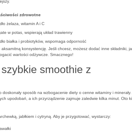
ejszy.
ściwości zdrowotne
dło żelaza, witamin A i C
ate w potas, wspierają układ trawienny
dło białka i probiotyków, wspomaga odporność
ksamitną konsystencję. Jeśli chcesz, możesz dodać inne składniki, j
zbogacić wartości odżywcze. Smacznego!
 szybkie smoothie z
 doskonały sposób na wzbogacenie diety o cenne witaminy i minerały.
h upodobań, a ich przyrządzenie zajmuje zaledwie kilka minut. Oto ki
chewką, jabłkiem i cytryną. Aby je przygotować, wystarczy:
awałki