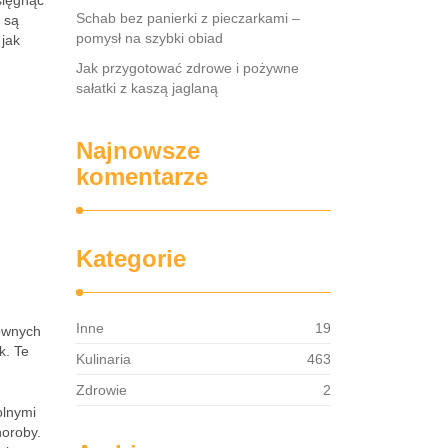
sięgnąć
Schab bez panierki z pieczarkami –
 są
pomysł na szybki obiad
 jak
Jak przygotować zdrowe i pożywne
sałatki z kaszą jaglaną
Najnowsze
komentarze
Kategorie
Inne
19
łównych
k. Te
Kulinaria
463
Zdrowie
2
olnymi
horoby.