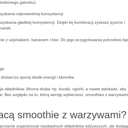
 ulubionego gatunku)
yskania odpowiedniej konsystencji
zyskania gładkiej konsystencji. Dzięki tej kombinacji zyskasz pyszne i
oranek.
e z szpinakiem, bananem i kiwi. Do jego przygotowania potrzebne bę
ego
dostarcza sporej dawki energii i błonnika.
je składników. Można dodać np. buraki, ogórki, a nawet awokado, aby
e. Bez względu na to, którą wersję wybierzesz, smoothies z warzywami
gacą smoothie z warzywami?
arczenie organizmowi niezbędnych składników odżywczych, ale dodają