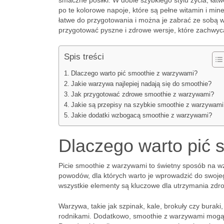
smaczne posiłki. W dobie szybkiego stylu życia, łat
po te kolorowe napoje, które są pełne witamin i min
łatwe do przygotowania i można je zabrać ze sobą w
przygotować pyszne i zdrowe wersje, które zachwyc
Spis treści
Dlaczego warto pić smoothie z warzywami?
Jakie warzywa najlepiej nadają się do smoothie?
Jak przygotować zdrowe smoothie z warzywami?
Jakie są przepisy na szybkie smoothie z warzywami
Jakie dodatki wzbogacą smoothie z warzywami?
Dlaczego warto pić 
Picie smoothie z warzywami to świetny sposób na w
powodów, dla których warto je wprowadzić do swoje
wszystkie elementy są kluczowe dla utrzymania zdr
Warzywa, takie jak szpinak, kale, brokuły czy bura
rodnikami. Dodatkowo, smoothie z warzywami mog