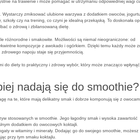
stnie na trawienie i może pomagać w utrzymaniu odpowiedniej wagi ci
ie. Wystarczy zmiksować ulubione warzywa z dodatkiem owoców, jogurtu
 szkoły czy na trening, co czyni je idealną przekąską. To doskonała op
bać o zdrową i zbilansowaną dietę.
e różnorodne i smakowite. Możliwości są niemal nieograniczone: od
kwintne kompozycje z awokado i ogórkiem. Dzięki temu każdy może z
e zdrowego napoju staje się przyjemnością.
do diety to praktyczny i zdrowy wybór, który może znacząco wpłynąć
iej nadają się do smoothie?
gę na te, które mają delikatny smak i dobrze komponują się z owocam
rzyw stosowanych w smoothie. Jego łagodny smak i wysoka zawartość
alnym dodatkiem do owocowych koktajli.
bogaty w witaminy i minerały. Dodając go do swojego smoothie, możesz
jąc przy tym smaku koktajlu.