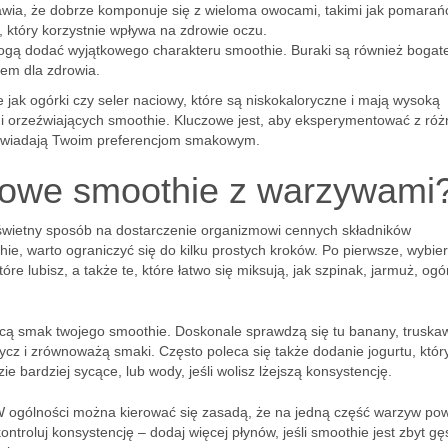
ia, że dobrze komponuje się z wieloma owocami, takimi jak pomarań
, który korzystnie wpływa na zdrowie oczu.
mogą dodać wyjątkowego charakteru smoothie. Buraki są również bogat
rem dla zdrowia.
jak ogórki czy seler naciowy, które są niskokaloryczne i mają wysoką
mi orzeźwiających smoothie. Kluczowe jest, aby eksperymentować z ró
dpowiadają Twoim preferencjom smakowym.
rowe smoothie z warzywami
wietny sposób na dostarczenie organizmowi cennych składników
e, warto ograniczyć się do kilku prostych kroków. Po pierwsze, wybie
óre lubisz, a także te, które łatwo się miksują, jak szpinak, jarmuż, ogó
cą smak twojego smoothie. Doskonale sprawdzą się tu banany, truskaw
cz i zrównoważą smaki. Często poleca się także dodanie jogurtu, któr
e bardziej sycące, lub wody, jeśli wolisz lżejszą konsystencję.
W ogólności można kierować się zasadą, że na jedną część warzyw po
ntroluj konsystencję – dodaj więcej płynów, jeśli smoothie jest zbyt gęs