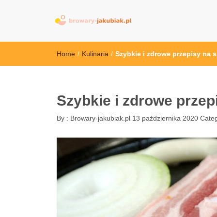
browary-jakubi
Home
/
Kulinaria
/
Szybkie i zdrowe przepisy na 
Szybkie i zdrowe prze
By :
Browary-jakubiak.pl
13 października 2020
Categ