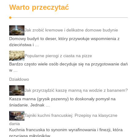
Warto przeczytać
Jak zrobić kremowe i delikatne domowe budynie
Domowy budyń to deser, który przywołuje wspomnienia z
dzieciństwa i …
Popularne pierogi z ciasta na pizze
Bardzo często wiele osób decyduje się na przygotowanie dań
w …
Działdowo
Jak przyrządzić kaszę manną na wodzie z bananem?
Kasza manna (grysik pszenny) to doskonały pomysł na
śniadanie. Jednak …
Tajniki kuchni francuskiej: Przepisy na klasyczne
dania
Kuchnia francuska to synonim wyrafinowania i finezji, która
przyciąga miłośników …