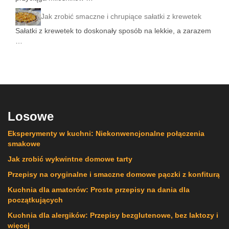
Jak zrobić smaczne i chrupiące sałatki z krewetek
Sałatki z krewetek to doskonały sposób na lekkie, a zarazem
…
Losowe
Eksperymenty w kuchni: Niekonwencjonalne połączenia
smakowe
Jak zrobić wykwintne domowe tarty
Przepisy na oryginalne i smaczne domowe pączki z konfiturą
Kuchnia dla amatorów: Proste przepisy na dania dla
początkujących
Kuchnia dla alergików: Przepisy bezglutenowe, bez laktozy i
więcej