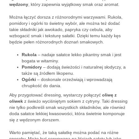
wędzony
, który zapewnia wyjątkowy smak oraz aromat.
Można łączyć dorsza z różnorodnymi warzywami. Rukola,
pomidory i ogórki to świetny wybór, ale można też dodać
takie składniki jak awokado, papryka czy cebula, aby
wzbogacić smak i teksturę sałatki. Dzięki temu każdy kęs
będzie pełen różnorodnych doznań smakowych.
Rukola
– nadaje sałatce lekko pikantny smak i jest
bogata w witaminy.
Pomidory
– dodają świeżości i naturalnej słodyczy, a
także są źródłem likopenu.
Ogórki
– doskonale orzeźwiają i wprowadzają
chrupkość do dania.
Aby przygotować dressing, wystarczy połączyć
oliwę z
oliwek
z świeżo wyciśniętym sokiem z cytryny. Taki dressing
nie tylko podkreśli smak wszystkich składników, ale również
doda sałatce lekkiej kwasowości, która świetnie komponuje
się z wędzonym dorszem.
Warto pamiętać, że taką sałatkę można podać na różne
sposoby. Może być serwowana na liściach sałaty lub jako