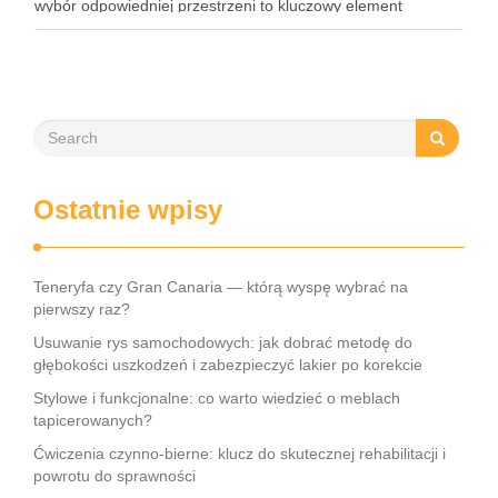
wybór odpowiedniej przestrzeni to kluczowy element
organizacji każdego wydarzenia. Podpowiadamy zatem,
gdzie w Warszawie zorganizować event. To …
Ostatnie wpisy
Teneryfa czy Gran Canaria — którą wyspę wybrać na
pierwszy raz?
Usuwanie rys samochodowych: jak dobrać metodę do
głębokości uszkodzeń i zabezpieczyć lakier po korekcie
Stylowe i funkcjonalne: co warto wiedzieć o meblach
tapicerowanych?
Ćwiczenia czynno-bierne: klucz do skutecznej rehabilitacji i
powrotu do sprawności