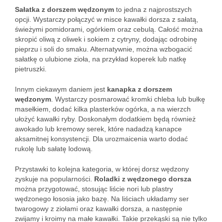
Sałatka z dorszem wędzonym
to jedna z najprostszych
opcji. Wystarczy połączyć w misce kawałki dorsza z sałatą,
świeżymi pomidorami, ogórkiem oraz cebulą. Całość można
skropić oliwą z oliwek i sokiem z cytryny, dodając odrobinę
pieprzu i soli do smaku. Alternatywnie, można wzbogacić
sałatkę o ulubione zioła, na przykład koperek lub natkę
pietruszki.
Innym ciekawym daniem jest
kanapka z dorszem
wędzonym
. Wystarczy posmarować kromki chleba lub bułkę
masełkiem, dodać kilka plasterków ogórka, a na wierzch
ułożyć kawałki ryby. Doskonałym dodatkiem będą również
awokado lub kremowy serek, które nadadzą kanapce
aksamitnej konsystencji. Dla urozmaicenia warto dodać
rukolę lub sałatę lodową.
Przystawki to kolejna kategoria, w której dorsz wędzony
zyskuje na popularności.
Roladki z wędzonego dorsza
można przygotować, stosując liście nori lub plastry
wędzonego łososia jako bazę. Na liściach układamy ser
twarogowy z ziołami oraz kawałki dorsza, a następnie
zwijamy i kroimy na małe kawałki. Takie przekąski są nie tylko