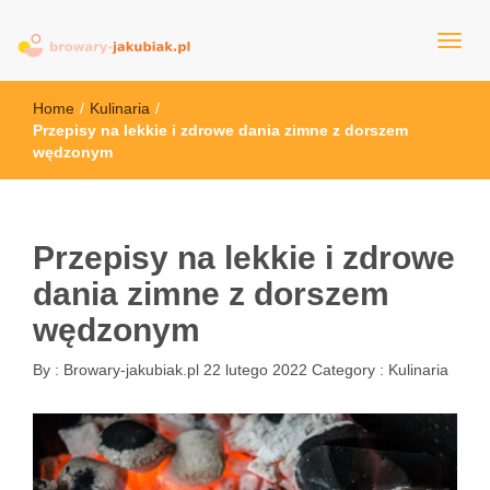
browary-jakubiak.pl
Home
/
Kulinaria
/
Przepisy na lekkie i zdrowe dania zimne z dorszem
wędzonym
Przepisy na lekkie i zdrowe
dania zimne z dorszem
wędzonym
By :
Browary-jakubiak.pl
22 lutego 2022
Category :
Kulinaria