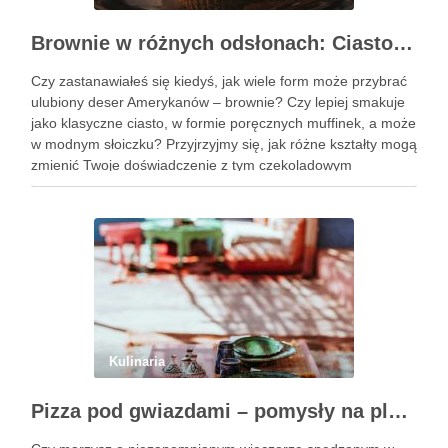
Brownie w różnych odsłonach: Ciasto, muffinki czy brownie w słoiczku?
Czy zastanawiałeś się kiedyś, jak wiele form może przybrać
ulubiony deser Amerykanów – brownie? Czy lepiej smakuje
jako klasyczne ciasto, w formie poręcznych muffinek, a może
w modnym słoiczku? Przyjrzyjmy się, jak różne kształty mogą
zmienić Twoje doświadczenie z tym czekoladowym
przysmakiem. Podobne wpisy Trzy pomysły na wykwintne
ciasta świąteczne …
Kulinaria
Pizza pod gwiazdami – pomysły na plenerowy wieczór z przyjaciółmi