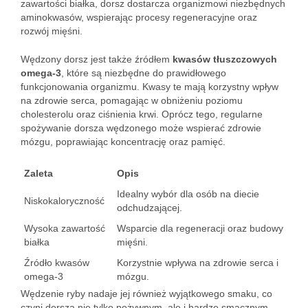
zawartości białka, dorsz dostarcza organizmowi niezbędnych
aminokwasów, wspierając procesy regeneracyjne oraz
rozwój mięśni.
Wędzony dorsz jest także źródłem
kwasów tłuszczowych
omega-3
, które są niezbędne do prawidłowego
funkcjonowania organizmu. Kwasy te mają korzystny wpływ
na zdrowie serca, pomagając w obniżeniu poziomu
cholesterolu oraz ciśnienia krwi. Oprócz tego, regularne
spożywanie dorsza wędzonego może wspierać zdrowie
mózgu, poprawiając koncentrację oraz pamięć.
Zaleta
Opis
Idealny wybór dla osób na diecie
Niskokaloryczność
odchudzającej.
Wysoka zawartość
Wsparcie dla regeneracji oraz budowy
białka
mięśni.
Źródło kwasów
Korzystnie wpływa na zdrowie serca i
omega-3
mózgu.
Wędzenie ryby nadaje jej również wyjątkowego smaku, co
czyni dorsza nie tylko pożywnym, ale i bardzo smacznym