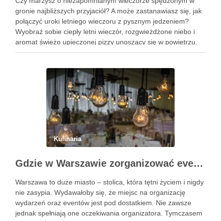
Czy marzysz o niezapomnianym wieczorze spędzonym w
gronie najbliższych przyjaciół? A może zastanawiasz się, jak
połączyć uroki letniego wieczoru z pysznym jedzeniem?
Wyobraź sobie ciepły letni wieczór, rozgwieżdżone niebo i
aromat świeżo upieczonej pizzy unoszący się w powietrzu.
Brzmi kusząco, prawda? W tym artykule pokażę Ci, jak
zorganizować wyjątkowe spotkanie …
Kulinaria
Gdzie w Warszawie zorganizować event?
Warszawa to duże miasto – stolica, która tętni życiem i nigdy
nie zasypia. Wydawałoby się, że miejsc na organizację
wydarzeń oraz eventów jest pod dostatkiem. Nie zawsze
jednak spełniają one oczekiwania organizatora. Tymczasem