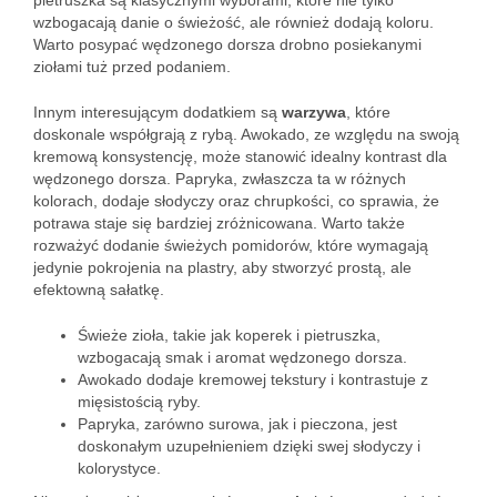
pietruszka są klasycznymi wyborami, które nie tylko
wzbogacają danie o świeżość, ale również dodają koloru.
Warto posypać wędzonego dorsza drobno posiekanymi
ziołami tuż przed podaniem.
Innym interesującym dodatkiem są
warzywa
, które
doskonale współgrają z rybą. Awokado, ze względu na swoją
kremową konsystencję, może stanowić idealny kontrast dla
wędzonego dorsza. Papryka, zwłaszcza ta w różnych
kolorach, dodaje słodyczy oraz chrupkości, co sprawia, że
potrawa staje się bardziej zróżnicowana. Warto także
rozważyć dodanie świeżych pomidorów, które wymagają
jedynie pokrojenia na plastry, aby stworzyć prostą, ale
efektowną sałatkę.
Świeże zioła, takie jak koperek i pietruszka,
wzbogacają smak i aromat wędzonego dorsza.
Awokado dodaje kremowej tekstury i kontrastuje z
mięsistością ryby.
Papryka, zarówno surowa, jak i pieczona, jest
doskonałym uzupełnieniem dzięki swej słodyczy i
kolorystyce.