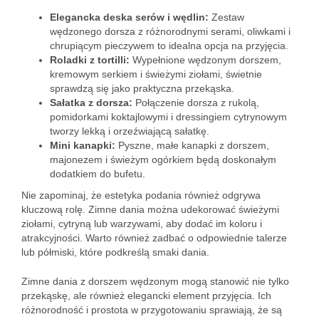
Elegancka deska serów i wędlin:
Zestaw
wędzonego dorsza z różnorodnymi serami, oliwkami i
chrupiącym pieczywem to idealna opcja na przyjęcia.
Roladki z tortilli:
Wypełnione wędzonym dorszem,
kremowym serkiem i świeżymi ziołami, świetnie
sprawdzą się jako praktyczna przekąska.
Sałatka z dorsza:
Połączenie dorsza z rukolą,
pomidorkami koktajlowymi i dressingiem cytrynowym
tworzy lekką i orzeźwiającą sałatkę.
Mini kanapki:
Pyszne, małe kanapki z dorszem,
majonezem i świeżym ogórkiem będą doskonałym
dodatkiem do bufetu.
Nie zapominaj, że estetyka podania również odgrywa
kluczową rolę. Zimne dania można udekorować świeżymi
ziołami, cytryną lub warzywami, aby dodać im koloru i
atrakcyjności. Warto również zadbać o odpowiednie talerze
lub półmiski, które podkreślą smaki dania.
Zimne dania z dorszem wędzonym mogą stanowić nie tylko
przekąskę, ale również elegancki element przyjęcia. Ich
różnorodność i prostota w przygotowaniu sprawiają, że są