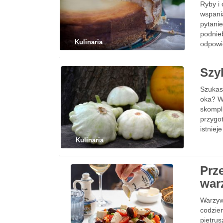
Ryby i
wspania
pytani
podnieb
Kulinaria
odpowi
Szy
Szukas
oka? W
skompl
przygo
istniej
Kulinaria
Prz
war
Warzyw
codzien
pietru