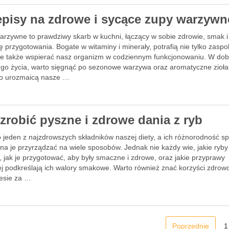
episy na zdrowe i sycące zupy warzywn
arzywne to prawdziwy skarb w kuchni, łączący w sobie zdrowie, smak i
ę przygotowania. Bogate w witaminy i minerały, potrafią nie tylko zaspo
ale także wspierać nasz organizm w codziennym funkcjonowaniu. W dob
ego życia, warto sięgnąć po sezonowe warzywa oraz aromatyczne zioła,
lko urozmaicą nasze …
 zrobić pyszne i zdrowe dania z ryb
 jeden z najzdrowszych składników naszej diety, a ich różnorodność sp
na je przyrządzać na wiele sposobów. Jednak nie każdy wie, jakie ryby
 jak je przygotować, aby były smaczne i zdrowe, oraz jakie przyprawy
ej podkreślają ich walory smakowe. Warto również znać korzyści zdrow
iesie za …
Poprzednie
1