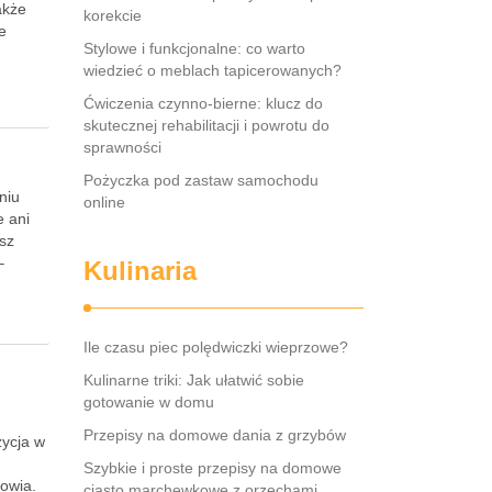
akże
korekcie
e
Stylowe i funkcjonalne: co warto
wiedzieć o meblach tapicerowanych?
Ćwiczenia czynno-bierne: klucz do
skutecznej rehabilitacji i powrotu do
sprawności
Pożyczka pod zastaw samochodu
niu
online
e ani
sz
–
Kulinaria
Ile czasu piec polędwiczki wieprzowe?
Kulinarne triki: Jak ułatwić sobie
gotowanie w domu
Przepisy na domowe dania z grzybów
zycja w
Szybkie i proste przepisy na domowe
owia.
ciasto marchewkowe z orzechami