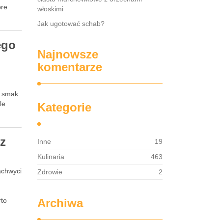
óre
włoskimi
Jak ugotować schab?
ego
Najnowsze
komentarze
y smak
le
Kategorie
 z
Inne
19
Kulinaria
463
achwyci
Zdrowie
2
z
rto
Archiwa