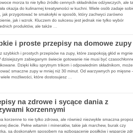
 owoce morza to nie tylko źródło cennych składników odżywczych, ale t
ła okazja do kulinarnej kreatywności w kuchni. Wiele osób zadaje sobi
e, jak przygotować te smakołyki w sposób, który zachwyci zarówno
ienie, jak i wzrok. Kluczem do sukcesu jest jednak nie tylko wybór
ednich produktów, ale także …
bkie i proste przepisy na domowe zupy
z szybkich i prostych przepisów na zupy, które zaspokoją głód w mgnie
 dzisiejszym zabieganym świecie gotowanie nie musi być czasochłonn
ikowane. Dzięki kilku sprytnym trikom i odpowiednim składnikom, może
tować smaczne zupy w mniej niż 30 minut. Od warzywnych po mięsne 
e wiele możliwości, które dostosujesz …
episy na zdrowe i sycące dania z
zywami korzennymi
a korzenne to nie tylko zdrowa, ale również niezwykle smaczna propo
nej diecie. Pełne witamin i minerałów, takie jak marchew, burak czy
szka, są doskonałym sposobem na wzbogacenie posiłków i wsparcie zdr