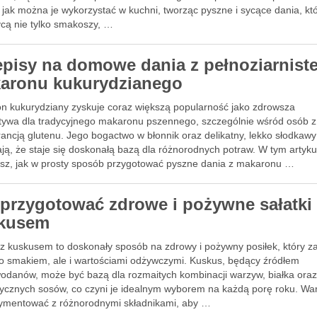
 jak można je wykorzystać w kuchni, tworząc pyszne i sycące dania, kt
cą nie tylko smakoszy, …
episy na domowe dania z pełnoziarnist
aronu kukurydzianego
n kukurydziany zyskuje coraz większą popularność jako zdrowsza
atywa dla tradycyjnego makaronu pszennego, szczególnie wśród osób z
rancją glutenu. Jego bogactwo w błonnik oraz delikatny, lekko słodkaw
ją, że staje się doskonałą bazą dla różnorodnych potraw. W tym artyku
esz, jak w prosty sposób przygotować pyszne dania z makaronu …
 przygotować zdrowe i pożywne sałatki
kusem
i z kuskusem to doskonały sposób na zdrowy i pożywny posiłek, który z
lko smakiem, ale i wartościami odżywczymi. Kuskus, będący źródłem
odanów, może być bazą dla rozmaitych kombinacji warzyw, białka ora
ycznych sosów, co czyni je idealnym wyborem na każdą porę roku. Wa
ymentować z różnorodnymi składnikami, aby …