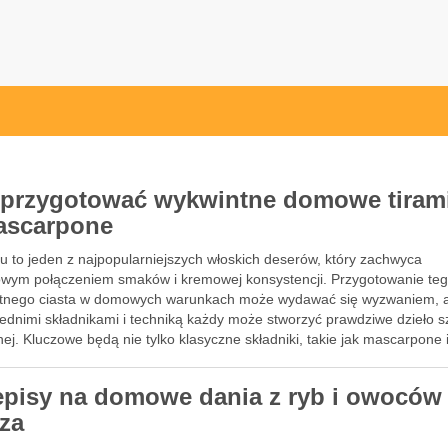
ak.pl
 przygotować wykwintne domowe tiram
ascarpone
u to jeden z najpopularniejszych włoskich deserów, który zachwyca
owym połączeniem smaków i kremowej konsystencji. Przygotowanie te
tnego ciasta w domowych warunkach może wydawać się wyzwaniem, a
ednimi składnikami i techniką każdy może stworzyć prawdziwe dzieło sz
nej. Kluczowe będą nie tylko klasyczne składniki, takie jak mascarpone 
pty, …
episy na domowe dania z ryb i owoców
za