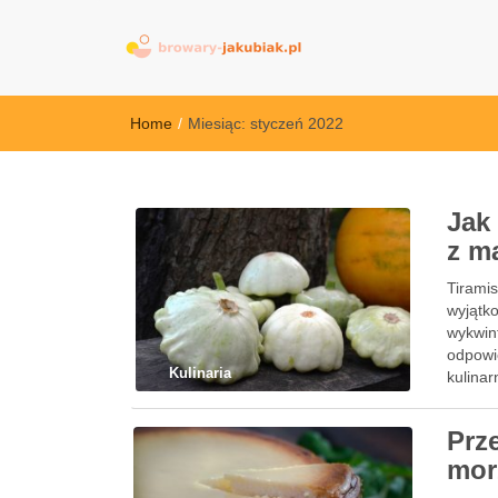
browary-jakubi
Home
/
Miesiąc:
styczeń 2022
Jak
z m
Tiramis
wyjątk
wykwin
odpowi
Kulinaria
kulinar
biszko
Prz
mor