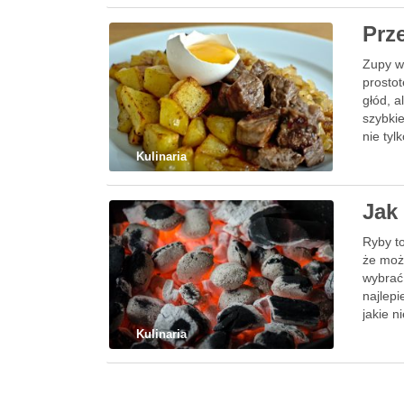
Prz
Zupy w
prostot
głód, 
szybki
nie ty
Kulinaria
Jak
Ryby to
że moż
wybrać,
najlepi
jakie n
Kulinaria