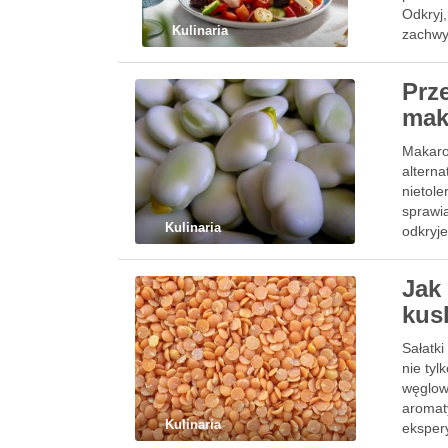
Odkryj,
Kulinaria
zachwy
Prz
mak
Makaro
altern
nietole
sprawia
Kulinaria
odkryj
Jak
kus
Sałatk
nie ty
węglow
aromat
Kulinaria
eksper