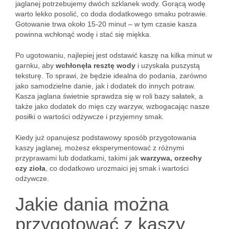
jaglanej potrzebujemy dwóch szklanek wody. Gorącą wodę
warto lekko posolić, co doda dodatkowego smaku potrawie.
Gotowanie trwa około 15-20 minut – w tym czasie kasza
powinna wchłonąć wodę i stać się miękka.
Po ugotowaniu, najlepiej jest odstawić kaszę na kilka minut w
garnku, aby
wchłonęła resztę wody
i uzyskała puszystą
teksturę. To sprawi, że będzie idealna do podania, zarówno
jako samodzielne danie, jak i dodatek do innych potraw.
Kasza jaglana świetnie sprawdza się w roli bazy sałatek, a
także jako dodatek do mięs czy warzyw, wzbogacając nasze
posiłki o wartości odżywcze i przyjemny smak.
Kiedy już opanujesz podstawowy sposób przygotowania
kaszy jaglanej, możesz eksperymentować z różnymi
przyprawami lub dodatkami, takimi jak
warzywa, orzechy
czy zioła
, co dodatkowo urozmaici jej smak i wartości
odżywcze.
Jakie dania można
przygotować z kaszy