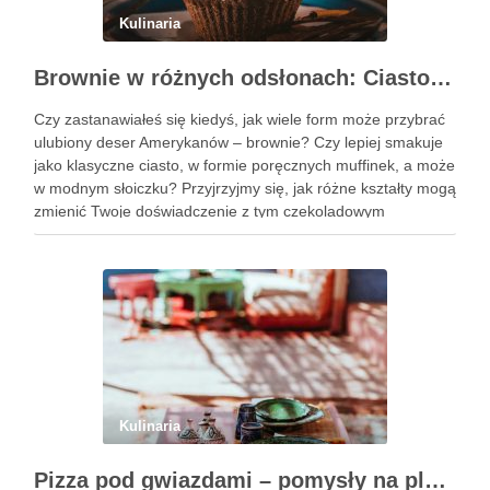
Kulinaria
Brownie w różnych odsłonach: Ciasto, muffinki czy brownie w słoiczku?
Czy zastanawiałeś się kiedyś, jak wiele form może przybrać
ulubiony deser Amerykanów – brownie? Czy lepiej smakuje
jako klasyczne ciasto, w formie poręcznych muffinek, a może
w modnym słoiczku? Przyjrzyjmy się, jak różne kształty mogą
zmienić Twoje doświadczenie z tym czekoladowym
przysmakiem. Podobne wpisy Trzy pomysły na wykwintne
ciasta świąteczne …
Kulinaria
Pizza pod gwiazdami – pomysły na plenerowy wieczór z przyjaciółmi