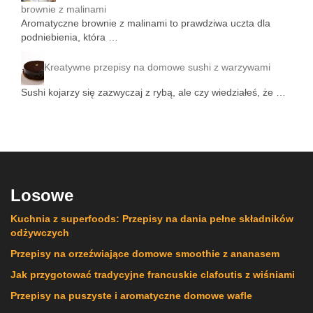
brownie z malinami
Aromatyczne brownie z malinami to prawdziwa uczta dla
podniebienia, która …
Kreatywne przepisy na domowe sushi z warzywami
Sushi kojarzy się zazwyczaj z rybą, ale czy wiedziałeś, że …
Losowe
Kuchnia z superfoods: Przepisy na dania pełne składników
odżywczych
Przepisy na orzeźwiające domowe smoothie z ananasem
Jak przygotować tradycyjne francuskie clafoutis z wiśniami
Przepisy na puszyste i aromatyczne domowe wafle