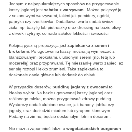
Jednym z najpopularniejszych sposobów na przygotowanie
kaszy jaglanej jest
sałatka z warzywami
. Można połączyć ją
z sezonowymi warzywami, takimi jak pomidory, ogórki,
papryka czy rzodkiewka. Dodatkowo warto dodać świeże
zioła, np. bazylię lub pietruszkę oraz dressing na bazie oliwy
z oliwek i cytryny, co nada sałatce lekkości i świeżości.
Kolejną pyszną propozycją jest
zapiekanka z serem i
brokułami
. Po ugotowaniu kaszy, można ją wymieszać z
blanszowanymi brokułami, ulubionym serem (np. fetą lub
mozarellą) oraz przyprawami. Tę mieszankę warto zapiec, aż
ser się roztopi i lekko zrumieni. Taka zapiekanka to
doskonałe danie główne lub dodatek do obiadu.
W przypadku deserów,
pudding jaglany z owocami
to
idealny wybór. Na bazie ugotowanej kaszy jaglanej oraz
roślinnego mleka, można przygotować zdrowy pudding.
Wystarczy dodać ulubione owoce, jak banany, jabłka czy
jagody, oraz dosłodzić miodem lub syropem klonowym.
Podany na zimno, będzie doskonałym letnim deserem.
Nie można zapomnieć także o
wegetariańskich burgerach