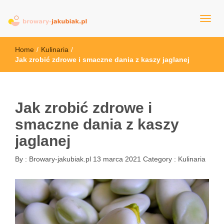
browary-jakubiak.pl
Home
/
Kulinaria
/
Jak zrobić zdrowe i smaczne dania z kaszy jaglanej
Jak zrobić zdrowe i
smaczne dania z kaszy
jaglanej
By :
Browary-jakubiak.pl
13 marca 2021
Category :
Kulinaria