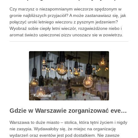
Czy marzysz o niezapomnianym wieczorze spędzonym w
gronie najbliższych przyjaciół? A może zastanawiasz się, jak
połączyć uroki letniego wieczoru z pysznym jedzeniem?
Wyobraź sobie ciepły letni wieczór, rozgwieżdżone niebo i
aromat świeżo upieczonej pizzy unoszący się w powietrzu.
Brzmi kusząco, prawda? W tym artykule pokażę Ci, jak
zorganizować wyjątkowe spotkanie …
Kulinaria
Gdzie w Warszawie zorganizować event?
Warszawa to duże miasto – stolica, która tętni życiem i nigdy
nie zasypia. Wydawałoby się, że miejsc na organizację
wydarzeń oraz eventów jest pod dostatkiem. Nie zawsze