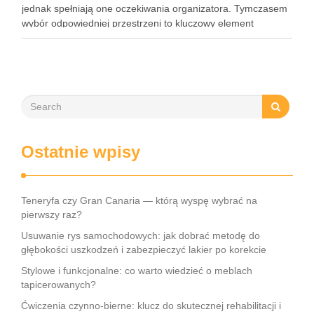
jednak spełniają one oczekiwania organizatora. Tymczasem
wybór odpowiedniej przestrzeni to kluczowy element
organizacji każdego wydarzenia. Podpowiadamy zatem,
gdzie w Warszawie zorganizować event. To …
Ostatnie wpisy
Teneryfa czy Gran Canaria — którą wyspę wybrać na
pierwszy raz?
Usuwanie rys samochodowych: jak dobrać metodę do
głębokości uszkodzeń i zabezpieczyć lakier po korekcie
Stylowe i funkcjonalne: co warto wiedzieć o meblach
tapicerowanych?
Ćwiczenia czynno-bierne: klucz do skutecznej rehabilitacji i