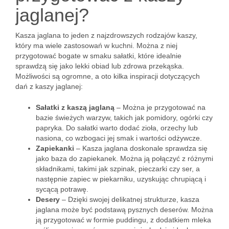
jaglanej?
Kasza jaglana to jeden z najzdrowszych rodzajów kaszy,
który ma wiele zastosowań w kuchni. Można z niej
przygotować bogate w smaku sałatki, które idealnie
sprawdzą się jako lekki obiad lub zdrowa przekąska.
Możliwości są ogromne, a oto kilka inspiracji dotyczących
dań z kaszy jaglanej:
Sałatki z kaszą jaglaną
– Można je przygotować na
bazie świeżych warzyw, takich jak pomidory, ogórki czy
papryka. Do sałatki warto dodać zioła, orzechy lub
nasiona, co wzbogaci jej smak i wartości odżywcze.
Zapiekanki
– Kasza jaglana doskonale sprawdza się
jako baza do zapiekanek. Można ją połączyć z różnymi
składnikami, takimi jak szpinak, pieczarki czy ser, a
następnie zapiec w piekarniku, uzyskując chrupiącą i
sycącą potrawę.
Desery
– Dzięki swojej delikatnej strukturze, kasza
jaglana może być podstawą pysznych deserów. Można
ją przygotować w formie puddingu, z dodatkiem mleka