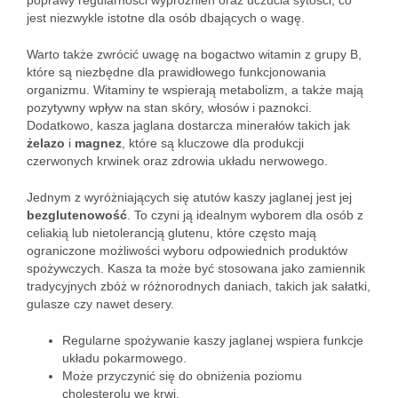
poprawy regularności wypróżnień oraz uczucia sytości, co
jest niezwykle istotne dla osób dbających o wagę.
Warto także zwrócić uwagę na bogactwo witamin z grupy B,
które są niezbędne dla prawidłowego funkcjonowania
organizmu. Witaminy te wspierają metabolizm, a także mają
pozytywny wpływ na stan skóry, włosów i paznokci.
Dodatkowo, kasza jaglana dostarcza minerałów takich jak
żelazo
i
magnez
, które są kluczowe dla produkcji
czerwonych krwinek oraz zdrowia układu nerwowego.
Jednym z wyróżniających się atutów kaszy jaglanej jest jej
bezglutenowość
. To czyni ją idealnym wyborem dla osób z
celiakią lub nietolerancją glutenu, które często mają
ograniczone możliwości wyboru odpowiednich produktów
spożywczych. Kasza ta może być stosowana jako zamiennik
tradycyjnych zbóż w różnorodnych daniach, takich jak sałatki,
gulasze czy nawet desery.
Regularne spożywanie kaszy jaglanej wspiera funkcje
układu pokarmowego.
Może przyczynić się do obniżenia poziomu
cholesterolu we krwi.