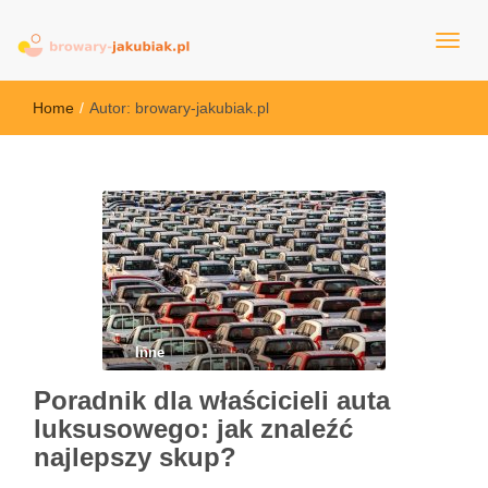
browary-jakubiak.pl
Home
/
Autor:
browary-jakubiak.pl
Inne
Poradnik dla właścicieli auta
luksusowego: jak znaleźć
najlepszy skup?