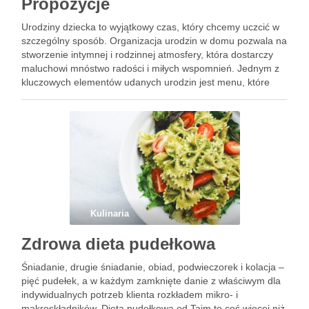
Propozycje
Urodziny dziecka to wyjątkowy czas, który chcemy uczcić w
szczególny sposób. Organizacja urodzin w domu pozwala na
stworzenie intymnej i rodzinnej atmosfery, która dostarczy
maluchowi mnóstwo radości i miłych wspomnień. Jednym z
kluczowych elementów udanych urodzin jest menu, które
zachwyci nie tylko malucha, ale także wszystkich gości. W
tym artykule …
Kulinaria
Zdrowa dieta pudełkowa
Śniadanie, drugie śniadanie, obiad, podwieczorek i kolacja –
pięć pudełek, a w każdym zamknięte danie z właściwym dla
indywidualnych potrzeb klienta rozkładem mikro- i
makroskładników. Dieta pudełkowa od Tajm to coś więcej niż