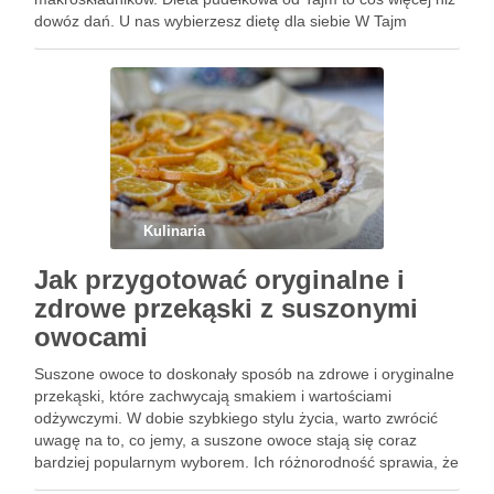
dowóz dań. U nas wybierzesz dietę dla siebie W Tajm
zadbaliśmy o potrzeby wszystkich klientów – mamy …
Kulinaria
Jak przygotować oryginalne i
zdrowe przekąski z suszonymi
owocami
Suszone owoce to doskonały sposób na zdrowe i oryginalne
przekąski, które zachwycają smakiem i wartościami
odżywczymi. W dobie szybkiego stylu życia, warto zwrócić
uwagę na to, co jemy, a suszone owoce stają się coraz
bardziej popularnym wyborem. Ich różnorodność sprawia, że
można je z łatwością łączyć z innymi składnikami, tworząc …