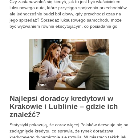
Czy zastanawiałeś się kiedyś, jak to jest być właścicielem
luksusowego auta, które przyciąga spojrzenia przechodniów,
ale jednocześnie budzi ból głowy, gdy przychodzi czas na
jego sprzedaż? Sprzedaż luksusowego samochodu może
być wyzwaniem równie ekscytującym, co posiadanie go.
Kluczem do sukcesu jest znalezienie skupu, który doceni
wartość Twojego czterokołowego skarbu tak …
Inne
Najlepsi doradcy kredytowi w
Krakowie i Lublinie – gdzie ich
znaleźć?
Statystyki pokazują, że coraz więcej Polaków decyduje się na
zaciągnięcie kredytu, co sprawia, że rynek doradztwa
kredytowego dynamicznie się rozwija. W miastach takich jak