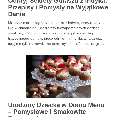
Odkryj Sekrety Gulaszu z Indyka:
Przepisy i Pomysły na Wyjątkowe
Danie
Marzysz o aromatycznym gulaszu z indyka, który rozgrzeje
Cię w chłodne dni i dostarczy niezapomnianych doznań
smakowych? Oto przewodnik po przygotowaniu tego
tradycyjnego dania w nieco odmiennym stylu. Znajdziesz
tutaj nie tylko sprawdzone przepisy, ale także inspiracje na
kreatywne wariacje tego wyjątkowego dania. Gotowi na
kulinarne odkrycia? Przekonaj się, jak …
Kulinaria
Urodziny Dziecka w Domu Menu
– Pomysłowe i Smakowite