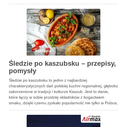
fascynujący, co odkrywanie tajemnic tego miasta, pod
warunkiem, że wiecie, na co zwrócić …
Kulinaria
Śledzie po kaszubsku – przepisy,
pomysły
Śledzie po kaszubsku to jedno z najbardziej
charakterystycznych dań polskiej kuchni regionalnej, głęboko
zakorzenione w tradycji i kulturze Kaszub. Jest to danie,
które łączy w sobie prostotę składników z bogactwem
smaku, dzięki czemu zyskało popularność nie tylko w Polsce,
ale również poza jej granicami. Śledzie po kaszubsku są
często serwowane …