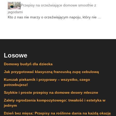
Przepisy na orzeźwiające domowe smoothie z
jagodami
Kto z nas nie marzy o orzeźwiającym napoju, który nie …
Losowe
Domowy budyń dla dziecka
Jak przygotować klasyczną francuską zupę cebulową
Kurczak piekarnik i przyprawy – wszystko, czego
potrzebujesz!
Szybkie i proste przepisy na domowe desery mleczne
Zalety ogrodzenia kompozytowego: trwałość i estetyka w
jednym
Dzień bez mięsa: Przepisy na roślinne dania na każdą okazję