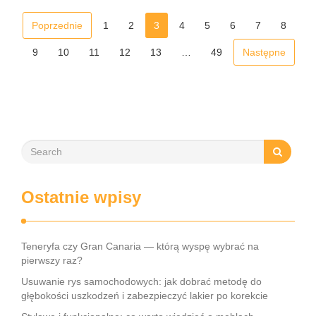
Poprzednie
1
2
3
4
5
6
7
8
9
10
11
12
13
…
49
Następne
Ostatnie wpisy
Teneryfa czy Gran Canaria — którą wyspę wybrać na
pierwszy raz?
Usuwanie rys samochodowych: jak dobrać metodę do
głębokości uszkodzeń i zabezpieczyć lakier po korekcie