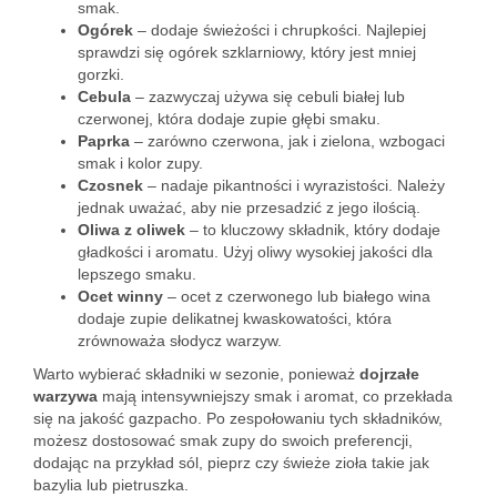
smak.
Ogórek
– dodaje świeżości i chrupkości. Najlepiej
sprawdzi się ogórek szklarniowy, który jest mniej
gorzki.
Cebula
– zazwyczaj używa się cebuli białej lub
czerwonej, która dodaje zupie głębi smaku.
Paprka
– zarówno czerwona, jak i zielona, wzbogaci
smak i kolor zupy.
Czosnek
– nadaje pikantności i wyrazistości. Należy
jednak uważać, aby nie przesadzić z jego ilością.
Oliwa z oliwek
– to kluczowy składnik, który dodaje
gładkości i aromatu. Użyj oliwy wysokiej jakości dla
lepszego smaku.
Ocet winny
– ocet z czerwonego lub białego wina
dodaje zupie delikatnej kwaskowatości, która
zrównoważa słodycz warzyw.
Warto wybierać składniki w sezonie, ponieważ
dojrzałe
warzywa
mają intensywniejszy smak i aromat, co przekłada
się na jakość gazpacho. Po zespołowaniu tych składników,
możesz dostosować smak zupy do swoich preferencji,
dodając na przykład sól, pieprz czy świeże zioła takie jak
bazylia lub pietruszka.