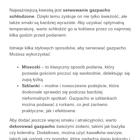
Najważniejszą kwestią jest
serwowanie gazpacho
schłodzone
. Dzięki temu zyskuje on nie tylko świeżość, ale
także smaki są bardziej wyraziste. Aby uzyskać optymalną
temperaturę, warto schłodzić go w lodówce przez co najmniej
kilka godzin przed podaniem.
Istnieje kilka stylowych sposobów, aby serwować gazpacho.
Możesz wykorzystać:
Miseczki
– to klasyczny sposób podania, który
pozwala gościom poczuć się swobodnie, delektując się
zupą łyżką.
Szklanki
– modne i nowoczesne podejście, które
doskonale sprawdzi się podczas bardziej
nieformalnych spotkań. Gazpacho w szklankach
można podawać z rurkami, co jest zarówno
praktyczne, jak i efektowne.
Aby dodać jeszcze więcej smaku i atrakcyjności, warto
dekorować gazpacho
świeżymi ziołami, takimi jak bazylia
czy kolendra. Dodatkowo, można użyć kawałków warzyw,
takich jak ogórek czy pomidor, które nadadzą daniu kolorytu i