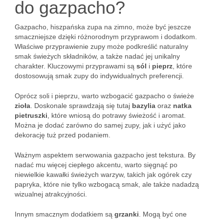
do gazpacho?
Gazpacho, hiszpańska zupa na zimno, może być jeszcze
smaczniejsze dzięki różnorodnym przyprawom i dodatkom.
Właściwe przyprawienie zupy może podkreślić naturalny
smak świeżych składników, a także nadać jej unikalny
charakter. Kluczowymi przyprawami są
sól
i
pieprz
, które
dostosowują smak zupy do indywidualnych preferencji.
Oprócz soli i pieprzu, warto wzbogacić gazpacho o świeże
zioła
. Doskonale sprawdzają się tutaj
bazylia
oraz
natka
pietruszki
, które wniosą do potrawy świeżość i aromat.
Można je dodać zarówno do samej zupy, jak i użyć jako
dekorację tuż przed podaniem.
Ważnym aspektem serwowania gazpacho jest tekstura. By
nadać mu więcej ciepłego akcentu, warto sięgnąć po
niewielkie kawałki świeżych warzyw, takich jak ogórek czy
papryka, które nie tylko wzbogacą smak, ale także nadadzą
wizualnej atrakcyjności.
Innym smacznym dodatkiem są
grzanki
. Mogą być one