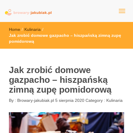
browary-jakubiak.pl
Home
/
Kulinaria
/
Jak zrobić domowe gazpacho – hiszpańską zimną zupę
pomidorową
Jak zrobić domowe
gazpacho – hiszpańską
zimną zupę pomidorową
By :
Browary-jakubiak.pl
5 sierpnia 2020
Category :
Kulinaria