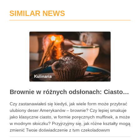
SIMILAR NEWS
Kulinaria
Brownie w różnych odsłonach: Ciasto, muffinki czy brownie w słoiczku?
Czy zastanawiałeś się kiedyś, jak wiele form może przybrać
ulubiony deser Amerykanów – brownie? Czy lepiej smakuje
jako klasyczne ciasto, w formie poręcznych muffinek, a może
w modnym słoiczku? Przyjrzyjmy się, jak różne kształty mogą
zmienić Twoje doświadczenie z tym czekoladowym
przysmakiem. Podobne wpisy Trzy pomysły na wykwintne