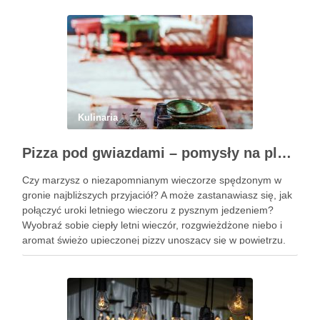
ciasta świąteczne …
Kulinaria
Pizza pod gwiazdami – pomysły na plenerowy wieczór z przyjaciółmi
Czy marzysz o niezapomnianym wieczorze spędzonym w
gronie najbliższych przyjaciół? A może zastanawiasz się, jak
połączyć uroki letniego wieczoru z pysznym jedzeniem?
Wyobraź sobie ciepły letni wieczór, rozgwieżdżone niebo i
aromat świeżo upieczonej pizzy unoszący się w powietrzu.
Brzmi kusząco, prawda? W tym artykule pokażę Ci, jak
zorganizować wyjątkowe spotkanie …