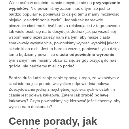
Wiele osób w ostatnim czasie decyduje się na
przyrządzanie
wypieków
. Nie powinniśmy zapominać o tym, że jest to
bardzo popularne, ponieważ to dzięki temu mamy możliwość
niejako „osłodzić sobie życie”. Jednak tak naprawdę
pieczenie ciast może być bardzo relaksujące i z tego powodu
tak wiele osób się na to decyduje. Jednak jak już wcześniej
wspomniano jeżeli zależy nam na tym, aby nasze ciasta
smakowały wyśmienicie, powinniśmy wybrać wysokiej jakości
składniki do nich. Jest to bardzo ważne, ponieważ tylko dzięki
temu będziemy pewni, że
ciasto odpowiednio wyrośnie
i
tym samym nie musimy obawiać się, że gdy przyjdą do nas
goście, nie będziemy mieli co podać.
Bardzo dużo ludzi zdaje sobie sprawę z tego, że w każdym z
ciast istotna jest przede wszystkim odpowiednia polewa.
Zdecydowanie jedną z najchętniej wybieranych w ostatnim
czasie jest polewa kakaowa. Zatem
jak zrobić polewę
kakaową?
Czym powinniśmy się kierować jeżeli chcemy, aby
wyszła nam doskonała?
Cenne porady, jak