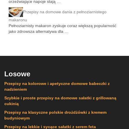
orzeźwiające napoje stają …
Przepisy na domowe dania z pełnoziarnistego
makaronu
Pełnoziarnisty makaron zyskuje coraz większą popularność
jako zdrowsza alternatywa dla …
Losowe
Przepisy na kolorowe i apetyczne domowe babeczki z
nadzieniem
Szybkie i proste przepisy na domowe sałatki z grillowaną
cukinią
Przepisy na klasyczne polskie drożdżówki z kremem
budyniowym
Przepisy na lekkie i sycące sałatki z serem feta