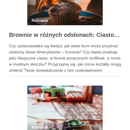
Kulinaria
Brownie w różnych odsłonach: Ciasto, muffinki czy brownie w słoiczku?
Czy zastanawiałeś się kiedyś, jak wiele form może przybrać
ulubiony deser Amerykanów – brownie? Czy lepiej smakuje
jako klasyczne ciasto, w formie poręcznych muffinek, a może
w modnym słoiczku? Przyjrzyjmy się, jak różne kształty mogą
zmienić Twoje doświadczenie z tym czekoladowym
przysmakiem. Podobne wpisy Trzy pomysły na wykwintne
ciasta świąteczne …
Kulinaria