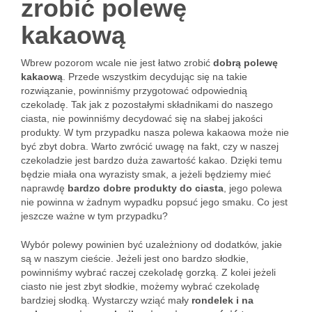
zrobić polewę
kakaową
Wbrew pozorom wcale nie jest łatwo zrobić
dobrą polewę
kakaową
. Przede wszystkim decydując się na takie
rozwiązanie, powinniśmy przygotować odpowiednią
czekoladę. Tak jak z pozostałymi składnikami do naszego
ciasta, nie powinniśmy decydować się na słabej jakości
produkty. W tym przypadku nasza polewa kakaowa może nie
być zbyt dobra. Warto zwrócić uwagę na fakt, czy w naszej
czekoladzie jest bardzo duża zawartość kakao. Dzięki temu
będzie miała ona wyrazisty smak, a jeżeli będziemy mieć
naprawdę
bardzo dobre produkty do ciasta
, jego polewa
nie powinna w żadnym wypadku popsuć jego smaku. Co jest
jeszcze ważne w tym przypadku?
Wybór polewy powinien być uzależniony od dodatków, jakie
są w naszym cieście. Jeżeli jest ono bardzo słodkie,
powinniśmy wybrać raczej czekoladę gorzką. Z kolei jeżeli
ciasto nie jest zbyt słodkie, możemy wybrać czekoladę
bardziej słodką. Wystarczy wziąć mały
rondelek i na