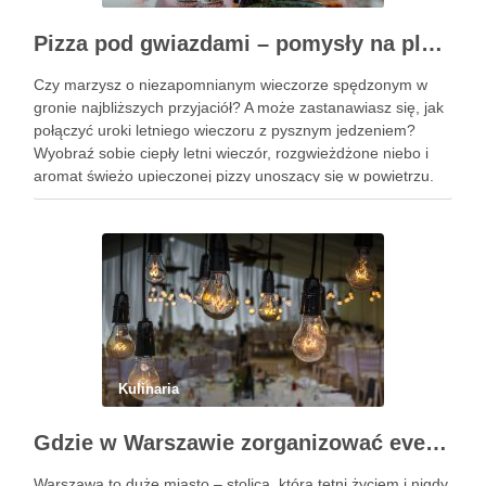
Pizza pod gwiazdami – pomysły na plenerowy wieczór z przyjaciółmi
Czy marzysz o niezapomnianym wieczorze spędzonym w
gronie najbliższych przyjaciół? A może zastanawiasz się, jak
połączyć uroki letniego wieczoru z pysznym jedzeniem?
Wyobraź sobie ciepły letni wieczór, rozgwieżdżone niebo i
aromat świeżo upieczonej pizzy unoszący się w powietrzu.
Brzmi kusząco, prawda? W tym artykule pokażę Ci, jak
zorganizować wyjątkowe spotkanie …
Kulinaria
Gdzie w Warszawie zorganizować event?
Warszawa to duże miasto – stolica, która tętni życiem i nigdy