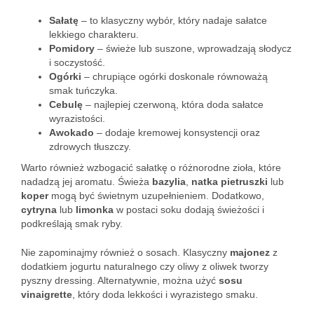
Sałatę
– to klasyczny wybór, który nadaje sałatce
lekkiego charakteru.
Pomidory
– świeże lub suszone, wprowadzają słodycz
i soczystość.
Ogórki
– chrupiące ogórki doskonale równoważą
smak tuńczyka.
Cebulę
– najlepiej czerwoną, która doda sałatce
wyrazistości.
Awokado
– dodaje kremowej konsystencji oraz
zdrowych tłuszczy.
Warto również wzbogacić sałatkę o różnorodne zioła, które
nadadzą jej aromatu. Świeża
bazylia
,
natka pietruszki
lub
koper
mogą być świetnym uzupełnieniem. Dodatkowo,
cytryna
lub
limonka
w postaci soku dodają świeżości i
podkreślają smak ryby.
Nie zapominajmy również o sosach. Klasyczny
majonez
z
dodatkiem jogurtu naturalnego czy oliwy z oliwek tworzy
pyszny dressing. Alternatywnie, można użyć
sosu
vinaigrette
, który doda lekkości i wyrazistego smaku.