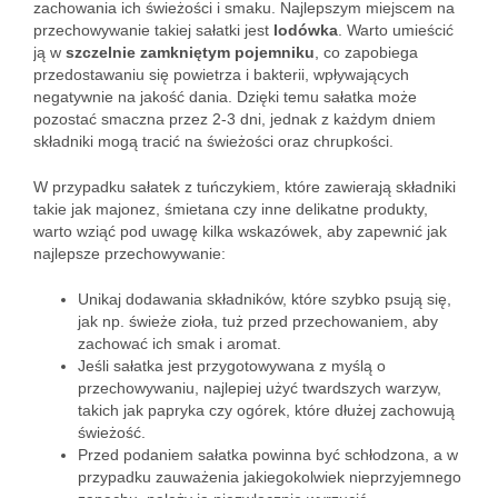
zachowania ich świeżości i smaku. Najlepszym miejscem na
przechowywanie takiej sałatki jest
lodówka
. Warto umieścić
ją w
szczelnie zamkniętym pojemniku
, co zapobiega
przedostawaniu się powietrza i bakterii, wpływających
negatywnie na jakość dania. Dzięki temu sałatka może
pozostać smaczna przez 2-3 dni, jednak z każdym dniem
składniki mogą tracić na świeżości oraz chrupkości.
W przypadku sałatek z tuńczykiem, które zawierają składniki
takie jak majonez, śmietana czy inne delikatne produkty,
warto wziąć pod uwagę kilka wskazówek, aby zapewnić jak
najlepsze przechowywanie:
Unikaj dodawania składników, które szybko psują się,
jak np. świeże zioła, tuż przed przechowaniem, aby
zachować ich smak i aromat.
Jeśli sałatka jest przygotowywana z myślą o
przechowywaniu, najlepiej użyć twardszych warzyw,
takich jak papryka czy ogórek, które dłużej zachowują
świeżość.
Przed podaniem sałatka powinna być schłodzona, a w
przypadku zauważenia jakiegokolwiek nieprzyjemnego