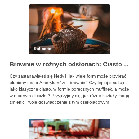
Kulinaria
Brownie w różnych odsłonach: Ciasto, muffinki czy brownie w słoiczku?
Czy zastanawiałeś się kiedyś, jak wiele form może przybrać
ulubiony deser Amerykanów – brownie? Czy lepiej smakuje
jako klasyczne ciasto, w formie poręcznych muffinek, a może
w modnym słoiczku? Przyjrzyjmy się, jak różne kształty mogą
zmienić Twoje doświadczenie z tym czekoladowym
przysmakiem. Podobne wpisy Trzy pomysły na wykwintne
ciasta świąteczne …