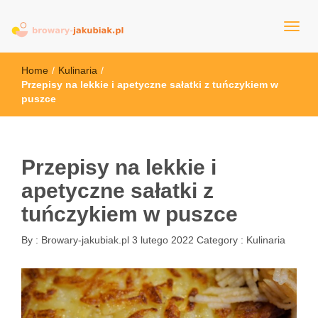
browary-jakubiak.pl
Home
/
Kulinaria
/
Przepisy na lekkie i apetyczne sałatki z tuńczykiem w
puszce
Przepisy na lekkie i
apetyczne sałatki z
tuńczykiem w puszce
By :
Browary-jakubiak.pl
3 lutego 2022
Category :
Kulinaria