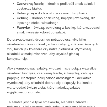
Czerwoną fasolę
– idealnie podkreśli smak sałatki i
dostarczy białka.
Kukurydzę
– dodaje słodyczy oraz chrupkości.
Cebulę
– drobno posiekaną, najlepiej czerwoną, dla
lepszego efektu wizualnego.
Paprykę
– świeżą, pokrojoną w kostkę, która wzbogaci
smak i wniesie koloryt do sałatki.
Do przygotowania dressingu potrzebujesz tylko kilku
składników: oliwy z oliwek, soku z cytryny, soli oraz świeżych
ziół, takich jak kolendra czy natka pietruszki. Wymieszaj
składniki w małej miseczce, aby uzyskać gładką
konsystencję.
Aby skomponować sałatkę, w dużej misce połącz wszystkie
składniki: tuńczyka, czerwoną fasolę, kukurydzę, cebulę i
paprykę. Następnie polej całość dressingiem i delikatnie
wymieszaj, aby składniki dobrze się połączyły. Na koniec
warto dodać świeże zioła, które nadadzą sałatce
wyjątkowego aromatu.
Ta sałatka jest nie tylko smakowita, ale także zdrowa i
pożywna, a jej przygotowanie zajmuje zaledwie kilka minut.