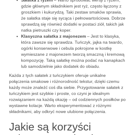
Sałatka z ryżem
– Warto spróbować wersji z ryżem,
gdzie głównym składnikiem jest ryż, często łączony z
groszkiem i kukurydzą. Taki zestaw smaków sprawia,
że sałatka staje się sycąca i pełnowartościowa. Dobrze
sprawdzą się również dodatki w postaci ziół, takich jak
natka pietruszki czy koper.
Klasyczna sałatka z majonezem
– Jest to klasyka,
która zawsze się sprawdza. Tuńczyk, jajka na twardo,
ogórki konserwowe i cebula pokrojone w kostkę
wymieszane z majonezem tworzą smaczną i kremową
kompozycję. Taką sałatkę można podać na kanapkach
lub samodzielnie jako dodatek do obiadu.
Każda z tych sałatek z tuńczykiem oferuje unikalne
połączenia smakowe i różnorodność tekstur, dzięki czemu
każdy może znaleźć coś dla siebie. Przygotowanie sałatek z
tuńczykiem jest szybkie i proste, co czyni je idealnym
rozwiązaniem na każdą okazję – od codziennych posiłków po
wystawne kolacje. Warto eksperymentować z różnymi
składnikami, aby odkryć nowe ulubione połączenia.
Jakie są korzyści