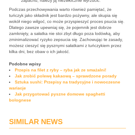
zapachu, należy ją niezwłocznie wyrzucić.
Podczas przechowywania warto również pamiętać, że
tuńczyk jako składnik jest bardzo pożywny, ale skupia się
wokół niego wilgoć, co może przyspieszyć proces psucia się.
Dlatego zawsze upewniaj się, że pojemnik jest dobrze
zamknięty, a sałatka nie stoi zbyt długo poza lodówką, aby
zminimalizować ryzyko zepsucia się. Zachowując te zasady,
możesz cieszyć się pysznymi sałatkami z tuńczykiem przez
kilka dni, bez obaw o ich jakość.
Podobne wpisy
Przepis na filet z ryby – ryba jak ze smażalni!
Jak zrobić polewę kakaową – sprawdzone porady
Sztuka sushi: Przepisy na tradycyjne i nowoczesne
wariacje
Jak przygotować pyszne domowe spaghetti
bolognese
SIMILAR NEWS