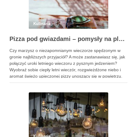
Kulinaria
Pizza pod gwiazdami – pomysły na plenerowy wieczór z przyjaciółmi
Czy marzysz o niezapomnianym wieczorze spędzonym w
gronie najbliższych przyjaciół? A może zastanawiasz się, jak
połączyć uroki letniego wieczoru z pysznym jedzeniem?
Wyobraź sobie ciepły letni wieczór, rozgwieżdżone niebo i
aromat świeżo upieczonej pizzy unoszący się w powietrzu.
Brzmi kusząco, prawda? W tym artykule pokażę Ci, jak
zorganizować wyjątkowe spotkanie …
Kulinaria