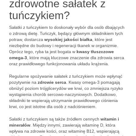
zdrowotne sałatek z
tuńczykiem?
Sałatki z tuńczykiem to doskonały wybór dla osób dbających
o zdrową dietę. Tuńczyk, będący głównym składnikiem tych
potraw, dostarcza
wysokiej jakości białka
, które jest
niezbędne do budowy i regeneracji tkanek w organizmie.
Oprócz tego, ryba ta jest bogata w
kwasy tłuszczowe
omega-3
, które mają kluczowe znaczenie dla zdrowia serca
oraz prawidłowego funkcjonowania układu krążenia.
Regularne spożywanie sałatek z tuńczykiem może wpłynąć
pozytywnie na
zdrowie serca
. Kwasy omega-3 pomagają
obniżyć poziom trójglicerydów we krwi, co zmniejsza ryzyko
wystąpienia chorób sercowo-naczyniowych. Dodatkowo,
składniki te wspierają utrzymanie prawidłowego ciśnienia
krwi, co jest istotne dla osób z nadciśnieniem.
Sałatki z tuńczykiem są także źródłem cennych
witamin i
minerałów
. Między innymi, zawierają witaminę D, która
wpływa na zdrowie kości, oraz witaminę B12, wspierającą