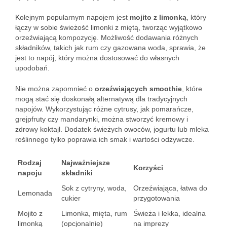
Kolejnym popularnym napojem jest
mojito z limonką
, który
łączy w sobie świeżość limonki z miętą, tworząc wyjątkowo
orzeźwiającą kompozycję. Możliwość dodawania różnych
składników, takich jak rum czy gazowana woda, sprawia, że
jest to napój, który można dostosować do własnych
upodobań.
Nie można zapomnieć o
orzeźwiających smoothie
, które
mogą stać się doskonałą alternatywą dla tradycyjnych
napojów. Wykorzystując różne cytrusy, jak pomarańcze,
grejpfruty czy mandarynki, można stworzyć kremowy i
zdrowy koktajl. Dodatek świeżych owoców, jogurtu lub mleka
roślinnego tylko poprawia ich smak i wartości odżywcze.
Rodzaj
Najważniejsze
Korzyści
napoju
składniki
Sok z cytryny, woda,
Orzeźwiająca, łatwa do
Lemonada
cukier
przygotowania
Mojito z
Limonka, mięta, rum
Świeża i lekka, idealna
limonką
(opcjonalnie)
na imprezy