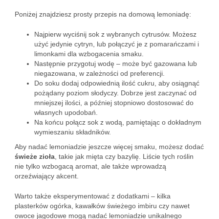
Poniżej znajdziesz prosty przepis na domową lemoniadę:
Najpierw wyciśnij sok z wybranych cytrusów. Możesz
użyć jedynie cytryn, lub połączyć je z pomarańczami i
limonkami dla wzbogacenia smaku.
Następnie przygotuj wodę – może być gazowana lub
niegazowana, w zależności od preferencji.
Do soku dodaj odpowiednią ilość cukru, aby osiągnąć
pożądany poziom słodyczy. Dobrze jest zaczynać od
mniejszej ilości, a później stopniowo dostosować do
własnych upodobań.
Na końcu połącz sok z wodą, pamiętając o dokładnym
wymieszaniu składników.
Aby nadać lemoniadzie jeszcze więcej smaku, możesz dodać
świeże zioła
, takie jak mięta czy bazylię. Liście tych roślin
nie tylko wzbogacą aromat, ale także wprowadzą
orzeźwiający akcent.
Warto także eksperymentować z dodatkami – kilka
plasterków ogórka, kawałków świeżego imbiru czy nawet
owoce jagodowe mogą nadać lemoniadzie unikalnego