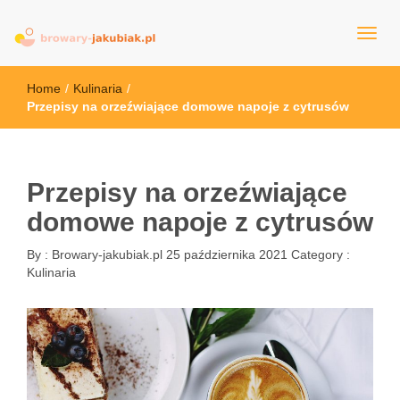
browary-jakubiak.pl
Home
/
Kulinaria
/
Przepisy na orzeźwiające domowe napoje z cytrusów
Przepisy na orzeźwiające
domowe napoje z cytrusów
By :
Browary-jakubiak.pl
25 października 2021
Category :
Kulinaria