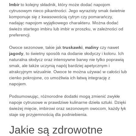
Imbir
to kolejny składnik, który może dodać napojom
cytrusowym nieco pikantności. Jego wyrazisty smak świetnie
komponuje się z kwasowością cytryn czy pomarańczy,
nadając napojom wyjątkowego charakteru. Można dodać
świeżo startego imbiru lub imbir w proszku, w zależności od
preferencji.
Owoce sezonowe, takie jak
truskawki
,
maliny
czy nawet
jagody
, to świetny sposób na dodanie słodyczy i koloru. Ich
naturalna słodycz oraz intensywne barwy nie tylko poprawią
smak, ale także uczynią napój bardziej apetycznym i
atrakcyjnym wizualnie. Owoce te można używać w całości lub
cienko pokrojone, co umożliwia ich łatwą integrację z
napojem.
Podsumowując, różnorodne dodatki mogą zmienić zwykłe
napoje cytrusowe w prawdziwe kulinarne dzieła sztuki. Dzięki
świeżej mięcie, imbirowi oraz sezonowym owocom, każdy łyk
staje się przyjemnością dla podniebienia.
Jakie są zdrowotne