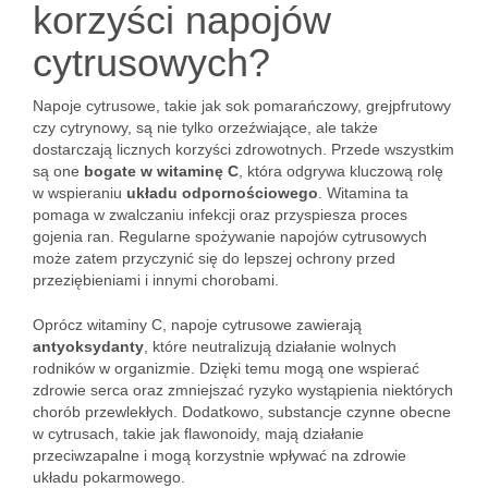
korzyści napojów
cytrusowych?
Napoje cytrusowe, takie jak sok pomarańczowy, grejpfrutowy
czy cytrynowy, są nie tylko orzeźwiające, ale także
dostarczają licznych korzyści zdrowotnych. Przede wszystkim
są one
bogate w witaminę C
, która odgrywa kluczową rolę
w wspieraniu
układu odpornościowego
. Witamina ta
pomaga w zwalczaniu infekcji oraz przyspiesza proces
gojenia ran. Regularne spożywanie napojów cytrusowych
może zatem przyczynić się do lepszej ochrony przed
przeziębieniami i innymi chorobami.
Oprócz witaminy C, napoje cytrusowe zawierają
antyoksydanty
, które neutralizują działanie wolnych
rodników w organizmie. Dzięki temu mogą one wspierać
zdrowie serca oraz zmniejszać ryzyko wystąpienia niektórych
chorób przewlekłych. Dodatkowo, substancje czynne obecne
w cytrusach, takie jak flawonoidy, mają działanie
przeciwzapalne i mogą korzystnie wpływać na zdrowie
układu pokarmowego.