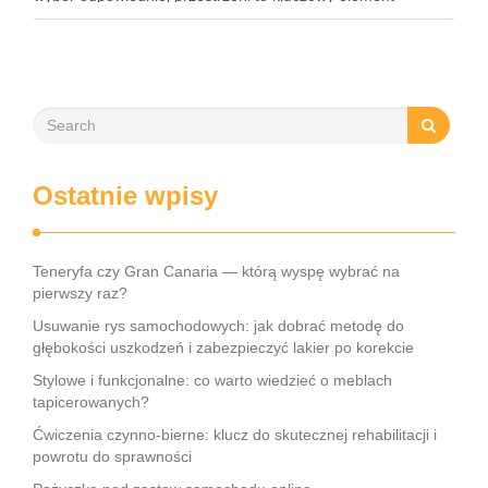
organizacji każdego wydarzenia. Podpowiadamy zatem,
gdzie w Warszawie zorganizować event. To …
Ostatnie wpisy
Teneryfa czy Gran Canaria — którą wyspę wybrać na
pierwszy raz?
Usuwanie rys samochodowych: jak dobrać metodę do
głębokości uszkodzeń i zabezpieczyć lakier po korekcie
Stylowe i funkcjonalne: co warto wiedzieć o meblach
tapicerowanych?
Ćwiczenia czynno-bierne: klucz do skutecznej rehabilitacji i
powrotu do sprawności