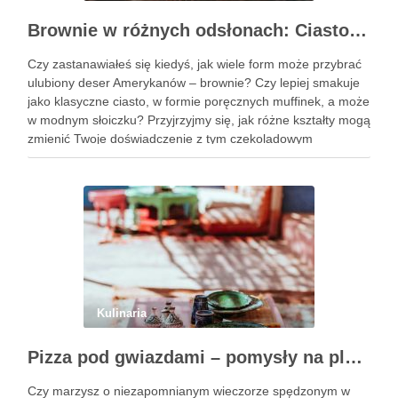
Brownie w różnych odsłonach: Ciasto, muffinki czy brownie w słoiczku?
Czy zastanawiałeś się kiedyś, jak wiele form może przybrać
ulubiony deser Amerykanów – brownie? Czy lepiej smakuje
jako klasyczne ciasto, w formie poręcznych muffinek, a może
w modnym słoiczku? Przyjrzyjmy się, jak różne kształty mogą
zmienić Twoje doświadczenie z tym czekoladowym
przysmakiem. Podobne wpisy Trzy pomysły na wykwintne
ciasta świąteczne …
Kulinaria
Pizza pod gwiazdami – pomysły na plenerowy wieczór z przyjaciółmi
Czy marzysz o niezapomnianym wieczorze spędzonym w