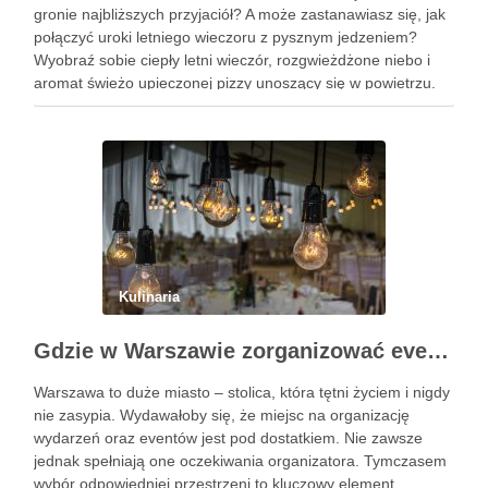
gronie najbliższych przyjaciół? A może zastanawiasz się, jak
połączyć uroki letniego wieczoru z pysznym jedzeniem?
Wyobraź sobie ciepły letni wieczór, rozgwieżdżone niebo i
aromat świeżo upieczonej pizzy unoszący się w powietrzu.
Brzmi kusząco, prawda? W tym artykule pokażę Ci, jak
zorganizować wyjątkowe spotkanie …
Kulinaria
Gdzie w Warszawie zorganizować event?
Warszawa to duże miasto – stolica, która tętni życiem i nigdy
nie zasypia. Wydawałoby się, że miejsc na organizację
wydarzeń oraz eventów jest pod dostatkiem. Nie zawsze
jednak spełniają one oczekiwania organizatora. Tymczasem
wybór odpowiedniej przestrzeni to kluczowy element