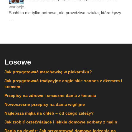
wariacje
Sushi to nie tylko potrawa, ale prawdziwa sztuka, która łączy
…
Losowe
Jak przygotować marchewkę w piekarniku?
Jak przygotować tradycyjne angielskie scones z dżemem i
kremem
Przepisy na zdrowe i smaczne dania z łososia
Nowoczesne przepisy na dania wigilijne
Najlepsza mąka na chleb – od czego zależy?
Jak zrobić orzeźwiające i lekkie domowe sorbety z malin
Dania na dowóz: Jak przygotować domowe jedzenie na