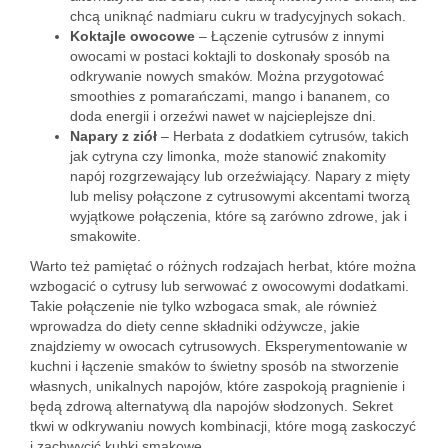
chcą uniknąć nadmiaru cukru w tradycyjnych sokach.
Koktajle owocowe
– Łączenie cytrusów z innymi
owocami w postaci koktajli to doskonały sposób na
odkrywanie nowych smaków. Można przygotować
smoothies z pomarańczami, mango i bananem, co
doda energii i orzeźwi nawet w najcieplejsze dni.
Napary z ziół
– Herbata z dodatkiem cytrusów, takich
jak cytryna czy limonka, może stanowić znakomity
napój rozgrzewający lub orzeźwiający. Napary z mięty
lub melisy połączone z cytrusowymi akcentami tworzą
wyjątkowe połączenia, które są zarówno zdrowe, jak i
smakowite.
Warto też pamiętać o różnych rodzajach herbat, które można
wzbogacić o cytrusy lub serwować z owocowymi dodatkami.
Takie połączenie nie tylko wzbogaca smak, ale również
wprowadza do diety cenne składniki odżywcze, jakie
znajdziemy w owocach cytrusowych. Eksperymentowanie w
kuchni i łączenie smaków to świetny sposób na stworzenie
własnych, unikalnych napojów, które zaspokoją pragnienie i
będą zdrową alternatywą dla napojów słodzonych. Sekret
tkwi w odkrywaniu nowych kombinacji, które mogą zaskoczyć
i zachwycić kubki smakowe.