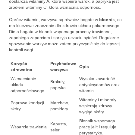
dostarcza witaminy A, która wspiera wzrok, a papryka jest
źródłem witaminy C, która wzmacnia odporność.
Oprócz witamin, warzywa są również bogate w
błonnik
, co
ma kluczowe znaczenie dla zdrowia układu pokarmowego.
Dieta bogata w błonnik wspomaga procesy trawienne,
zapobiega zaparciom i sprzyja uczuciu sytości. Regularne
spożywanie warzyw może zatem przyczynić się do lepszej
kontroli wagi.
Korzyść
Przykładowe
Opis
zdrowotna
warzywa
Wzmacnianie
Wysoka zawartość
Brokuły,
układu
antyoksydantów oraz
papryka
odpornościowego
witamin.
Witaminy i minerały
Poprawa kondycji
Marchew,
wspierają zdrowy
skóry
pomidory
wygląd skóry.
Błonnik wspomaga
Kapusta,
Wsparcie trawienia
pracę jelit i reguluje
seler
perystaltykę.