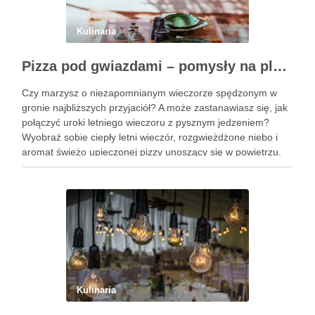
Kulinaria
Pizza pod gwiazdami – pomysły na plenerowy wieczór z przyjaciółmi
Czy marzysz o niezapomnianym wieczorze spędzonym w
gronie najbliższych przyjaciół? A może zastanawiasz się, jak
połączyć uroki letniego wieczoru z pysznym jedzeniem?
Wyobraź sobie ciepły letni wieczór, rozgwieżdżone niebo i
aromat świeżo upieczonej pizzy unoszący się w powietrzu.
Brzmi kusząco, prawda? W tym artykule pokażę Ci, jak
zorganizować wyjątkowe spotkanie …
Kulinaria