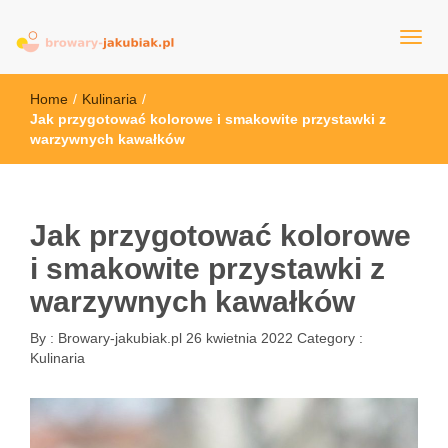
browary-jakubiak.pl
Home
/
Kulinaria
/
Jak przygotować kolorowe i smakowite przystawki z
warzywnych kawałków
Jak przygotować kolorowe
i smakowite przystawki z
warzywnych kawałków
By :
Browary-jakubiak.pl
26 kwietnia 2022
Category :
Kulinaria