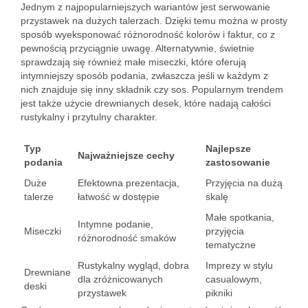
Jednym z najpopularniejszych wariantów jest serwowanie
przystawek na dużych talerzach. Dzięki temu można w prosty
sposób wyeksponować różnorodność kolorów i faktur, co z
pewnością przyciągnie uwagę. Alternatywnie, świetnie
sprawdzają się również małe miseczki, które oferują
intymniejszy sposób podania, zwłaszcza jeśli w każdym z
nich znajduje się inny składnik czy sos. Popularnym trendem
jest także użycie drewnianych desek, które nadają całości
rustykalny i przytulny charakter.
Typ
Najlepsze
Najważniejsze cechy
podania
zastosowanie
Duże
Efektowna prezentacja,
Przyjęcia na dużą
talerze
łatwość w dostępie
skalę
Małe spotkania,
Intymne podanie,
Miseczki
przyjęcia
różnorodność smaków
tematyczne
Rustykalny wygląd, dobra
Imprezy w stylu
Drewniane
dla zróżnicowanych
casualowym,
deski
przystawek
pikniki