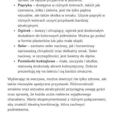
sprawi, że będzie przyjemna w jedzeniu.
Papryka
– dostępna w różnych kolorach, takich jak
czerwona, żółta i zielona, jest nie tylko piękna
wizualnie, ale także słodka w smaku. Użycie papryki w
różnych kolorach uczyni przystawki bardziej
atrakcyjnymi.
Ogórek
– świeży i chrupiący, ogórek jest doskonałym
dodatkiem do kolorowych półmisków. Można go podać
w formie plasterków lub jako małe słupki.
Seler
– zarówno seler naciowy, jak i korzeniowy
wprowadzą chrupkość oraz delikatny smak. Seler
naciowy, w szczególności, jest świetny do dipów.
Pomidorki koktajlowe
– małe, soczyste i słodkie,
stanowią doskonały akcent kolorystyczny. Dobrze
prezentują się na talerzu i są bardzo smaczne.
Wybierając te warzywa, można stworzyć nie tylko zdrowe, ale
także niezwykle apetyczne przystawki. Różnorodność
smaków oraz wizualna atrakcyjność przyciągną uwagę gości
oraz sprawią, że każda uczta nabierze wyjątkowego
charakteru. Warto eksperymentować z różnymi połączeniami,
aby znaleźć idealną kombinację, która zachwyci
podniebienia.