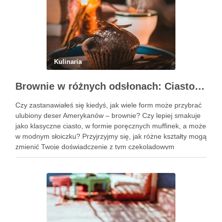
Kulinaria
Brownie w różnych odsłonach: Ciasto, muffinki czy brownie w słoiczku?
Czy zastanawiałeś się kiedyś, jak wiele form może przybrać
ulubiony deser Amerykanów – brownie? Czy lepiej smakuje
jako klasyczne ciasto, w formie poręcznych muffinek, a może
w modnym słoiczku? Przyjrzyjmy się, jak różne kształty mogą
zmienić Twoje doświadczenie z tym czekoladowym
przysmakiem. Podobne wpisy Trzy pomysły na wykwintne
ciasta świąteczne …