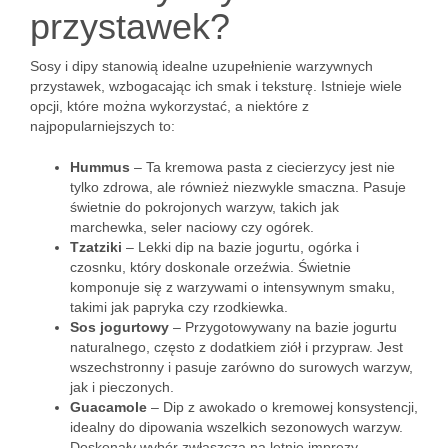
przystawek?
Sosy i dipy stanowią idealne uzupełnienie warzywnych
przystawek, wzbogacając ich smak i teksturę. Istnieje wiele
opcji, które można wykorzystać, a niektóre z
najpopularniejszych to:
Hummus
– Ta kremowa pasta z ciecierzycy jest nie
tylko zdrowa, ale również niezwykle smaczna. Pasuje
świetnie do pokrojonych warzyw, takich jak
marchewka, seler naciowy czy ogórek.
Tzatziki
– Lekki dip na bazie jogurtu, ogórka i
czosnku, który doskonale orzeźwia. Świetnie
komponuje się z warzywami o intensywnym smaku,
takimi jak papryka czy rzodkiewka.
Sos jogurtowy
– Przygotowywany na bazie jogurtu
naturalnego, często z dodatkiem ziół i przypraw. Jest
wszechstronny i pasuje zarówno do surowych warzyw,
jak i pieczonych.
Guacamole
– Dip z awokado o kremowej konsystencji,
idealny do dipowania wszelkich sezonowych warzyw.
Doskonały wybór zwłaszcza na letnie imprezy.