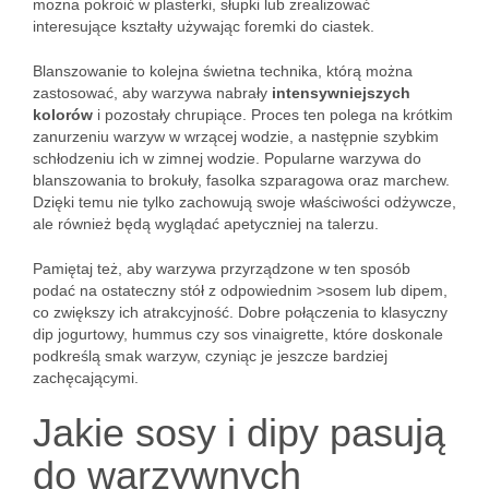
można pokroić w plasterki, słupki lub zrealizować
interesujące kształty używając foremki do ciastek.
Blanszowanie to kolejna świetna technika, którą można
zastosować, aby warzywa nabrały
intensywniejszych
kolorów
i pozostały chrupiące. Proces ten polega na krótkim
zanurzeniu warzyw w wrzącej wodzie, a następnie szybkim
schłodzeniu ich w zimnej wodzie. Popularne warzywa do
blanszowania to brokuły, fasolka szparagowa oraz marchew.
Dzięki temu nie tylko zachowują swoje właściwości odżywcze,
ale również będą wyglądać apetyczniej na talerzu.
Pamiętaj też, aby warzywa przyrządzone w ten sposób
podać na ostateczny stół z odpowiednim >sosem lub dipem,
co zwiększy ich atrakcyjność. Dobre połączenia to klasyczny
dip jogurtowy, hummus czy sos vinaigrette, które doskonale
podkreślą smak warzyw, czyniąc je jeszcze bardziej
zachęcającymi.
Jakie sosy i dipy pasują
do warzywnych