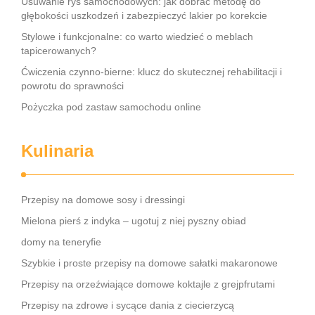
Usuwanie rys samochodowych: jak dobrać metodę do
głębokości uszkodzeń i zabezpieczyć lakier po korekcie
Stylowe i funkcjonalne: co warto wiedzieć o meblach
tapicerowanych?
Ćwiczenia czynno-bierne: klucz do skutecznej rehabilitacji i
powrotu do sprawności
Pożyczka pod zastaw samochodu online
Kulinaria
Przepisy na domowe sosy i dressingi
Mielona pierś z indyka – ugotuj z niej pyszny obiad
domy na teneryfie
Szybkie i proste przepisy na domowe sałatki makaronowe
Przepisy na orzeźwiające domowe koktajle z grejpfrutami
Przepisy na zdrowe i sycące dania z ciecierzycą