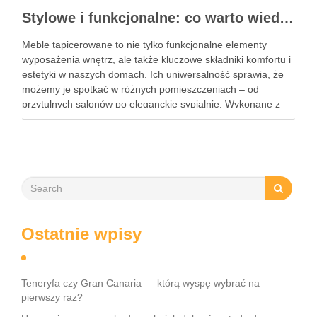
Stylowe i funkcjonalne: co warto wiedzieć o meblach tapicerowanych?
Meble tapicerowane to nie tylko funkcjonalne elementy
wyposażenia wnętrz, ale także kluczowe składniki komfortu i
estetyki w naszych domach. Ich uniwersalność sprawia, że
możemy je spotkać w różnych pomieszczeniach – od
przytulnych salonów po eleganckie sypialnie. Wykonane z
tkanin, skóry lub innych materiałów, meble te łączą w sobie
wygodę oraz …
Ostatnie wpisy
Teneryfa czy Gran Canaria — którą wyspę wybrać na
pierwszy raz?