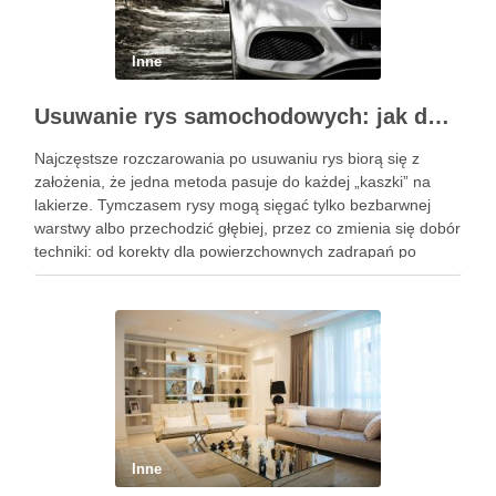
Inne
Usuwanie rys samochodowych: jak dobrać metodę do głębokości uszkodzeń i zabezpieczyć lakier po korekcie
Najczęstsze rozczarowania po usuwaniu rys biorą się z
założenia, że jedna metoda pasuje do każdej „kaszki” na
lakierze. Tymczasem rysy mogą sięgać tylko bezbarwnej
warstwy albo przechodzić głębiej, przez co zmienia się dobór
techniki: od korekty dla powierzchownych zadrapań po
profesjonalną interwencję przy głębszych uszkodzeniach. Po
korekcie liczy się też …
Inne