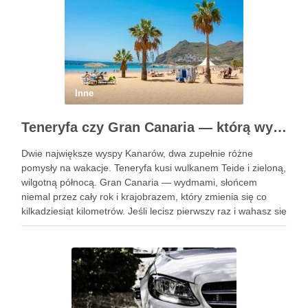
Inne
Teneryfa czy Gran Canaria — którą wyspę wybrać na pierwszy raz?
Dwie największe wyspy Kanarów, dwa zupełnie różne
pomysły na wakacje. Teneryfa kusi wulkanem Teide i zieloną,
wilgotną północą. Gran Canaria — wydmami, słońcem
niemal przez cały rok i krajobrazem, który zmienia się co
kilkadziesiąt kilometrów. Jeśli lecisz pierwszy raz i wahasz się
między nimi, poniżej rozkładamy obie wyspy na czynniki …