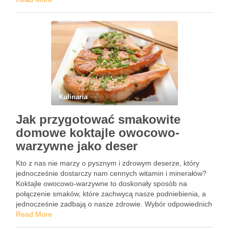
sałatek po słodkie …
Kulinaria
Jak przygotować smakowite
domowe koktajle owocowo-
warzywne jako deser
Kto z nas nie marzy o pysznym i zdrowym deserze, który
jednocześnie dostarczy nam cennych witamin i minerałów?
Koktajle owocowo-warzywne to doskonały sposób na
połączenie smaków, które zachwycą nasze podniebienia, a
jednocześnie zadbają o nasze zdrowie. Wybór odpowiednich
składników i ich harmonijne łączenie mogą sprawić, że każdy
Read More
łyk stanie się …