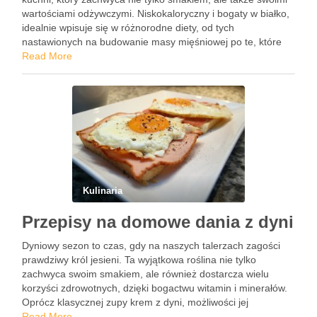
wartościami odżywczymi. Niskokaloryczny i bogaty w białko,
idealnie wpisuje się w różnorodne diety, od tych
nastawionych na budowanie masy mięśniowej po te, które
mają na celu zrzucenie zbędnych kilogramów.
Read More
Przygotowanie lekkich i pożywnych …
Kulinaria
Przepisy na domowe dania z dyni
Dyniowy sezon to czas, gdy na naszych talerzach zagości
prawdziwy król jesieni. Ta wyjątkowa roślina nie tylko
zachwyca swoim smakiem, ale również dostarcza wielu
korzyści zdrowotnych, dzięki bogactwu witamin i minerałów.
Oprócz klasycznej zupy krem z dyni, możliwości jej
wykorzystania w kuchni są niemal nieograniczone – od
Read More