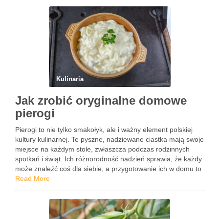
Kulinaria
Jak zrobić oryginalne domowe
pierogi
Pierogi to nie tylko smakołyk, ale i ważny element polskiej
kultury kulinarnej. Te pyszne, nadziewane ciastka mają swoje
miejsce na każdym stole, zwłaszcza podczas rodzinnych
spotkań i świąt. Ich różnorodność nadzień sprawia, że każdy
może znaleźć coś dla siebie, a przygotowanie ich w domu to
doskonała okazja do kulinarnej zabawy. …
Read More