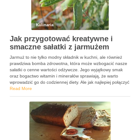
Kulinaria
Jak przygotować kreatywne i
smaczne sałatki z jarmużem
Jarmuż to nie tylko modny składnik w kuchni, ale również
prawdziwa bomba zdrowotna, która może wzbogacić nasze
sałatki o cenne wartości odżywcze. Jego wyjątkowy smak
oraz bogactwo witamin i minerałów sprawiają, że warto
wprowadzić go do codziennej diety. Ale jak najlepiej połączyć
jarmuż z innymi składnikami, aby stworzyć nie tylko …
Read More