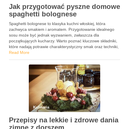
Jak przygotować pyszne domowe
spaghetti bolognese
Spaghetti bolognese to klasyka kuchni włoskiej, która
zachwyca smakiem i aromatem. Przygotowanie idealnego
sosu może być jednak wyzwaniem, zwłaszcza dla
początkujących kucharzy. Warto poznać kluczowe składniki,
które nadają potrawie charakterystyczny smak oraz techniki,
które pozwolą wydobyć z nich to, co najlepsze. Czy wiesz,
Read More
jak uniknąć najczęstszych błędów, które mogą zrujnować …
Kulinaria
Przepisy na lekkie i zdrowe dania
zimne z dorszem