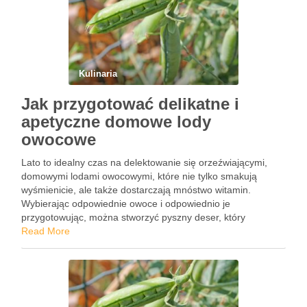
Kulinaria
Jak przygotować delikatne i
apetyczne domowe lody
owocowe
Lato to idealny czas na delektowanie się orzeźwiającymi,
domowymi lodami owocowymi, które nie tylko smakują
wyśmienicie, ale także dostarczają mnóstwo witamin.
Wybierając odpowiednie owoce i odpowiednio je
przygotowując, można stworzyć pyszny deser, który
zachwyci zarówno dzieci, jak i dorosłych. Dobrze dobrane
Read More
składniki oraz właściwe metody mrożenia sprawią, że lody
będą …