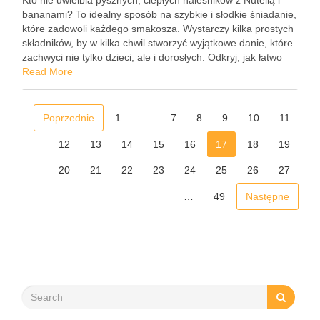
Kto nie uwielbia pysznych, ciepłych naleśników z Nutellą i
bananami? To idealny sposób na szybkie i słodkie śniadanie,
które zadowoli każdego smakosza. Wystarczy kilka prostych
składników, by w kilka chwil stworzyć wyjątkowe danie, które
zachwyci nie tylko dzieci, ale i dorosłych. Odkryj, jak łatwo
można przygotować ciasto, usmażyć idealne naleśniki …
Read More
Poprzednie
1
…
7
8
9
10
11
12
13
14
15
16
17
18
19
20
21
22
23
24
25
26
27
…
49
Następne