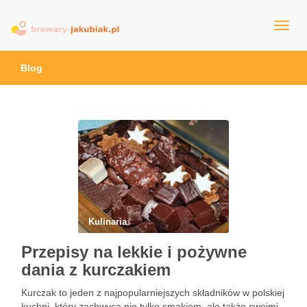
browary-jakubiak.pl
Blog
Kulinaria
Przepisy na lekkie i pożywne
dania z kurczakiem
Kurczak to jeden z najpopularniejszych składników w polskiej
kuchni, który zachwyca nie tylko smakiem, ale także swoimi