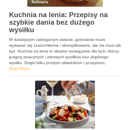
Kulinaria
Kuchnia na lenia: Przepisy na
szybkie dania bez dużego
wysiłku
W dzisiejszym zabieganym świecie, gotowanie może
wydawać się czasochłonne i skomplikowane, ale nie musi tak
być. Kuchnia na lenia to idealne rozwiązanie dla tych, którzy
pragną smacznych i zdrowych posiłków bez zbędnego
wysiłku. Dzięki kilku prostym składnikom i przepisom,
możemy stworzyć pyszne dania w mgnieniu oka.
Read More
Odpowiednia organizacja przestrzeni w …
Kulinaria