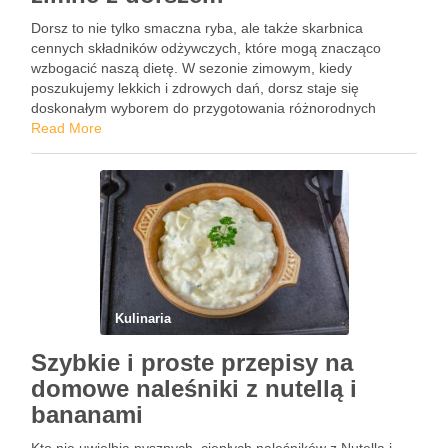
Dorsz to nie tylko smaczna ryba, ale także skarbnica
cennych składników odżywczych, które mogą znacząco
wzbogacić naszą dietę. W sezonie zimowym, kiedy
poszukujemy lekkich i zdrowych dań, dorsz staje się
doskonałym wyborem do przygotowania różnorodnych
zimnych potraw. Dzięki prostocie jego przygotowania oraz
Read More
wszechstronności, możemy stworzyć wyjątkowe sałatki i
dania, które …
Kulinaria
Szybkie i proste przepisy na
domowe naleśniki z nutellą i
bananami