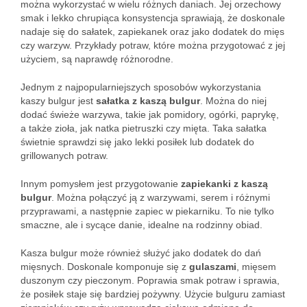
można wykorzystać w wielu różnych daniach. Jej orzechowy
smak i lekko chrupiąca konsystencja sprawiają, że doskonale
nadaje się do sałatek, zapiekanek oraz jako dodatek do mięs
czy warzyw. Przykłady potraw, które można przygotować z jej
użyciem, są naprawdę różnorodne.
Jednym z najpopularniejszych sposobów wykorzystania
kaszy bulgur jest
sałatka z kaszą bulgur
. Można do niej
dodać świeże warzywa, takie jak pomidory, ogórki, paprykę,
a także zioła, jak natka pietruszki czy mięta. Taka sałatka
świetnie sprawdzi się jako lekki posiłek lub dodatek do
grillowanych potraw.
Innym pomysłem jest przygotowanie
zapiekanki z kaszą
bulgur
. Można połączyć ją z warzywami, serem i różnymi
przyprawami, a następnie zapiec w piekarniku. To nie tylko
smaczne, ale i sycące danie, idealne na rodzinny obiad.
Kasza bulgur może również służyć jako dodatek do dań
mięsnych. Doskonale komponuje się z
gulaszami
, mięsem
duszonym czy pieczonym. Poprawia smak potraw i sprawia,
że posiłek staje się bardziej pożywny. Użycie bulguru zamiast